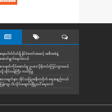
ရေပေါက်ပိတ်ဖို့ နိုင်ငံတော်အဆင့် အစီအမံနဲ့
ဆောင်ရွက်နေပါတယ်
သေနတ်ကိုင်ဆောင်မှု ဥပဒေ ပိုမိုတင်းကြပ်သွားမယ်
လို့ ထိုင်းဝန်ကြီး ကတိပြု
လေးမျက်နှာ၊ အိုင်သပြုအနီးတဝိုက် ရေအနည်းငယ်
ပြန်ကျ၊ ငါးသိုင်းချောင်းမြို့ပေါ် ရေတက်