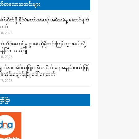
်တလောသတင်းများ
က်ပိတ်ဖို့ နိုင်ငံတော်အဆင့် အစီအမံနဲ့ ဆောင်ရွက်
ါတယ်
 8, 2026
ကိုင်ဆောင်မှု ဥပဒေ ပိုမိုတင်းကြပ်သွားမယ်လို့
းဝန်ကြီး ကတိပြု
 8, 2026
က်နှာ၊ အိုင်သပြုအနီးတဝိုက် ရေအနည်းငယ် ပြန်
ါးသိုင်းချောင်းမြို့ပေါ် ရေတက်
 7, 2026
ာ်ငြာ