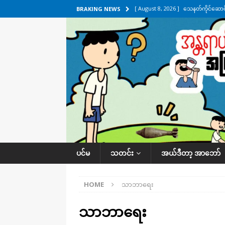
[ August 8, 2026 ]
သေနတ်ကိုင်ဆောင်မှ
BRAKING NEWS
[ August 7, 2026 ]
လေးမျက်နှာ၊ အိုင
ဒေသအလိုက် သတင်းကဏ္ဍ
[ August 7, 2026 ]
ရန်ကုန်မြစ်အတွင
သတင်းကဏ္ဍ
[ August 7, 2026 ]
လွှတ်တော်ကို ရော
UNCATEGORIZED
[ August 8, 2026 ]
ရေပေါက်ပိတ်ဖို့ 
ပင်မ
သတင်း
အယ်ဒီတာ့ အာဘော်
HOME
သာဘာရေး
သာဘာရေး