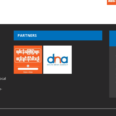
PARTNERS
ocal
o-