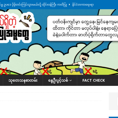
ု ဥပဒေ ပိုမိုတင်းကြပ်သွားမယ်လို့ ထိုင်းဝန်ကြီး ကတိပြု
နိုင်ငံတကာရေးရာ
်သပြုအနီးတဝိုက် ရေအနည်းငယ် ပြန်ကျ၊ ငါးသိုင်းချောင်းမြို့ပေါ် ရေတက်
်း ထူးကဲဒီရေ အ​မြင့် ၂၁ ပေကျော်အထိ တက်မယ်လို့ သတိပေး
ဒေသအလိုက်
က်လာတဲ့ ဦးမင်အောင်လှိုင်ကို ထိုင်းလွှတ်တော်အမတ် အော်ဟစ်ဆန္ဒပြ
နိုင်ငံတော်အဆင့် အစီအမံနဲ့ ဆောင်ရွက်နေပါတယ်
ဆောင်းပါး
သုတေသနစာတမ်း
နွေဦးပွင့်သစ်
FACT CHECK