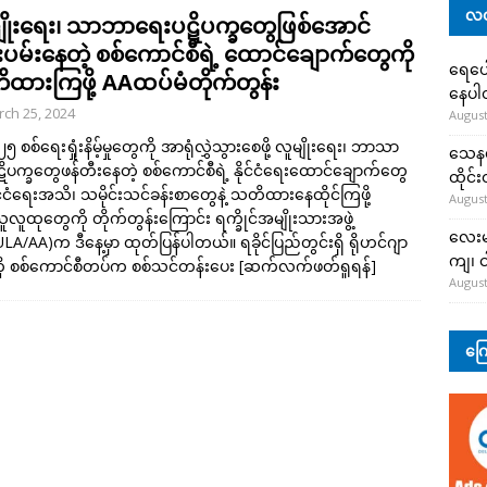
လတ
ျိုးရေး၊ သာဘာရေးပဋိပက္ခတွေဖြစ်အောင်
ုးပမ်းနေတဲ့ စစ်ကောင်စီရဲ့ ထောင်ချောက်တွေကို
ရေပေါ
ထားကြဖို့ AAထပ်မံတိုက်တွန်း
နေပ
ch 25, 2024
August
၅ စစ်ရေးရှုံးနိမ့်မှုတွေကို အာရုံလွှဲသွားစေဖို့ လူမျိုးရေး၊ ဘာသာ
သေနတ်
ိပက္ခတွေဖန်တီးနေတဲ့ စစ်ကောင်စီရဲ့ နိုင်ငံရေးထောင်ချောက်တွေ
ထိုင်
ိုင်ငံရေးအသိ၊ သမိုင်းသင်ခန်းစာတွေနဲ့ သတိထားနေထိုင်ကြဖို့
August
ူလူထုတွေကို တိုက်တွန်းကြောင်း ရက္ခိုင်အမျိုးသားအဖွဲ့
လေးမျ
(ULA/AA)က ဒီနေ့မှာ ထုတ်ပြန်ပါတယ်။ ရခိုင်ပြည်တွင်းရှိ ရိုဟင်ဂျာ
ကျ၊ င
ို စစ်ကောင်စီတပ်က စစ်သင်တန်းပေး
[ဆက်လက်ဖတ်ရှုရန်]
August
ကြေ