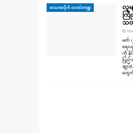
လူမ
ဒေသအလိုက် သတင်းကဏ္ဍ
ကြိ
သတိ
Mar
မတ် ၊၂
ရေးပဋ
ကို န
ပြည်သ
ချုပ်
တွေက