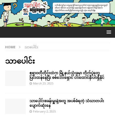
HOME
သာပေါင်း
သာပေါင်း
ဧရာဝတီတိုင်းထဲက မြို့နယ်သုံးခုမှာ တိုက်ပွဲတွေ
ပြင်းထန်နေပြီး စစ်ဘေးရှောင် ငါးထောင်နီးပါးရှိနိုင်
March 23, 2025
သာပေါင်းစခန်းမှူးနဲ့အတူ အပစ်ခံရတဲ့ သံဃာတပါး
ပျောက်ဆုံးနေ
February 2, 2025