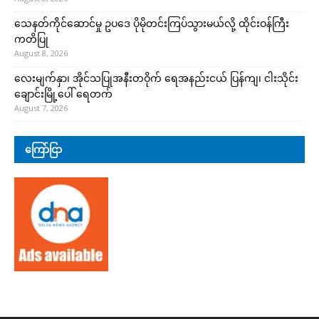
သေနတ်ကိုင်ဆောင်မှု ဥပဒေ ပိုမိုတင်းကြပ်သွားမယ်လို့ ထိုင်းဝန်ကြီး
ကတိပြု
August 8, 2026
လေးမျက်နှာ၊ အိုင်သပြုအနီးတဝိုက် ရေအနည်းငယ် ပြန်ကျ၊ ငါးသိုင်း
ချောင်းမြို့ပေါ် ရေတက်
August 7, 2026
ကြော်ငြာ