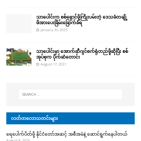
သာပေါင်းက စစ်ရှောင်ဖို့ကြိုးပမ်းတဲ့ ဒေသခံတချို့
ဖိအားပေးခြိမ်းခြောက်ခံရ
January 30, 2025
သာပေါင်းမှာ အောက်ဆီဂျင်စက်ရုံတည်ဖို့ဆိုပြီး စစ်
အုပ်စုက ပိုက်ဆံတောင်း
August 17, 2021
လတ်တလောသတင်းများ
ရေပေါက်ပိတ်ဖို့ နိုင်ငံတော်အဆင့် အစီအမံနဲ့ ဆောင်ရွက်နေပါတယ်
August 8, 2026