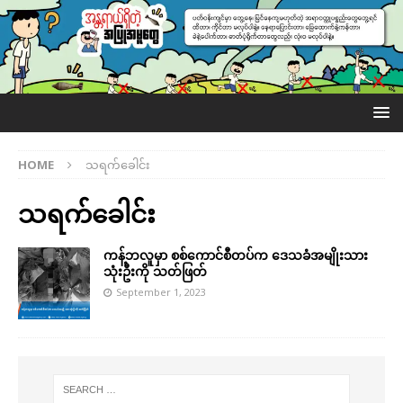
HOME
သရက်ခေါင်း
သရက်ခေါင်း
ကန့်ဘလူမှာ စစ်ကောင်စီတပ်က ဒေသခံအမျိုးသား
သုံးဦးကို သတ်ဖြတ်
September 1, 2023