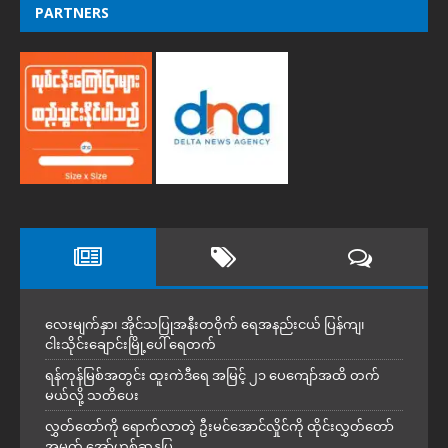
PARTNERS
လေးမျက်နှာ၊ အိုင်သပြုအနီးတဝိုက် ရေအနည်းငယ် ပြန်ကျ၊
ငါးသိုင်းချောင်းမြို့ပေါ် ရေတက်
ရန်ကုန်မြစ်အတွင်း ထူးကဲဒီရေ အ​မြင့် ၂၁ ပေကျော်အထိ တက်
မယ်လို့ သတိပေး
လွှတ်တော်ကို ရောက်လာတဲ့ ဦးမင်အောင်လှိုင်ကို ထိုင်းလွှတ်တော်
အမတ် အော်ဟစ်ဆန္ဒပြ