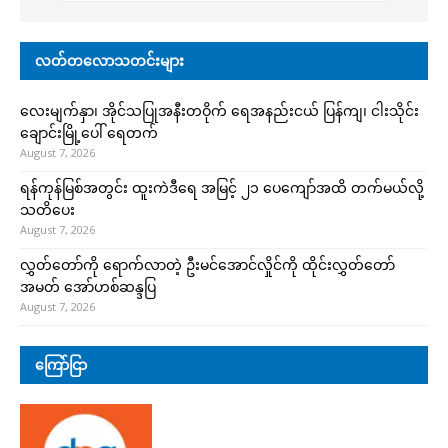
လတ်တလောသတင်းများ
လေးမျက်နှာ၊ အိုင်သပြုအနီးတဝိုက် ရေအနည်းငယ် ပြန်ကျ၊ ငါးသိုင်း
ချောင်းမြို့ပေါ် ရေတက်
August 7, 2026
ရန်ကုန်မြစ်အတွင်း ထူးကဲဒီရေ အ​မြင့် ၂၁ ပေကျော်အထိ တက်မယ်လို့
သတိပေး
August 7, 2026
လွှတ်တော်ကို ရောက်လာတဲ့ ဦးမင်အောင်လှိုင်ကို ထိုင်းလွှတ်တော်
အမတ် အော်ဟစ်ဆန္ဒပြ
August 7, 2026
ကြော်ငြာ