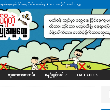
မျက်နှာမှာ ဖုန်းလိုင်းတွေ ပြတ်တောက်နေ
ဒေသအလိုက် သတင်းကဏ္ဍ
ားမှန်ခွဲခံရတာတွေ ဆက်တိုက်ဖြစ်
ဒေသအလိုက် သတင်းကဏ္ဍ
စမ်းသပ်မှုကို မြောက်ကိုရီးယား ဝေဖန်
နိုင်ငံတကာရေးရာ
ရေကြီးနေချိန် စစ်တပ်က ဧရာဝတီတိုင်းအတွင်းမှာ နေ့စဉ် ထိုးစစ်ဆင်နေ
ဒေသ
ေဘေးကူနေတဲ့ ငသိုင်းချောင်းဒေသခံ လူငယ်တဦး ရေစီးနဲ့မျောပါသေဆုံး
ဒေသ
သုတေသနစာတမ်း
နွေဦးပွင့်သစ်
FACT CHECK