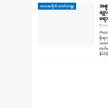
အနာ
ဒေသအလိုက် သတင်းကဏ္ဍ
ချုပ
ရော
Jul
Photo
မိုးရ
သတင်း
တက်ရေ
နိုင်