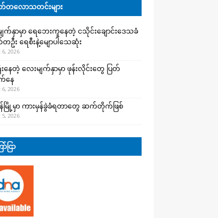
်တလောသတင်းများ
က်နှာမှာ ရေဘေးကူနေတဲ့ ငသိုင်းချောင်းဒေသခံ
တဦး ရေစီးနဲ့မျောပါသေဆုံး
 6, 2026
းနေတဲ့ လေးမျက်နှာမှာ ဖုန်းလိုင်းတွေ ပြတ်
က်နေ
 6, 2026
န်မြို့မှာ ကားမှန်ခွဲခံရတာတွေ ဆက်တိုက်ဖြစ်
 5, 2026
ာ်ငြာ