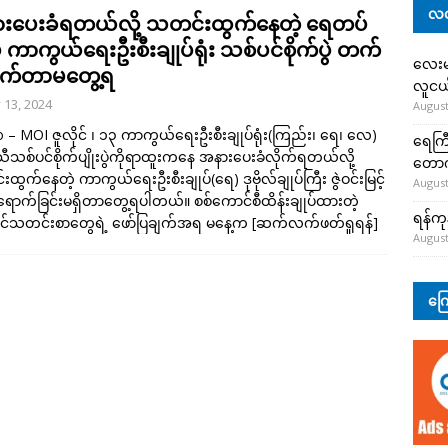
လတ
းပေးခံရတယ်လို့ သတင်းထွက်နေတဲ့ ရေတပ်
် ကာကွယ်ရေးဦးစီးချုပ်ရုံး သစ်ပင်စိုက်ပွဲ တက်
လေးမျ
က်တာမတွေ့ရ
လူငယ်
y 13, 2024
August
 – MOI ဇူလိုင် ၊ ၁၃ ကာကွယ်ရေးဦးစီးချုပ်ရုံး(ကြည်း၊ ရေ၊ လေ)
ရေကြီ
ာသီသစ်ပင်စိုက်ပျိုးပွဲကိုရာထူးကနေ အနားပေးခံလိုက်ရတယ်လို့
တော
ထွက်နေတဲ့ ကာကွယ်ရေးဦးစီးချုပ်(ရေ) ဒုဗိုလ်ချုပ်ကြီး ဇွဲဝင်းမြင့်
August
ာက်ခြင်းမရှိတာတွေ့ရပါတယ်။ စစ်ကောင်စီထိန်းချုပ်ထားတဲ့
ရန်ကု
ငံပိုင်သတင်းစာတွေရဲ့ ဖော်ပြချက်အရ မနေ့က
[ဆက်လက်ဖတ်ရှုရန်]
August
ကြေ