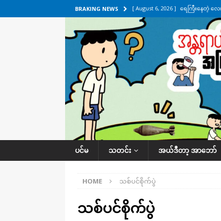
[ August 6, 2026 ]
ရေကြီးနေတဲ့ လေး
BRAKING NEWS
[ August 5, 2026 ]
ရန်ကုန်မြို့မှာ က
[ August 5, 2026 ]
ဂျပန်ရဲ့ ဒုံးကျည်
[ August 5, 2026 ]
ငဝန်တာကျိုးပြီး 
အလိုက် သတင်းကဏ္ဍ
[ August 6, 2026 ]
လေးမျက်နှာမှာ ရ
အလိုက် သတင်းကဏ္ဍ
ပင်မ
သတင်း
အယ်ဒီတာ့ အာဘော်
HOME
သစ်ပင်စိုက်ပွဲ
သစ်ပင်စိုက်ပွဲ