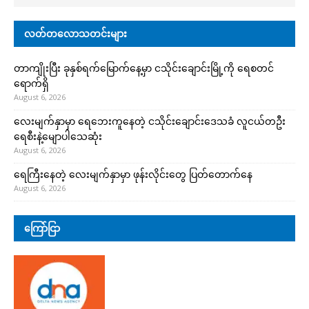
လတ်တလောသတင်းများ
တာကျိုးပြီး ခုနှစ်ရက်မြောက်နေ့မှာ ငသိုင်းချောင်းမြို့ကို ရေစတင်
ရောက်ရှိ
August 6, 2026
လေးမျက်နှာမှာ ရေဘေးကူနေတဲ့ ငသိုင်းချောင်းဒေသခံ လူငယ်တဦး
ရေစီးနဲ့မျောပါသေဆုံး
August 6, 2026
ရေကြီးနေတဲ့ လေးမျက်နှာမှာ ဖုန်းလိုင်းတွေ ပြတ်တောက်နေ
August 6, 2026
ကြော်ငြာ