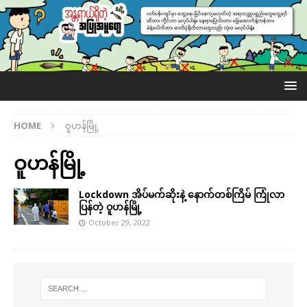
HOME
ဝူဟန်မြို့
ဝူဟန်မြို့
Lockdown အိပ်မက်ဆိုးနဲ့ နောက်တစ်ကြိမ် ကြုံလာ
ပြန်တဲ့ ဝူဟန်မြို့
October 29, 2022