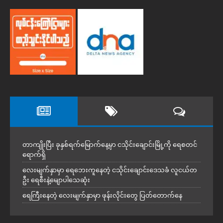
တာကျိုးပြီး ခုနှစ်ရက်မြောက်နေ့မှာ ငသိုင်းချောင်းမြို့ကို ရေစတင်
ရောက်ရှိ
လေးမျက်နှာမှာ ရေဘေးကူနေတဲ့ ငသိုင်းချောင်းဒေသခံ လူငယ်တ
ဦး ရေစီးနဲ့မျောပါသေဆုံး
ရေကြီးနေတဲ့ လေးမျက်နှာမှာ ဖုန်းလိုင်းတွေ ပြတ်တောက်နေ