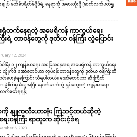
းချုပ် မတ်ခ်ဒရိတ်ခ်ဖို့ဒ်ရဲ့ နေရာကို အစားထိုးဖို့
[ဆက်လက်ဖတ်ရှု
ရုံတက်နေရတဲ့ အမေရိကန် ကာကွယ်ရေး
ြီးရဲ့ တာဝန်တွေကို ဒုတိယ ဝန်ကြီး လွှဲပြောင်း
ruary 12, 2024
ာ်ဝါရီ၊ ၁၂ ကျန်းမာရေး အခြေအနေအရ အမေရိကန် ကာကွယ်ရေး
ီး လွိုက်ဒ် အော်စတင်ဟာ လုပ်ငန်းတာဝန်တွေကို ဒုတိယ ဝန်ကြီးဆီ
ြောင်းပေးခဲ့ရကြောင်း သိရပါတယ်။ အော်စတင်ဟာ ဆီးကြိတ်
 ခွဲစိတ်မှု ခံယူအပြီး နောက်ဆက်တွဲ ရှုပ်ထွေးတဲ့ ကျန်းမာရေး
လက်ဖတ်ရှုရန်]
ာကို နျူကလီးယားဗုံး ကြဲသင့်တယ်ဆိုတဲ့
ရေးဝန်ကြီး ရာထူးက ဆိုင်းငံ့ခံရ
vember 6, 2023