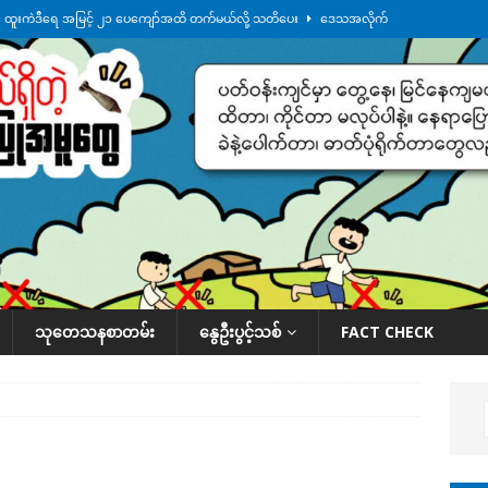
်း ထူးကဲဒီရေ အ​မြင့် ၂၁ ပေကျော်အထိ တက်မယ်လို့ သတိပေး
ဒေသအလိုက်
က်လာတဲ့ ဦးမင်အောင်လှိုင်ကို ထိုင်းလွှတ်တော်အမတ် အော်ဟစ်ဆန္ဒပြ
်ရက်မြောက်နေ့မှာ ငသိုင်းချောင်းမြို့ကို ရေစတင်ရောက်ရှိ
ဒေသအလိုက် သတင်း
ေဘေးကူနေတဲ့ ငသိုင်းချောင်းဒေသခံ လူငယ်တဦး ရေစီးနဲ့မျောပါသေဆုံး
ဒေသ
်သပြုအနီးတဝိုက် ရေအနည်းငယ် ပြန်ကျ၊ ငါးသိုင်းချောင်းမြို့ပေါ် ရေတက်
သုတေသနစာတမ်း
နွေဦးပွင့်သစ်
FACT CHECK