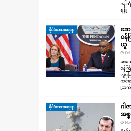
ဝန်ကြီ
ရန်]
ဆေး
နိုင်ငံတကာရေးရာ
ဝန်က
ယူ
Feb
ဖေဖေ
ဝန်ကြ
လွှဲပ
ကင်ဆာ
[ဆက်
ဂါဇ
နိုင်ငံတကာရေးရာ
အစ္စ
No