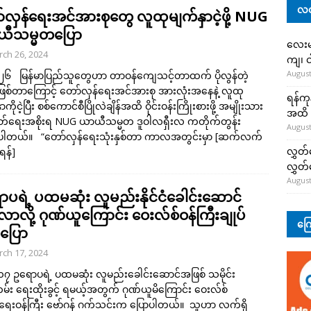
လတ
်လှန်ရေးအင်အားစုတွေ လူထုမျက်နှာငဲ့ဖို့ NUG
ီသမ္မတပြော
လေးမျ
ch 26, 2024
ကျ၊ င
August
 ၂၆ မြန်မာပြည်သူတွေဟာ တာဝန်ကျေသင့်တာထက် ပိုလွန်တဲ့
ြစ်တာကြောင့် တော်လှန်ရေးအင်အားစု အားလုံးအနေနဲ့ လူထု
ရန်ကု
ာကိုငဲ့ပြီး စစ်ကောင်စီပြိုလဲချိန်အထိ ဝိုင်းဝန်းကြိုးစားဖို့ အမျိုးသား
အထိ 
တ်ရေးအစိုးရ NUG ယာယီသမ္မတ ဒူဝါလရှီးလ ကတိုက်တွန်း
August
်ပါတယ်။ “တော်လှန်ရေးသုံးနှစ်တာ ကာလအတွင်းမှာ
[ဆက်လက်
လွှတ်
ရန်]
လွှတ
August
ာပရဲ့ ပထမဆုံး လူမည်းနိုင်ငံခေါင်းဆောင်
လာလို့ ဂုဏ်ယူကြောင်း ဝေးလ်စ်ဝန်ကြီးချုပ်
ကြေ
ပြော
ch 17, 2024
၁၇ ဥရောပရဲ့ ပထမဆုံး လူမည်းခေါင်းဆောင်အဖြစ် သမိုင်း
မ်း ရေးထိုးခွင့် ရမယ့်အတွက် ဂုဏ်ယူမိကြောင်း ဝေးလ်စ်
ားရေးဝန်ကြီး ဗော်ဂန် ဂက်သင်းက ပြောပါတယ်။ သူဟာ လက်ရှိ