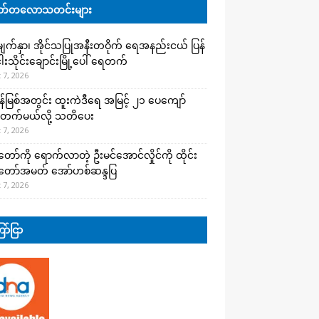
်တလောသတင်းများ
က်နှာ၊ အိုင်သပြုအနီးတဝိုက် ရေအနည်းငယ် ပြန်
ါးသိုင်းချောင်းမြို့ပေါ် ရေတက်
 7, 2026
န်မြစ်အတွင်း ထူးကဲဒီရေ အ​မြင့် ၂၁ ပေကျော်
တက်မယ်လို့ သတိပေး
 7, 2026
တော်ကို ရောက်လာတဲ့ ဦးမင်အောင်လှိုင်ကို ထိုင်း
်တော်အမတ် အော်ဟစ်ဆန္ဒပြ
 7, 2026
ာ်ငြာ