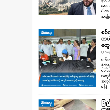
နိုဝင
အာချေ
ပါတယ
အမျို
စစ်
နိုင်ငံရေး
တယ်
တွေ
Sep
စက်တင
ခဲ့တဲ
ခေါ်ပ
အတွင်
အလုပ
ရန်]
ပြည်
နိုင်ငံရေး
တရား