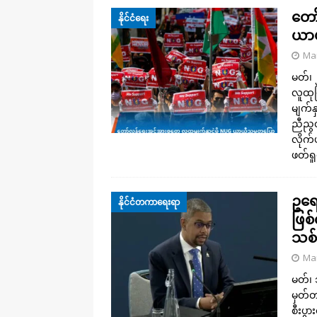
တော
နိုင်ငံရေး
ယာယ
Mar
မတ်၊
လူထုဖ
မျက်နှ
ညီညွ
လိုက
ဖတ်ရှု
ဥရေ
နိုင်ငံတကာရေးရာ
ဖြစ်
သစ်
Mar
မတ်၊ 
မှတ်တ
စီးပွ