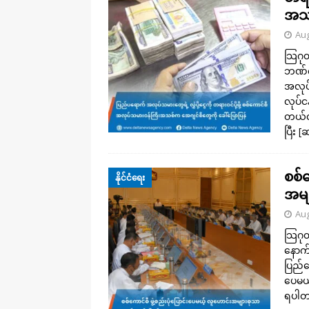
အသစ
Aug
သြဂုတ
ဘဏ်ကန
အလုပ်
လုပ်င
တယ်လ
ပြီး
[ဆ
စစ်က
နိုင်ငံရေး
အမျ
Aug
သြဂု
နောက
ပြည်ထ
ပေမယ
ရပါတ