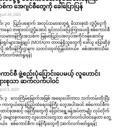
်က အေဂျင်စီတွေကို ခေါ်ပြောပြန်
ust 30, 2023
်၊ ၃၀ ပြည်ပရောက် အလုပ်သမားတွေရဲ့ မိသားစုထံ လွှဲပို့ငွေကို
ေပဲ တရားဝင်လွှဲပို့အောင် ရှင်းလင်းပြောကြားပေးဖို့ စစ်ကောင်စီ
သမားဝန်ကြီးအသစ်က မြန်မာပြည်ပအလုပ်အကိုင်ဝန်​ဆောင်မူ
န်းရှင်များအဖွဲ့ချုပ် (MOEA)က တာဝန်ရှိသူတွေကို ခေါ်ယူ ပြောဆိုခဲ့
ို့ အဲဒီဝန်ကြီးဌာနက သတင်းထုတ်ပြန်ပါတယ်။ စစ်အာဏာသိမ်း
က်လက်ဖတ်ရှုရန်]
ောင်စီ ဖွဲ့စည်းပုံပြောင်းပေမယ့် လူဟောင်း
ားစုသာ ဆက်လက်ပါဝင်
ust 3, 2023
တ်၊ ၃ လေးကြိမ်မြောက်အဖြစ် အရေးပေါ်ကာလ သက်တမ်းတိုးပြီး
် ကာကွယ်ရေးနဲ့ပြည်ထဲရေးဝန်ကြီး တွေအပါအဝင် စစ်ကောင်စီက
ောင်စုအဆင့် ဝန်ကြီးတွေကို ပြောင်းရွှေ့ခန့်အပ်တာမျိုး လုပ်လိုက်
့် အများစုကတော့ လူဟောင်းတွေသာ ဆက်လက်ပါဝင်နေတာ တွေ့
ယ်။ စစ်ကောင်စီက ဝန်ကြီးတွေကို
[ဆက်လက်ဖတ်ရှုရန်]