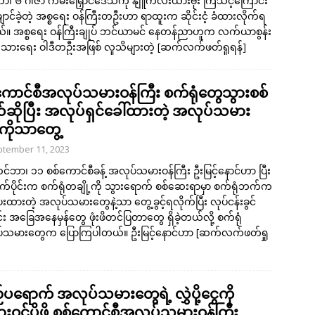
်ဘာ၊ ၆ ဂါဇာ ကမ်းမြှောင်ဒေသကို နျူကလီးယားဗုံး ကြဲသင့်ကြောင်း
ာင်ခဲ့တဲ့ အစ္စရေး ဝန်ကြီးတဦးဟာ ရာထူးက ဆိုင်းငံ့ ခံထားလိုက်ရ
်။ အစ္စရေး ဝန်ကြီးချုပ် ဘင်ယာမင် နေတန်ညာဟူက လက်ယာစွန်း
းသားရေး ဝါဒီတဦးအဖြစ် လူသိများတဲ့
[ဆက်လက်ဖတ်ရှုရန်]
ကောင်စီအလုပ်သမားဝန်ကြီး စက်ရုံတွေသွားစစ်
ဆိုပြီး အလုပ်ရှင်ခေါ်ထားတဲ့ အလုပ်သမား
ကိုသာတွေ့
tember 11, 2023
်ဘာ၊ ၁၁ စစ်ကောင်စီခန့် အလုပ်သမားဝန်ကြီး ဦးမြင့်နောင်ဟာ ပြီး
့ရက်ပိုင်းက စက်ရုံတချို့ကို သွားရောက် စစ်ဆေးရာမှာ စက်ရုံဘက်က
ေးထားတဲ့ အလုပ်သမားတွေနဲ့သာ တွေ့ခွင့်ရလိုက်ပြီး လုပ်ငန်းခွင်
း အခြေအနေမှန်တွေ ဖုံးဖိတင်ပြတာတွေ ရှိခဲ့တယ်လို့ စက်ရုံ
်သမားတွေက ပြောကြပါတယ်။ ဦးမြင့်နောင်ဟာ
[ဆက်လက်ဖတ်ရှု
ပရောက် အလုပ်သမားတွေရဲ့ လွှဲပို့ငွေကို
ဝင်ပို့ဖို့ စစ်ကောင်စီအလုပ်သမားဝန်ကြီး