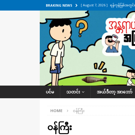
[ August 7, 2026 ]
ရန်ကုန်မြစ်အတွင
BRAKING NEWS
သတင်းကဏ္ဍ
[ August 7, 2026 ]
လွှတ်တော်ကို ရော
UNCATEGORIZED
[ August 6, 2026 ]
တာကျိုးပြီး ခုနှစ
ကဏ္ဍ
[ August 6, 2026 ]
လေးမျက်နှာမှာ ရ
အလိုက် သတင်းကဏ္ဍ
[ August 7, 2026 ]
လေးမျက်နှာ၊ အိုင
ပင်မ
သတင်း
အယ်ဒီတာ့ အာဘော်
ဒေသအလိုက် သတင်းကဏ္ဍ
HOME
ဝန်ကြီး
ဝန်ကြီး