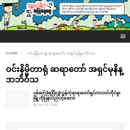
HOME
ဝင်းနိမ္မိတာရုံ ဆရာတော် အရှင်မုနိန္ဒာဘိဝံသ
ဝင်းနိမ္မိတာရုံ ဆရာတော် အရှင်မုနိန္
ဒာဘိဝံသ
ပစ်ခတ်ခံရပြီးပျံလွန်တဲ့ဆရာတော်ရုပ်ကလာပ်ကိုပဲခူး
မြို့ကိုပြန်လည်ပင့်ဆောင်
June 20, 2024