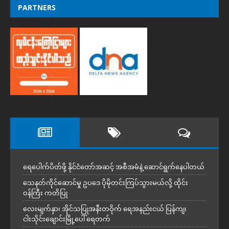
PARTNERS
ရေပေါက်ပိတ်ဖို့ နိုင်ငံတော်အဆင့် အစီအမံနဲ့ ဆောင်ရွက်နေပါတယ်
သေနတ်ကိုင်ဆောင်မှု ဥပဒေ ပိုမိုတင်းကြပ်သွားမယ်လို့ ထိုင်း
ဝန်ကြီး ကတိပြု
လေးမျက်နှာ၊ အိုင်သပြုအနီးတဝိုက် ရေအနည်းငယ် ပြန်ကျ၊
ငါးသိုင်းချောင်းမြို့ပေါ် ရေတက်