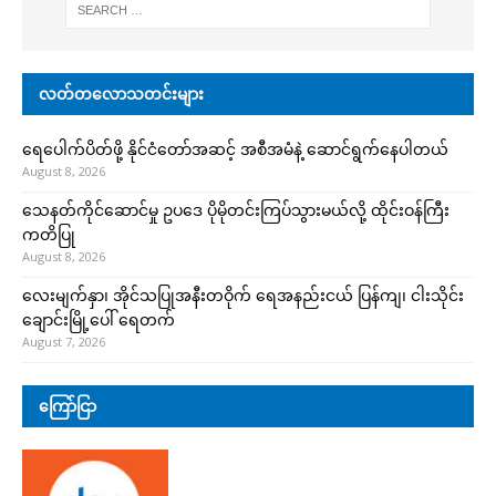
လတ်တလောသတင်းများ
ရေပေါက်ပိတ်ဖို့ နိုင်ငံတော်အဆင့် အစီအမံနဲ့ ဆောင်ရွက်နေပါတယ်
August 8, 2026
သေနတ်ကိုင်ဆောင်မှု ဥပဒေ ပိုမိုတင်းကြပ်သွားမယ်လို့ ထိုင်းဝန်ကြီး
ကတိပြု
August 8, 2026
လေးမျက်နှာ၊ အိုင်သပြုအနီးတဝိုက် ရေအနည်းငယ် ပြန်ကျ၊ ငါးသိုင်း
ချောင်းမြို့ပေါ် ရေတက်
August 7, 2026
ကြော်ငြာ