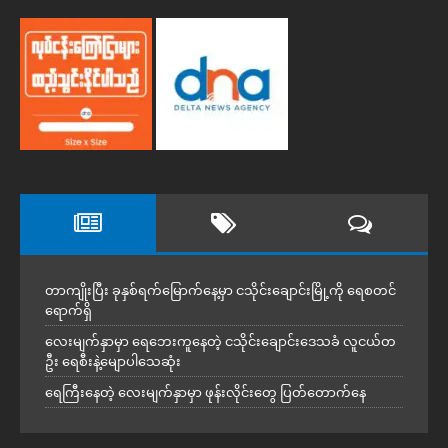
တာကျိုးပြီး ခုနှစ်ရက်မြောက်နေ့မှာ ငသိုင်းချောင်းမြို့ကို ရေစတင်
ရောက်ရှိ
လေးမျက်နှာမှာ ရေဘေးကူနေတဲ့ ငသိုင်းချောင်းဒေသခံ လူငယ်တ
ဦး ရေစီးနဲ့မျောပါသေဆုံး
ရေကြီးနေတဲ့ လေးမျက်နှာမှာ ဖုန်းလိုင်းတွေ ပြတ်တောက်နေ