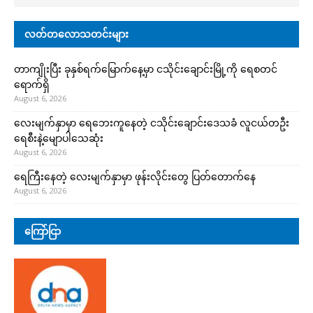
လတ်တလောသတင်းများ
တာကျိုးပြီး ခုနှစ်ရက်မြောက်နေ့မှာ ငသိုင်းချောင်းမြို့ကို ရေစတင်
ရောက်ရှိ
August 6, 2026
လေးမျက်နှာမှာ ရေဘေးကူနေတဲ့ ငသိုင်းချောင်းဒေသခံ လူငယ်တဦး
ရေစီးနဲ့မျောပါသေဆုံး
August 6, 2026
ရေကြီးနေတဲ့ လေးမျက်နှာမှာ ဖုန်းလိုင်းတွေ ပြတ်တောက်နေ
August 6, 2026
ကြော်ငြာ