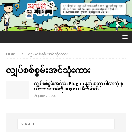
HOME
လျှပ်စစ်စွမ်းအင်သုံးကား
လျှပ်စစ်စွမ်းအင်သုံးကား
လျှပ်စစ်စွမ်းအင်သုံး Plug-in နည်းပညာ ပါလာတဲ့ စူ
ပါကား အသစ်ကို Bugatti မိတ်ဆက်
June 21, 2024