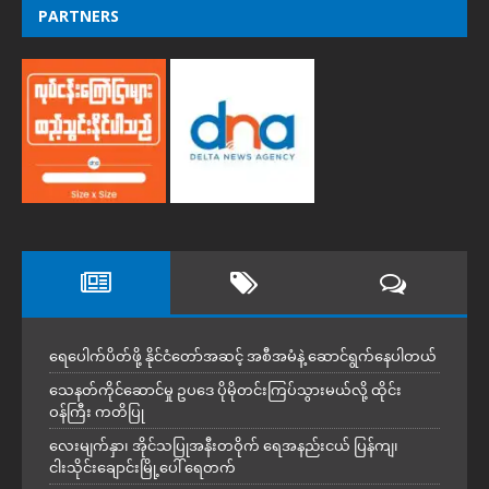
PARTNERS
ရေပေါက်ပိတ်ဖို့ နိုင်ငံတော်အဆင့် အစီအမံနဲ့ ဆောင်ရွက်နေပါတယ်
သေနတ်ကိုင်ဆောင်မှု ဥပဒေ ပိုမိုတင်းကြပ်သွားမယ်လို့ ထိုင်း
ဝန်ကြီး ကတိပြု
လေးမျက်နှာ၊ အိုင်သပြုအနီးတဝိုက် ရေအနည်းငယ် ပြန်ကျ၊
ငါးသိုင်းချောင်းမြို့ပေါ် ရေတက်