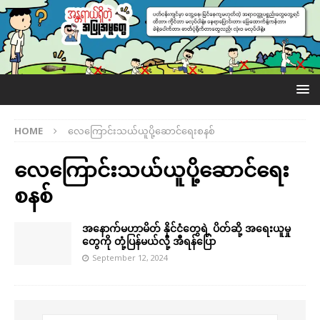
HOME
လေကြောင်းသယ်ယူပို့ဆောင်ရေးစနစ်
လေကြောင်းသယ်ယူပို့ဆောင်ရေး
စနစ်
အနောက်မဟာမိတ် နိုင်ငံတွေရဲ့ ပိတ်ဆို့ အရေးယူမှု
တွေကို တုံ့ပြန်မယ်လို့ အီရန်ပြော
September 12, 2024