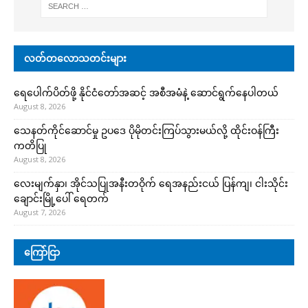
လတ်တလောသတင်းများ
ရေပေါက်ပိတ်ဖို့ နိုင်ငံတော်အဆင့် အစီအမံနဲ့ ဆောင်ရွက်နေပါတယ်
August 8, 2026
သေနတ်ကိုင်ဆောင်မှု ဥပဒေ ပိုမိုတင်းကြပ်သွားမယ်လို့ ထိုင်းဝန်ကြီး
ကတိပြု
August 8, 2026
လေးမျက်နှာ၊ အိုင်သပြုအနီးတဝိုက် ရေအနည်းငယ် ပြန်ကျ၊ ငါးသိုင်း
ချောင်းမြို့ပေါ် ရေတက်
August 7, 2026
ကြော်ငြာ