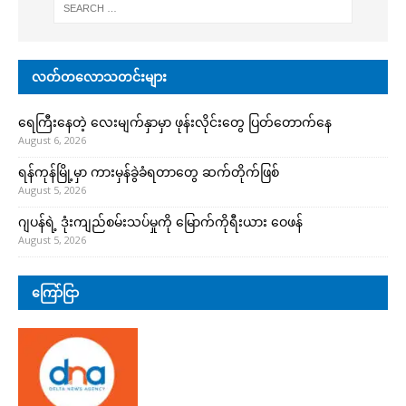
လတ်တလောသတင်းများ
ရေကြီးနေတဲ့ လေးမျက်နှာမှာ ဖုန်းလိုင်းတွေ ပြတ်တောက်နေ
August 6, 2026
ရန်ကုန်မြို့မှာ ကားမှန်ခွဲခံရတာတွေ ဆက်တိုက်ဖြစ်
August 5, 2026
ဂျပန်ရဲ့ ဒုံးကျည်စမ်းသပ်မှုကို မြောက်ကိုရီးယား ဝေဖန်
August 5, 2026
ကြော်ငြာ