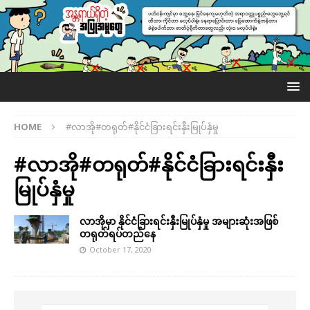
HOME
#လာအို#တရုတ်#နိုင်ငံခြားရင်းနှီးမြုပ်နှံမှု
#လာအို#တရုတ်#နိုင်ငံခြားရင်းနှီး
မြုပ်နှံမှု
လာအိုမှာ နိုင်ငံခြားရင်းနှီးမြုပ်နှံမှု အများဆုံးအဖြစ်
တရုတ်ရပ်တည်နေ
October 17, 2020