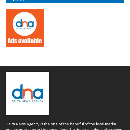
Delta News Agency is the one of the handful of the local media
outlets operating in Myanmar. Based in the Irrawaddy delta region ,