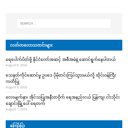
လတ်တလောသတင်းများ
ရေပေါက်ပိတ်ဖို့ နိုင်ငံတော်အဆင့် အစီအမံနဲ့ ဆောင်ရွက်နေပါတယ်
August 8, 2026
သေနတ်ကိုင်ဆောင်မှု ဥပဒေ ပိုမိုတင်းကြပ်သွားမယ်လို့ ထိုင်းဝန်ကြီး
ကတိပြု
August 8, 2026
လေးမျက်နှာ၊ အိုင်သပြုအနီးတဝိုက် ရေအနည်းငယ် ပြန်ကျ၊ ငါးသိုင်း
ချောင်းမြို့ပေါ် ရေတက်
August 7, 2026
ကြော်ငြာ