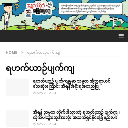
HOME
ရဟက်ယာဉ်ပျက်ကျ
ရဟက်ယာဉ်ပျက်ကျ
ရဟတ်ယာဉ် ပျက်ကျမှုမှာ သမ္မတ အီဘရာဟင်
သေဆုံးကြောင်း အီရန်အစိုးရအတည်ပြု
May 20, 2024
အီရန် သမ္မတ လိုက်ပါသွားတဲ့ ရဟတ်ယာဉ် ပျက်ကျ၊
လိုက်ပါသွားသူအားလုံး အသက်ရှင်နိုင်ခြေ နည်းပါး
May 20, 2024