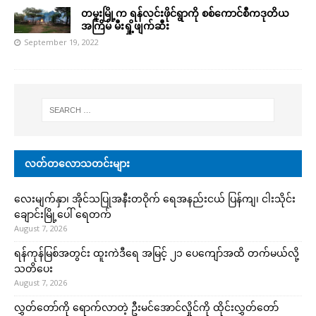
တမူးမြို့က ရန်လင်းဖိုင်ရွာကို စစ်ကောင်စီကဒုတိယ
အကြိမ် မီးရှို့ဖျက်ဆီး
September 19, 2022
လတ်တလောသတင်းများ
လေးမျက်နှာ၊ အိုင်သပြုအနီးတဝိုက် ရေအနည်းငယ် ပြန်ကျ၊ ငါးသိုင်း
ချောင်းမြို့ပေါ် ရေတက်
August 7, 2026
ရန်ကုန်မြစ်အတွင်း ထူးကဲဒီရေ အ​မြင့် ၂၁ ပေကျော်အထိ တက်မယ်လို့
သတိပေး
August 7, 2026
လွှတ်တော်ကို ရောက်လာတဲ့ ဦးမင်အောင်လှိုင်ကို ထိုင်းလွှတ်တော်