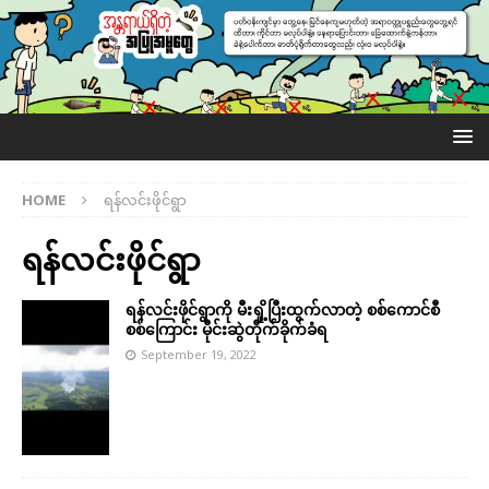
HOME
ရန်လင်းဖိုင်ရွာ
ရန်လင်းဖိုင်ရွာ
ရန်လင်းဖိုင်ရွာကို မီးရှို့ပြီးထွက်လာတဲ့ စစ်ကောင်စီ
စစ်ကြောင်း မိုင်းဆွဲတိုက်ခိုက်ခံရ
September 19, 2022