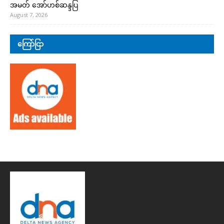
အမတ် အော်ဟစ်ဆန္ဒပြ
August 7, 2026
ကြော်ငြာ