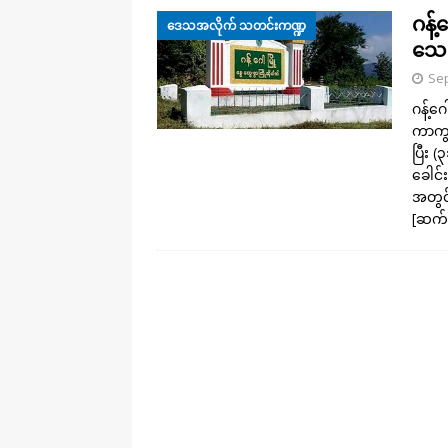
ဂန်
ဒေသအလိုက် သတင်းကဏ္ဍ
သေ၊
Sep
ဂန့်ဂ
ကာကွယ
ပြီး 
ခေါင်
အတွင
[ဆက်