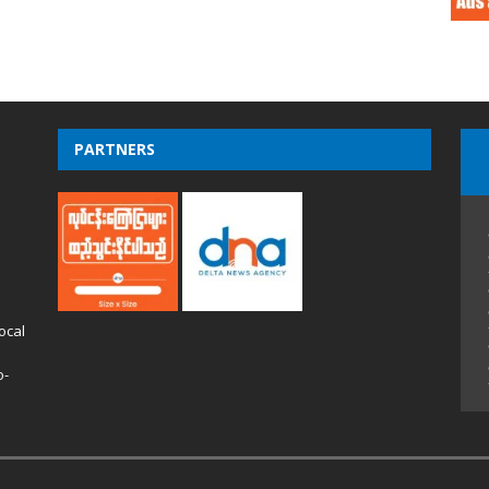
PARTNERS
ocal
o-