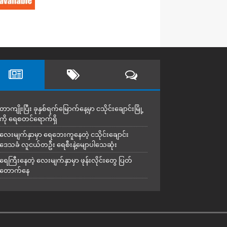
တာကျိုးပြီး ခုနှစ်ရက်မြောက်နေ့မှာ ငသိုင်းချောင်းမြို့
ကို ရေစတင်ရောက်ရှိ
လေးမျက်နှာမှာ ရေဘေးကူနေတဲ့ ငသိုင်းချောင်း
ဒေသခံ လူငယ်တဦး ရေစီးနဲ့မျောပါသေဆုံး
ရေကြီးနေတဲ့ လေးမျက်နှာမှာ ဖုန်းလိုင်းတွေ ပြတ်
တောက်နေ