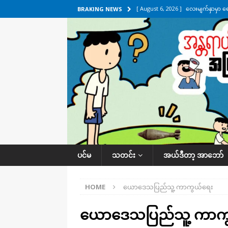
[ August 6, 2026 ]
လေးမျက်နှာမှာ ရ
BRAKING NEWS
အလိုက် သတင်းကဏ္ဍ
[ August 6, 2026 ]
ရေကြီးနေတဲ့ လေး
[ August 5, 2026 ]
ရန်ကုန်မြို့မှာ က
[ August 5, 2026 ]
ဂျပန်ရဲ့ ဒုံးကျည်
[ August 6, 2026 ]
တာကျိုးပြီး ခုနှစ
ကဏ္ဍ
ပင်မ
သတင်း
အယ်ဒီတာ့ အာဘော်
HOME
ယောဒေသပြည်သူ့ ကာကွယ်ရေး
ယောဒေသပြည်သူ့ ကာက