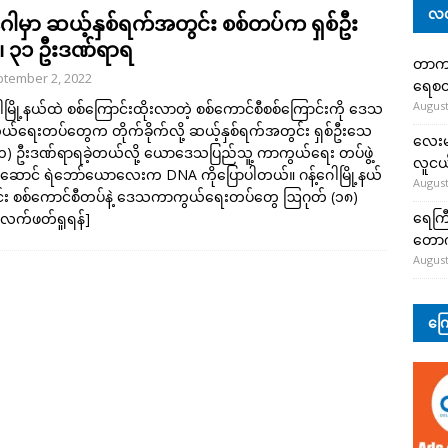
လတ
့ဂေါမှာ ဆယ့်နှစ်ရက်အတွင်း စစ်တပ်က ရှစ်ဦး
 ၃၁ ဦးဒဏ်ရာရ
တာကျို
tember 2, 2022
ရေစတ
August
ေါမြို့နယ်ထဲ စစ်ကြောင်းထိုးလာတဲ့ စစ်ကောင်စီစစ်ကြောင်းကို ဒေသ
်ရေးတပ်တွေက တိုက်ခိုက်လို့ ဆယ့်နှစ်ရက်အတွင်း ရှစ်ဦးသေ
လေးမျ
(၃၁) ဦးဒဏ်ရာရခဲ့တယ်လို့ ယောဒေသပြည်သူ့ ကာကွယ်ရေး တပ်ဖွဲ့
လူငယ်
းဆောင် ရဲဘော်ယောလေးက DNA ကိုပြောပါတယ်။ ဂန့်ဂေါမြို့နယ်
August
်း စစ်ကောင်စီတပ်နဲ့ ဒေသကာကွယ်ရေးတပ်တွေ ဩဂုတ် (၁၈)
ရေကြီ
လက်ဖတ်ရှုရန်]
တော
August
ကြေ