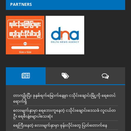
PARTNERS
တာကျိုးပြီး ခုနှစ်ရက်မြောက်နေ့မှာ ငသိုင်းချောင်းမြို့ကို ရေစတင်
ရောက်ရှိ
လေးမျက်နှာမှာ ရေဘေးကူနေတဲ့ ငသိုင်းချောင်းဒေသခံ လူငယ်တ
ဦး ရေစီးနဲ့မျောပါသေဆုံး
ရေကြီးနေတဲ့ လေးမျက်နှာမှာ ဖုန်းလိုင်းတွေ ပြတ်တောက်နေ