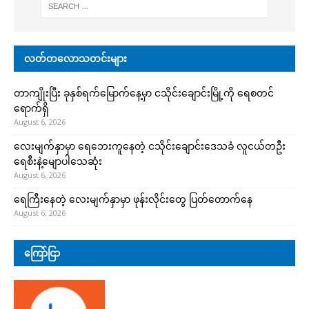
လတ်တလောသတင်းများ
တာကျိုးပြီး ခုနှစ်ရက်မြောက်နေ့မှာ ငသိုင်းချောင်းမြို့ကို ရေစတင်
ရောက်ရှိ
August 6, 2026
လေးမျက်နှာမှာ ရေဘေးကူနေတဲ့ ငသိုင်းချောင်းဒေသခံ လူငယ်တဦး
ရေစီးနဲ့မျောပါသေဆုံး
August 6, 2026
ရေကြီးနေတဲ့ လေးမျက်နှာမှာ ဖုန်းလိုင်းတွေ ပြတ်တောက်နေ
August 6, 2026
ကြော်ငြာ