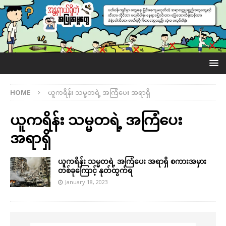
HOME
ယူကရိန်း သမ္မတရဲ့ အကြံပေး အရာရှိ
ယူကရိန်း သမ္မတရဲ့ အကြံပေး
အရာရှိ
ယူကရိန်း သမ္မတရဲ့ အကြံပေး အရာရှိ စကားအမှား
တစ်ခုကြောင့် နုတ်ထွက်ရ
January 18, 2023