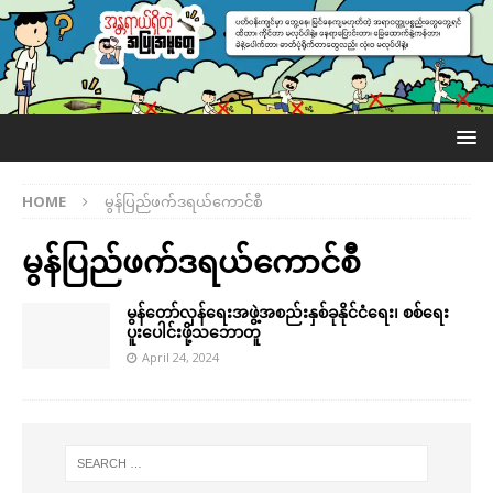
HOME
မွန်ပြည်ဖက်ဒရယ်ကောင်စီ
မွန်ပြည်ဖက်ဒရယ်ကောင်စီ
မွန်တော်လှန်ရေးအဖွဲ့အစည်းနှစ်ခုနိုင်ငံရေး၊ စစ်ရေး
ပူးပေါင်းဖို့သဘောတူ
April 24, 2024