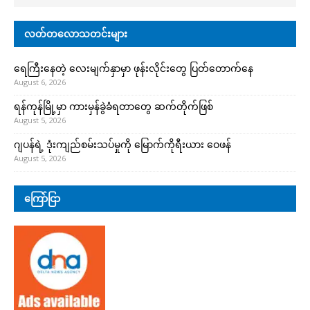
လတ်တလောသတင်းများ
ရေကြီးနေတဲ့ လေးမျက်နှာမှာ ဖုန်းလိုင်းတွေ ပြတ်တောက်နေ
August 6, 2026
ရန်ကုန်မြို့မှာ ကားမှန်ခွဲခံရတာတွေ ဆက်တိုက်ဖြစ်
August 5, 2026
ဂျပန်ရဲ့ ဒုံးကျည်စမ်းသပ်မှုကို မြောက်ကိုရီးယား ဝေဖန်
August 5, 2026
ကြော်ငြာ