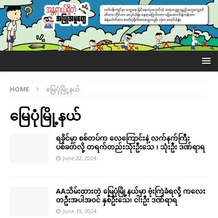
HOME
မြေပုံမြို့နယ်
မြေပုံမြို့နယ်
ရခိုင်မှာ စစ်တပ်က လေကြောင်းနဲ့ လက်နက်ကြီး
ပစ်ခတ်လို့ တရက်တည်းသုံးဦးသေ ၊ သုံးဦး ဒဏ်ရာရ
June 22, 2024
AAသိမ်းထားတဲ့ မြေပုံမြို့နယ်မှာ ဗုံးကြဲခံရလို့ ကလေး
တဦးအပါအ၀င် နှစ်ဦးသေ၊ ငါးဦး ဒဏ်ရာရ
June 19, 2024