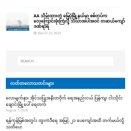
AA သိမ်းထားတဲ့ မြေပုံမြို့နယ်မှာ စစ်တပ်က
လေကြောင်းဗုံးကြဲလို့ သံဃာအပါအ၀င် တဆယ်ကျော်
ဒဏ်ရာရ
March 22, 2024
လတ်တလောသတင်းများ
လေးမျက်နှာ၊ အိုင်သပြုအနီးတဝိုက် ရေအနည်းငယ် ပြန်ကျ၊ ငါးသိုင်း
ချောင်းမြို့ပေါ် ရေတက်
August 7, 2026
ရန်ကုန်မြစ်အတွင်း ထူးကဲဒီရေ အ​မြင့် ၂၁ ပေကျော်အထိ တက်မယ်လို့
သတိပေး