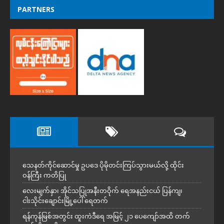
PARTNERS
သေနတ်ကိုင်ဆောင်မှု ဥပဒေ ပိုမိုတင်းကြပ်သွားမယ်လို့ ထိုင်း
ဝန်ကြီး ကတိပြု
လေးမျက်နှာ၊ အိုင်သပြုအနီးတဝိုက် ရေအနည်းငယ် ပြန်ကျ၊
ငါးသိုင်းချောင်းမြို့ပေါ် ရေတက်
ရန်ကုန်မြစ်အတွင်း ထူးကဲဒီရေ အ​မြင့် ၂၁ ပေကျော်အထိ တက်