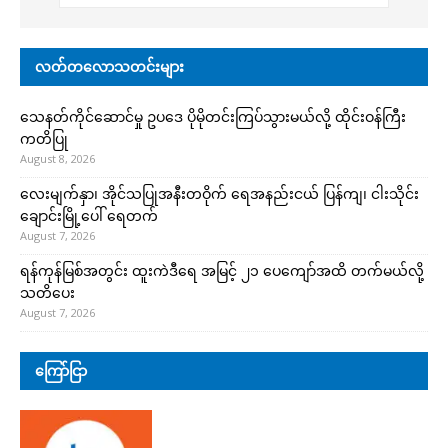
လတ်တလောသတင်းများ
သေနတ်ကိုင်ဆောင်မှု ဥပဒေ ပိုမိုတင်းကြပ်သွားမယ်လို့ ထိုင်းဝန်ကြီး
ကတိပြု
August 8, 2026
လေးမျက်နှာ၊ အိုင်သပြုအနီးတဝိုက် ရေအနည်းငယ် ပြန်ကျ၊ ငါးသိုင်း
ချောင်းမြို့ပေါ် ရေတက်
August 7, 2026
ရန်ကုန်မြစ်အတွင်း ထူးကဲဒီရေ အ​မြင့် ၂၁ ပေကျော်အထိ တက်မယ်လို့
သတိပေး
August 7, 2026
ကြော်ငြာ