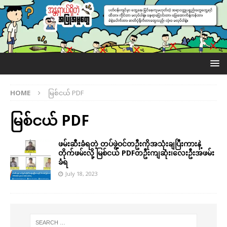
HOME
မြစ်ငယ် PDF
မြစ်ငယ် PDF
ဖမ်းဆီးခံရတဲ့ တပ်ဖွဲ့ဝင်တဦးကိုအသုံးချပြီးကားနဲ့
တိုက်ဖမ်းလို့ မြစ်ငယ် PDFတဦးကျဆုံး၊လေးဦးအဖမ်း
ခံရ
July 18, 2023