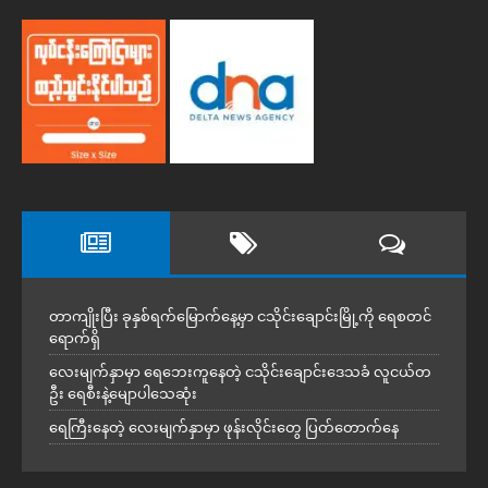
တာကျိုးပြီး ခုနှစ်ရက်မြောက်နေ့မှာ ငသိုင်းချောင်းမြို့ကို ရေစတင်
ရောက်ရှိ
လေးမျက်နှာမှာ ရေဘေးကူနေတဲ့ ငသိုင်းချောင်းဒေသခံ လူငယ်တ
ဦး ရေစီးနဲ့မျောပါသေဆုံး
ရေကြီးနေတဲ့ လေးမျက်နှာမှာ ဖုန်းလိုင်းတွေ ပြတ်တောက်နေ