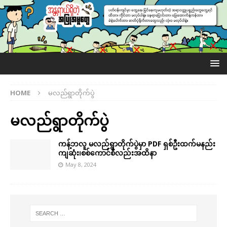
HOME
မလည်ရွာတိုက်ပွဲ
မလည်ရွာတိုက်ပွဲ
ကန့်ဘလူ မလည်ရွာတိုက်ပွဲမှာ PDF ရှစ်ဦးထက်မနည်း
ကျဆုံး၊စစ်ကောင်စီလည်းအထိနာ
May 8, 2024