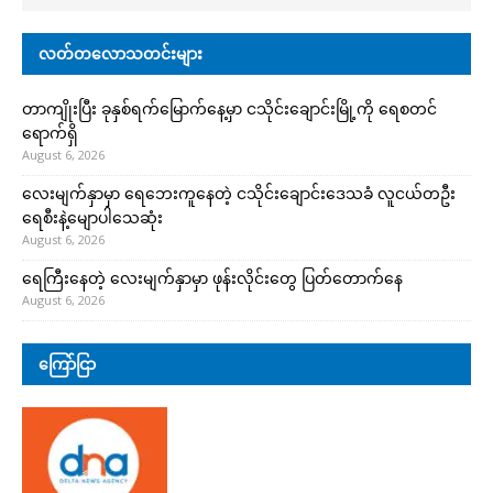
လတ်တလောသတင်းများ
တာကျိုးပြီး ခုနှစ်ရက်မြောက်နေ့မှာ ငသိုင်းချောင်းမြို့ကို ရေစတင်
ရောက်ရှိ
August 6, 2026
လေးမျက်နှာမှာ ရေဘေးကူနေတဲ့ ငသိုင်းချောင်းဒေသခံ လူငယ်တဦး
ရေစီးနဲ့မျောပါသေဆုံး
August 6, 2026
ရေကြီးနေတဲ့ လေးမျက်နှာမှာ ဖုန်းလိုင်းတွေ ပြတ်တောက်နေ
August 6, 2026
ကြော်ငြာ