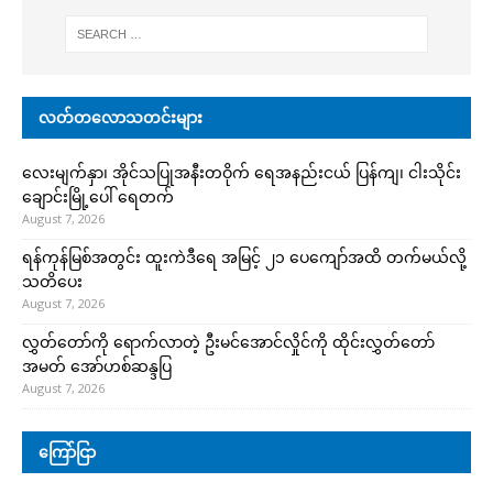
လတ်တလောသတင်းများ
လေးမျက်နှာ၊ အိုင်သပြုအနီးတဝိုက် ရေအနည်းငယ် ပြန်ကျ၊ ငါးသိုင်း
ချောင်းမြို့ပေါ် ရေတက်
August 7, 2026
ရန်ကုန်မြစ်အတွင်း ထူးကဲဒီရေ အ​မြင့် ၂၁ ပေကျော်အထိ တက်မယ်လို့
သတိပေး
August 7, 2026
လွှတ်တော်ကို ရောက်လာတဲ့ ဦးမင်အောင်လှိုင်ကို ထိုင်းလွှတ်တော်
အမတ် အော်ဟစ်ဆန္ဒပြ
August 7, 2026
ကြော်ငြာ