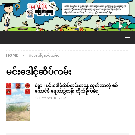
HOME
မင်းဒေါင့်ဆိပ်ကမ်း
မင်းဒေါင့်ဆိပ်ကမ်း
မုံရွာ ၊ မင်းဒေါင့်ဆိပ်ကမ်းကနေ ထွက်လာတဲ့ စစ်
ကောင်စီ ရေယာဉ်တန်း တိုက်ခိုက်ခံရ
October 16, 2022