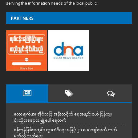
serving the information needs of the local public.
PARTNERS
လေးမျက်နှာ၊ အိုင်သပြုအနီးတဝိုက် ရေအနည်းငယ် ပြန်ကျ၊
ငါးသိုင်းချောင်းမြို့ပေါ် ရေတက်
ရန်ကုန်မြစ်အတွင်း ထူးကဲဒီရေ အ​မြင့် ၂၁ ပေကျော်အထိ တက်
မယ်လို့ သတိပေး