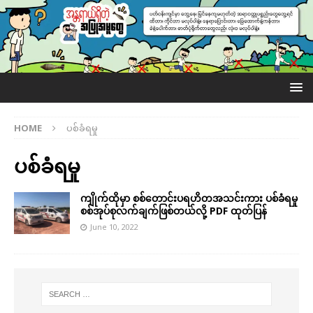
HOME
ပစ်ခံရမှု
ပစ်ခံရမှု
ကျိုက်ထိုမှာ စစ်တောင်းပရဟိတအသင်းကား ပစ်ခံရမှု
စစ်အုပ်စုလက်ချက်ဖြစ်တယ်လို့ PDF ထုတ်ပြန်
June 10, 2022