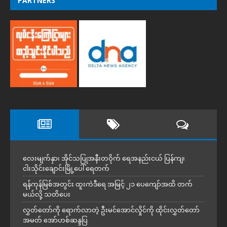
PARTNERS
လေးမျက်နှာ၊ အိုင်သပြုအနီးတဝိုက် ရေအနည်းငယ် ပြန်ကျ၊
ငါးသိုင်းချောင်းမြို့ပေါ် ရေတက်
ရန်ကုန်မြစ်အတွင်း ထူးကဲဒီရေ အ​မြင့် ၂၁ ပေကျော်အထိ တက်
မယ်လို့ သတိပေး
လွှတ်တော်ကို ရောက်လာတဲ့ ဦးမင်အောင်လှိုင်ကို ထိုင်းလွှတ်တော်
အမတ် အော်ဟစ်ဆန္ဒပြ