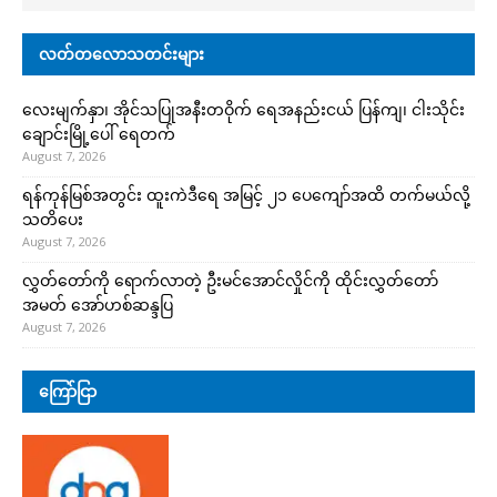
လတ်တလောသတင်းများ
လေးမျက်နှာ၊ အိုင်သပြုအနီးတဝိုက် ရေအနည်းငယ် ပြန်ကျ၊ ငါးသိုင်း
ချောင်းမြို့ပေါ် ရေတက်
August 7, 2026
ရန်ကုန်မြစ်အတွင်း ထူးကဲဒီရေ အ​မြင့် ၂၁ ပေကျော်အထိ တက်မယ်လို့
သတိပေး
August 7, 2026
လွှတ်တော်ကို ရောက်လာတဲ့ ဦးမင်အောင်လှိုင်ကို ထိုင်းလွှတ်တော်
အမတ် အော်ဟစ်ဆန္ဒပြ
August 7, 2026
ကြော်ငြာ