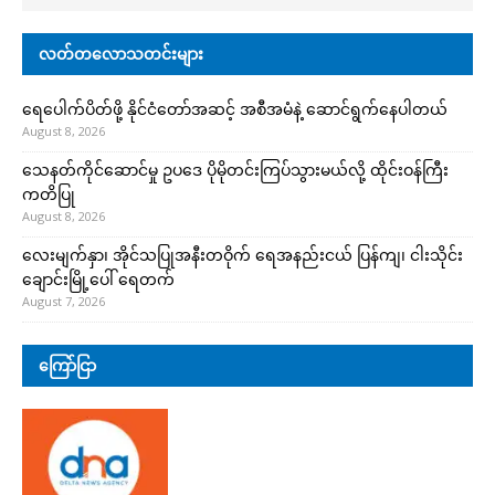
လတ်တလောသတင်းများ
ရေပေါက်ပိတ်ဖို့ နိုင်ငံတော်အဆင့် အစီအမံနဲ့ ဆောင်ရွက်နေပါတယ်
August 8, 2026
သေနတ်ကိုင်ဆောင်မှု ဥပဒေ ပိုမိုတင်းကြပ်သွားမယ်လို့ ထိုင်းဝန်ကြီး
ကတိပြု
August 8, 2026
လေးမျက်နှာ၊ အိုင်သပြုအနီးတဝိုက် ရေအနည်းငယ် ပြန်ကျ၊ ငါးသိုင်း
ချောင်းမြို့ပေါ် ရေတက်
August 7, 2026
ကြော်ငြာ