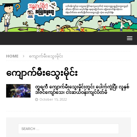
HOME
ကျောက်မီးသွေးမိုင်း
ကျောက်မီးသွေးမိုင်း
တူရကီ ကျောက်မီးသွေးမိုင်းတွင်း ပေါက်ကွဲပြီး လူနှစ်
ဒါဇင်ကျော်သေ၊ ငါးဆယ်ဝန်းကျင်ပိတ်မိ
October 15, 2022