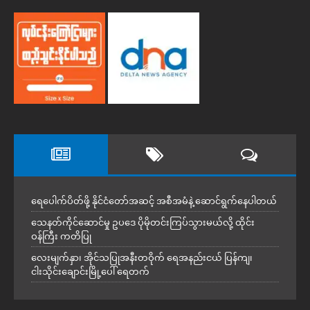
ရေပေါက်ပိတ်ဖို့ နိုင်ငံတော်အဆင့် အစီအမံနဲ့ ဆောင်ရွက်နေပါတယ်
သေနတ်ကိုင်ဆောင်မှု ဥပဒေ ပိုမိုတင်းကြပ်သွားမယ်လို့ ထိုင်း
ဝန်ကြီး ကတိပြု
လေးမျက်နှာ၊ အိုင်သပြုအနီးတဝိုက် ရေအနည်းငယ် ပြန်ကျ၊
ငါးသိုင်းချောင်းမြို့ပေါ် ရေတက်