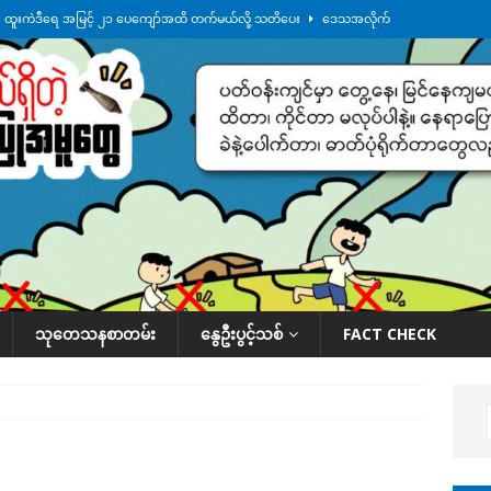
်း ထူးကဲဒီရေ အ​မြင့် ၂၁ ပေကျော်အထိ တက်မယ်လို့ သတိပေး
ဒေသအလိုက်
က်လာတဲ့ ဦးမင်အောင်လှိုင်ကို ထိုင်းလွှတ်တော်အမတ် အော်ဟစ်ဆန္ဒပြ
်ရက်မြောက်နေ့မှာ ငသိုင်းချောင်းမြို့ကို ရေစတင်ရောက်ရှိ
ဒေသအလိုက် သတင်း
ေဘေးကူနေတဲ့ ငသိုင်းချောင်းဒေသခံ လူငယ်တဦး ရေစီးနဲ့မျောပါသေဆုံး
ဒေသ
်သပြုအနီးတဝိုက် ရေအနည်းငယ် ပြန်ကျ၊ ငါးသိုင်းချောင်းမြို့ပေါ် ရေတက်
သုတေသနစာတမ်း
နွေဦးပွင့်သစ်
FACT CHECK