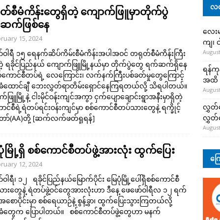
လတ
်စီမံကိန်းတွေရှိတဲ့ ကျောက်ဖြူမှာတိုက်ပွဲ
ဆက်ဖြစ်နေ
လေးမျ
ruary 15, 2024
ကျ၊ င
August
်ဝါရီ ၁၅ ရေနက်ဆိပ်ကိမ်းစီမံကိန်းအပါအဝင် တရုတ်စီမံကိန်းကြီး
တဲ့ ရခိုင်ပြည်နယ် ကျောက်ဖြူမြို့နယ်မှာ တိုက်ပွဲတွေ ရက်ဆက်ရှိနေ
ရန်ကု
စစ်ကောင်စီတပ်ရဲ့ လေကြောင်း၊ လက်နက်ကြီးပစ်ခတ်မှုတွေကြောင့်
အထိ 
ံထောင်ချီ ဘေးလွှတ်ရာတိမ်းရှောင်နေကြရတယ်လို့ သိရပါတယ်။
August
ဖြူမြို့နဲ့ ငါးမိုင်ဝန်းကျင်အကွာ ငှက်ပျောချောင်းရွာအနီးမှာရှိတဲ့
လွှတ်
ာင်စီရဲ့ရဲတပ်ရင်းဝန်းကျင်မှာ စစ်ကောင်စီတပ်သားတွေနဲ့ ရက္ခိုင့်
လွှတ
ာ်(AA)တို့
[ဆက်လက်ဖတ်ရှုရန်]
August
ုံမြို့ရှိ စစ်ကောင်စီတပ်ဖွဲ့အားလုံး ထွက်ပြေး
ကြေ
ruary 12, 2024
ဝါရီ၊ ၁၂ ရခိုင်ပြည်နယ်မြောက်ပိုင်း မြေပုံမြို့ပေါ်ရှိစစ်ကောင်စီ
ားတွေနဲ့ ရဲတပ်ဖွဲ့၀င်တွေအားလုံးဟာ ဒီနေ့ ဖေဖော်ဝါရီလ ၁၂ ရက်
စောပိုင်းမှာ စစ်ရေယာဉ်နဲ့ စွန့်ခွာ၊ ထွက်ပြေးသွားကြတယ်လို့
ံတွေက ပြောပါတယ်။ စစ်ကောင်စီတပ်ဖွဲ့တွေဟာ မနက်