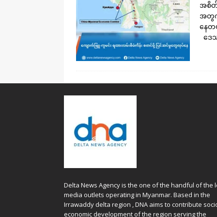
အစိတ်
အတွက်
နေတယ
ဒေသခ
Delta News Agency is the one of the handful of the l
media outlets operating in Myanmar. Based in the
Irrawaddy delta region , DNA aims to contribute soci
economic development of the region serving the