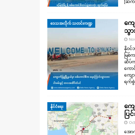
[ဆက်
ကျေ
ဒေသအလိုက် သတင်းကဏ္ဍ
သွာ
No
နိုဝင
မြစ်
ဆိပ်ကမ
ကောင
ကျောက
ရက်စွဲ
ကျေ
နိုင်ငံရေး
ပြင
Oct
အောက်