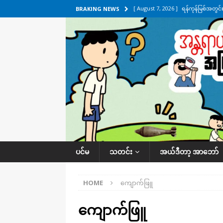
[ August 7, 2026 ]
ရန်ကုန်မြစ်အတွင
BRAKING NEWS
သတင်းကဏ္ဍ
[ August 7, 2026 ]
လွှတ်တော်ကို ရော
UNCATEGORIZED
[ August 6, 2026 ]
တာကျိုးပြီး ခုနှစ
ကဏ္ဍ
[ August 6, 2026 ]
လေးမျက်နှာမှာ ရ
အလိုက် သတင်းကဏ္ဍ
[ August 7, 2026 ]
လေးမျက်နှာ၊ အိုင
ပင်မ
သတင်း
အယ်ဒီတာ့ အာဘော်
ဒေသအလိုက် သတင်းကဏ္ဍ
HOME
ကျောက်ဖြူ
ကျောက်ဖြူ