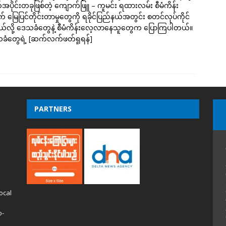
အပိုင်းတခုဖြစ်တဲ့ ကျောက်ဖြူ – ကူမင်း ရထားလမ်း စီမံကိန်း
 မြေပြင်တိုင်းတာမှုတွေကို ရခိုင်ပြည်နယ်အတွင်း စတင်လုပ်ကိုင်
်လို့ ဒေသခံတွေနဲ့ စီမံကိန်းလေ့လာနေသူတွေက ပြောကြပါတယ်။
ံတွေရဲ့
[ဆက်လက်ဖတ်ရှုရန်]
PARTNERS
ocal
o-