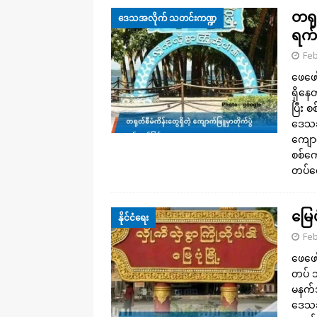
တရုတ
ဒေသအလိုက် သတင်းကဏ္ဍ
ရက်
Feb
ဖေဖော
ရှိနေ
ပြီး 
ဒေသခ
ကျောက်
စစ်ကေ
တပ်တေ
မြေပ
နိုင်ငံရေး
Feb
ဖေဖော်
တပ် သ
မနက်အ
ဒေသခ