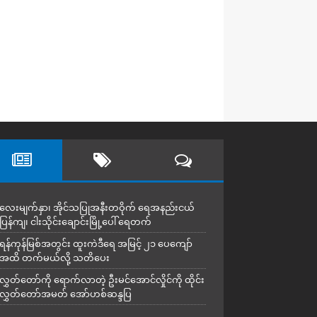
လေးမျက်နှာ၊ အိုင်သပြုအနီးတဝိုက် ရေအနည်းငယ်
ပြန်ကျ၊ ငါးသိုင်းချောင်းမြို့ပေါ် ရေတက်
ရန်ကုန်မြစ်အတွင်း ထူးကဲဒီရေ အ​မြင့် ၂၁ ပေကျော်
အထိ တက်မယ်လို့ သတိပေး
လွှတ်တော်ကို ရောက်လာတဲ့ ဦးမင်အောင်လှိုင်ကို ထိုင်း
လွှတ်တော်အမတ် အော်ဟစ်ဆန္ဒပြ