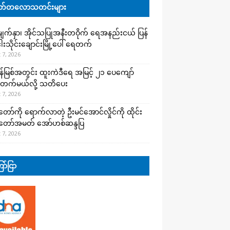
်တလောသတင်းများ
က်နှာ၊ အိုင်သပြုအနီးတဝိုက် ရေအနည်းငယ် ပြန်
ါးသိုင်းချောင်းမြို့ပေါ် ရေတက်
 7, 2026
န်မြစ်အတွင်း ထူးကဲဒီရေ အ​မြင့် ၂၁ ပေကျော်
တက်မယ်လို့ သတိပေး
 7, 2026
တော်ကို ရောက်လာတဲ့ ဦးမင်အောင်လှိုင်ကို ထိုင်း
်တော်အမတ် အော်ဟစ်ဆန္ဒပြ
 7, 2026
ာ်ငြာ