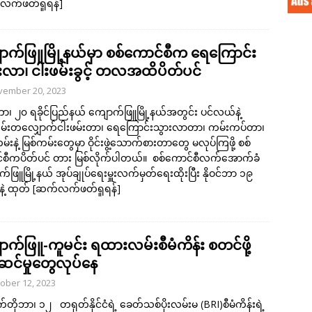
လက်ဖတ်ရှုရန်]
ာက်ဖြူမြို့နယ်မှာ စစ်ကောင်စီက ရေကြောင်း
းလာ၊ ငါးဖမ်းခွင့် တလအထိပိတ်ပင်
vember 20, 2023
်ဘာ၊ ၂၀ ရခိုင်ပြည်နယ် ကျောက်ဖြူမြို့နယ်အတွင်း ပင်လယ်နဲ့
ကမ်းတလျှောက်ငါးဖမ်းတာ၊ ရေကြောင်းသွားလာတာ၊ ကမ်းကပ်တာ၊
်းနဲ့ မြစ်ကမ်းတွေမှာ ဝိုင်းဖွဲ့သောက်စားတာတွေ မလုပ်ကြဖို့ စစ်
်စီကပိတ်ပင် တား မြစ်လိုက်ပါတယ်။ စစ်ကောင်စီလက်အောက်ခံ
်ဖြူမြို့နယ် အုပ်ချုပ်ရေးမှူးလက်မှတ်ရေးထိုးပြီး နိုဝင်ဘာ ၁၉
နဲ့ ထုတ်
[ဆက်လက်ဖတ်ရှုရန်]
ာက်ဖြူ-ကူမင်း ရထားလမ်းစီမံကိန်း စတင်ဖို့
်ဆင်မှုတွေလုပ်နေ
ober 12, 2023
တိုဘာ၊ ၁၂ တရုတ်နိုင်ငံရဲ့ ခေတ်သစ်ပိုးလမ်းမ (BRI)စီမံကိန်းရဲ့