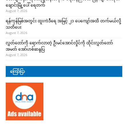
ချောင်းမြို့ပေါ် ရေတက်
August 7, 2026
ရန်ကုန်မြစ်အတွင်း ထူးကဲဒီရေ အ​မြင့် ၂၁ ပေကျော်အထိ တက်မယ်လို့
သတိပေး
August 7, 2026
လွှတ်တော်ကို ရောက်လာတဲ့ ဦးမင်အောင်လှိုင်ကို ထိုင်းလွှတ်တော်
အမတ် အော်ဟစ်ဆန္ဒပြ
August 7, 2026
ကြော်ငြာ