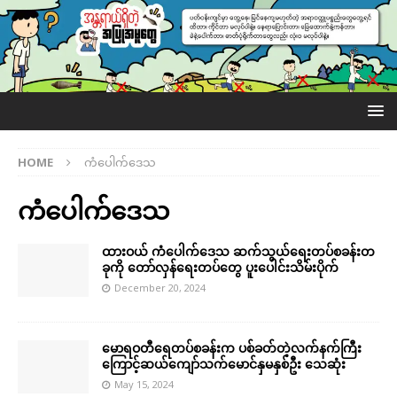
HOME
ကံပေါက်ဒေသ
ကံပေါက်ဒေသ
ထားဝယ် ကံပေါက်ဒေသ ဆက်သွယ်ရေးတပ်စခန်းတ
ခုကို တော်လှန်ရေးတပ်တွေ ပူးပေါင်းသိမ်းပိုက်
December 20, 2024
မောရဝတီရေတပ်စခန်းက ပစ်ခတ်တဲ့လက်နက်ကြီး
ကြောင့်ဆယ်ကျော်သက်မောင်နှမနှစ်ဦး သေဆုံး
May 15, 2024