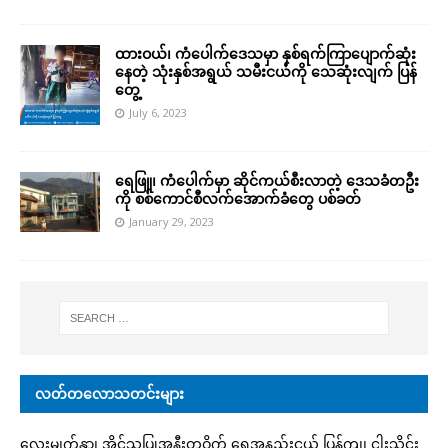
ထားဝယ်၊ ကံပေါက်ဒေသမှာ နှစ်ရက်ကြာပျောက်ဆုံး
နေတဲ့ သုံးနှစ်အရွယ် သမီးငယ်ကို သေဆုံးလျက် ပြန်
တွေ့
July 6, 2023
ရေဖြူ၊ ကံပေါက်မှာ ဆိုင်ကယ်စီးလာတဲ့ ဒေသခံတဦး
ကို စစ်ကောင်စီလက်အောက်ခံတွေ ပစ်ခတ်
January 29, 2023
လတ်တလောသတင်းများ
လေးမျက်နှာ၊ အိုင်သပြုအနီးတဝိုက် ရေအနည်းငယ် ပြန်ကျ၊ ငါးသိုင်း