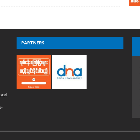
PARTNERS
ocal
o-