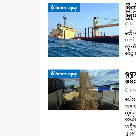
ဗြိ
နိုင်ငံတကာရေးရာ
မြှု
Mar
မတ်၊ 
အရပ်ဖ
လို့ 
စစ်ပွဲ
ရုရ
နိုင်ငံတကာရေးရာ
ဖမ်
Jul
စပါးတ
အကောက
ဆိုင်
တယ်။
အစို
ရှုရန်]