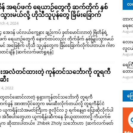
လတ
တိန် အရပ်ဖက် ရေယာဉ်တွေကို ဆက်တိုက် နှစ်
ပ်သွားမယ်လို့ ဟိုသီသူပုန်တွေ ခြိမ်းခြောက်
တာကျို
ch 4, 2024
ရေစတ
August
၄ အေဒန် ပင်လယ်ကွေ့နား ချဉ်းကပ် ခုတ်မောင်းလာတဲ့ ဗြိတိန်ရဲ့
က် ရေယာဉ်တွေကို နောက်ထပ်လည်း တိုက်ခိုက် နှစ်မြှုပ်သွားမယ်
လေးမျ
ယီမင် အခြေစိုက် ဟိုသီ သူပုန်တွေက ခြိမ်းခြောက်လိုက်ပါတယ်။ ဂါဇာ
လူငယ်
 စတင်ချိန်
[ဆက်လက်ဖတ်ရှုရန်]
August
ရေကြီ
ှားအလံတင်ထားတဲ့ ကုန်တင်သင်္ဘောကို တူရကီ
တော
August
းဆီး
y 4, 2022
ကြေ
ွေတင်ဆောင်လာတဲ့ ရုရှားကုန်တင်သင်္ဘောကို တူရကီ
်ခွန် အာဏာပိုင်တွေက ဖမ်းဆီးလိုက်တယ်လို့ တူရကီနိုင်ငံ
ရာ ယူကရိန်းသံအမတ်ကြီးက ဇူလိုင်လ ၃ ရက်နေ့မှာ ပြောဆိုလိုက်ပါ
 အဲဒီစပါးတွေဟာ ယူကရိန်းဆီကနေ ခိုးယူထားတာလို့ ကိယက်ဗ်
းရက ဆိုထားပါတယ်။ Zhibek Zholy သင်္ဘောဟာ
[ဆက်လက်ဖတ်