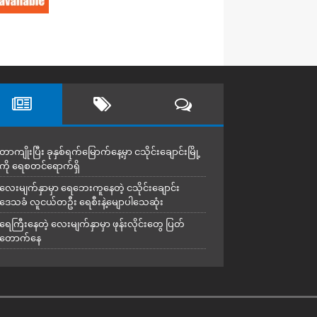
တာကျိုးပြီး ခုနှစ်ရက်မြောက်နေ့မှာ ငသိုင်းချောင်းမြို့
ကို ရေစတင်ရောက်ရှိ
လေးမျက်နှာမှာ ရေဘေးကူနေတဲ့ ငသိုင်းချောင်း
ဒေသခံ လူငယ်တဦး ရေစီးနဲ့မျောပါသေဆုံး
ရေကြီးနေတဲ့ လေးမျက်နှာမှာ ဖုန်းလိုင်းတွေ ပြတ်
တောက်နေ