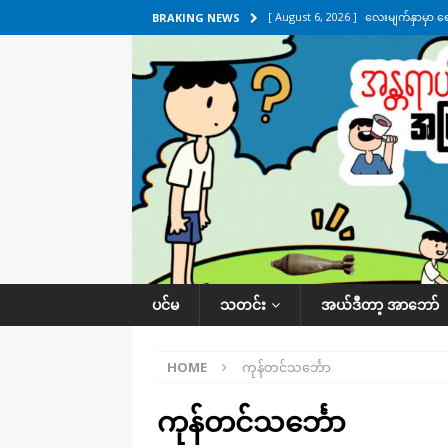
[ August 6, 2026 ]
လေးမျက်နှာမှာ ရ
BRAKING NEWS
အလိုက် သတင်းကဏ္ဍ
[ August 6, 2026 ]
ရေကြီးနေတဲ့ လေး
[ August 5, 2026 ]
ရန်ကုန်မြို့မှာ က
[ August 5, 2026 ]
ဂျပန်ရဲ့ ဒုံးကျည်
[ August 6, 2026 ]
တာကျိုးပြီး ခုနှစ
ကဏ္ဍ
ပင်မ
သတင်း
အယ်ဒီတာ့ အာဘော်
HOME
ကုန်တင်သင်္ဘော
ကုန်တင်သင်္ဘော