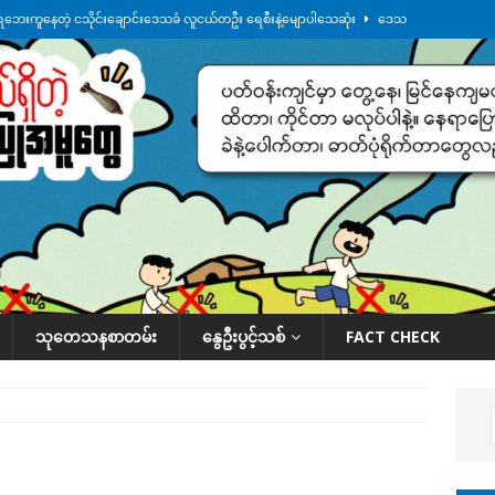
ေဘေးကူနေတဲ့ ငသိုင်းချောင်းဒေသခံ လူငယ်တဦး ရေစီးနဲ့မျောပါသေဆုံး
ဒေသ
မျက်နှာမှာ ဖုန်းလိုင်းတွေ ပြတ်တောက်နေ
ဒေသအလိုက် သတင်းကဏ္ဍ
ားမှန်ခွဲခံရတာတွေ ဆက်တိုက်ဖြစ်
ဒေသအလိုက် သတင်းကဏ္ဍ
စမ်းသပ်မှုကို မြောက်ကိုရီးယား ဝေဖန်
နိုင်ငံတကာရေးရာ
်ရက်မြောက်နေ့မှာ ငသိုင်းချောင်းမြို့ကို ရေစတင်ရောက်ရှိ
ဒေသအလိုက် သတင်း
သုတေသနစာတမ်း
နွေဦးပွင့်သစ်
FACT CHECK