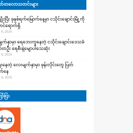
်တလောသတင်းများ
းပြီး ခုနှစ်ရက်မြောက်နေ့မှာ ငသိုင်းချောင်းမြို့ကို
င်ရောက်ရှိ
 6, 2026
က်နှာမှာ ရေဘေးကူနေတဲ့ ငသိုင်းချောင်းဒေသခံ
တဦး ရေစီးနဲ့မျောပါသေဆုံး
 6, 2026
းနေတဲ့ လေးမျက်နှာမှာ ဖုန်းလိုင်းတွေ ပြတ်
က်နေ
 6, 2026
ာ်ငြာ