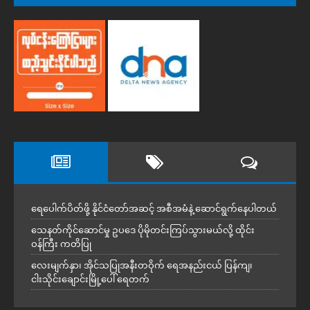
ရေပေါက်ပိတ်ဖို့ နိုင်ငံတော်အဆင့် အစီအမံနဲ့ ဆောင်ရွက်နေပါတယ်
သေနတ်ကိုင်ဆောင်မှု ဥပဒေ ပိုမိုတင်းကြပ်သွားမယ်လို့ ထိုင်း
ဝန်ကြီး ကတိပြု
လေးမျက်နှာ၊ အိုင်သပြုအနီးတဝိုက် ရေအနည်းငယ် ပြန်ကျ၊
ငါးသိုင်းချောင်းမြို့ပေါ် ရေတက်