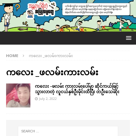
HOME
ကလေး _ဖလမ်းကားလမ်း
ကလေး _ဖလမ်းကားလမ်း
ကလေး -ဖလမ်း ကားလမ်းပေါ်မှာ ဆိုင်ကယ်ဖြင့်
သွားလာတဲ့ လူငယ်နှစ်ဦးမိုင်းထိပြီး တဦးသေဆုံး
July 2, 2022