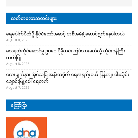
လတ်တလောသတင်းများ
ရေပေါက်ပိတ်ဖို့ နိုင်ငံတော်အဆင့် အစီအမံနဲ့ ဆောင်ရွက်နေပါတယ်
August 8, 2026
သေနတ်ကိုင်ဆောင်မှု ဥပဒေ ပိုမိုတင်းကြပ်သွားမယ်လို့ ထိုင်းဝန်ကြီး
ကတိပြု
August 8, 2026
လေးမျက်နှာ၊ အိုင်သပြုအနီးတဝိုက် ရေအနည်းငယ် ပြန်ကျ၊ ငါးသိုင်း
ချောင်းမြို့ပေါ် ရေတက်
August 7, 2026
ကြော်ငြာ