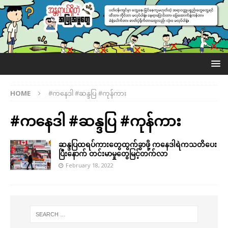
HOME
#ကနေဒါ #ဆန္ဒပြ #ကုန်ကား
#ကနေဒါ #ဆန္ဒပြ #ကုန်ကား
ဆန္ဒပြထရပ်ကားတွေထွက်ခွာဖို့ ကနေဒါရဲကသတိပေး
ပြီးနောက် တင်းမာမှုတွေမြင့်တက်လာ
February 18, 2022