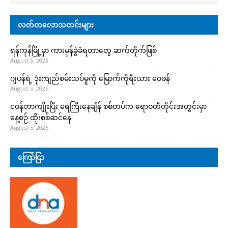
လတ်တလောသတင်းများ
ရန်ကုန်မြို့မှာ ကားမှန်ခွဲခံရတာတွေ ဆက်တိုက်ဖြစ်
August 5, 2026
ဂျပန်ရဲ့ ဒုံးကျည်စမ်းသပ်မှုကို မြောက်ကိုရီးယား ဝေဖန်
August 5, 2026
ငဝန်တာကျိုးပြီး ရေကြီးနေချိန် စစ်တပ်က ဧရာဝတီတိုင်းအတွင်းမှာ
နေ့စဉ် ထိုးစစ်ဆင်နေ
August 5, 2026
ကြော်ငြာ