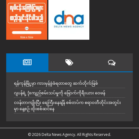
ရန်ကုန်မြို့မှာ ကားမှန်ခွဲခံရတာတွေ ဆက်တိုက်ဖြစ်
ဂျပန်ရဲ့ ဒုံးကျည်စမ်းသပ်မှုကို မြောက်ကိုရီးယား ဝေဖန်
ငဝန်တာကျိုးပြီး ရေကြီးနေချိန် စစ်တပ်က ဧရာဝတီတိုင်းအတွင်း
မှာ နေ့စဉ် ထိုးစစ်ဆင်နေ
© 2026 Delta News Agency. All Rights Reserved.