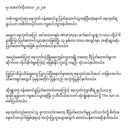
၅၊ ‌‌‌အောက်တိုဘာလ၊ ၂၀၂၁။
တစ်ကမ္ဘာလုံးမှာ ဖေ့ဘုတ် ဝန်ဆောင်မှု ပြတ်တောက်သွားခဲ့ပြီးတဲ့နောက် ဖေ့ဘုတ်ရဲ့
ရှယ်ယာ တစိတ်တပိုင်းဟာ ကျဆင်းသွားခဲ့ပါတယ်။
မနေ့က ဖေ့ဘုတ်အပြင် အင်စတာဂရမ်၊ WhatsApp၊ မက်ဆင်ဂျာနဲ့ Oculus တို့ပါ ၆
နာရီကြာ ပြတ်တောက်သွားခဲ့တာဖြစ်ပြီး ၁၃ နှစ်တာ ကာလအတွင်းမှာ အဆိုးရွားဆုံး
ပြတ်တောက်မှုအဖြစ် မှတ်တမ်းဝင်ခဲ့ပါတယ်။
အမည်မဖော်ပြတဲ့ ဖေ့ဘုတ်လုံခြုံရေးကျွမ်းသူတချို့ကတော့ ဒီပြတ်တောက်မှုဟာ
ဆိုက်ဘာ တိုက်ခိုက်မှုကြောင့် မဖြစ်နိုင်ဘူးလို့ ကနဦး သုံးသပ်ခဲ့ပါတယ်။
ပြုပြင်ထိန်းသိမ်းမှုတွေ ပြုလုပ်ပြီးနောက်မှာတော့ ဖေ့ဘုတ်အပါအဝင် တခြားအက်ပ
လီကေးရှင်းတွေပါ ပုံမှန်အတိုင်း ပြန်လည် အသုံးပြုနိုင်ခဲ့ပါတယ်။
ဆိုးရွားတဲ့ ဝန်ဆောင်မှုပြတ်တောက်တာကြောင့် ဖေ့ဘုတ်ကုမ္ပဏီရဲ့ ရှယ်ယာ ၅
ရာခိုင်နှုန်းဟာ ကျဆင်းသွားခဲ့ပြီး ၇ဘီလီယံလောက် ဆုံးရှုံးခဲ့တယ်လို့ The Sun က
ဖော်ပြပါတယ်။
ဖေ့ဘုတ်တည်ထောင်သူ ဇူကာဘက်ကတော့ ဒီပြတ်တောက်မှုနဲ့ ပတ်သက်လို့ စိတ်အ
နှောက်အယှက်ဖြစ်ခဲ့ရတဲ့ အသုံးပြုသူတွေအတွက် တောင်းပန်စကားဆိုခဲ့ပါတယ်။