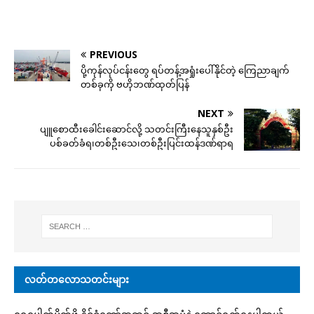
PREVIOUS
ပို့ကုန်လုပ်ငန်းတွေ ရပ်တန့်အရှုံးပေါ်နိုင်တဲ့ ကြေညာချက်
တစ်ခုကို ဗဟိုဘဏ်ထုတ်ပြန်
NEXT
ပျူစောထီးခေါင်းဆောင်လို့ သတင်းကြီးနေသူနှစ်ဦး
ပစ်ခတ်ခံရ၊တစ်ဦးသေ၊တစ်ဦးပြင်းထန်ဒဏ်ရာရ
လတ်တလောသတင်းများ