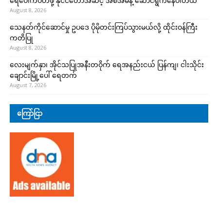
ရေပေါက်ပိတ်ဖို့ နိုင်ငံတော်အဆင့် အစီအမံနဲ့ ဆောင်ရွက်နေပါတယ်
August 8, 2026
သေနတ်ကိုင်ဆောင်မှု ဥပဒေ ပိုမိုတင်းကြပ်သွားမယ်လို့ ထိုင်းဝန်ကြီး
ကတိပြု
August 8, 2026
လေးမျက်နှာ၊ အိုင်သပြုအနီးတဝိုက် ရေအနည်းငယ် ပြန်ကျ၊ ငါးသိုင်း
ချောင်းမြို့ပေါ် ရေတက်
August 7, 2026
ကြော်ငြာ