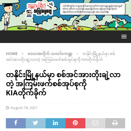
HOME
ဒေသအလိုက် သတင်းကဏ္ဍ
တနိုင်းမြို့နယ်မှာ စစ်
အင်အားတိုးချဲ့လာတဲ့ အကြမ်းဖက်စစ်အုပ်စုကို KIAတိုက်ခိုက်
တနိုင်းမြို့နယ်မှာ စစ်အင်အားတိုးချဲ့လာ
တဲ့ အကြမ်းဖက်စစ်အုပ်စုကို
KIAတိုက်ခိုက်
August 18, 2021