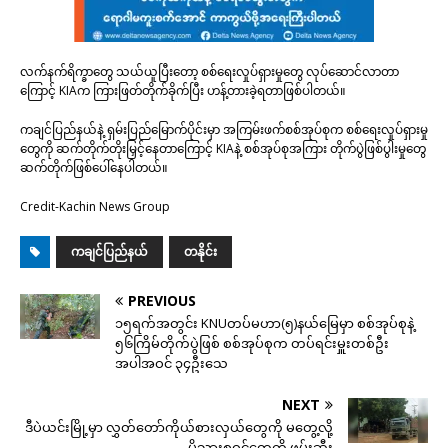
လက်နက်ရိက္ခာတွေ သယ်ယူပြီးတော့ စစ်ရေးလှုပ်ရှားမှုတွေ လုပ်ဆောင်လာတာ
ကြောင့် KIAက ကြားဖြတ်တိုက်ခိုက်ပြီး ဟန့်တားခဲ့ရတာဖြစ်ပါတယ်။
ကချင်ပြည်နယ်နဲ့ ရှမ်းပြည်မြောက်ပိုင်းမှာ အကြမ်းဖက်စစ်အုပ်စုက စစ်ရေးလှုပ်ရှားမှု
တွေကို ဆက်တိုက်တိုးမြှင့်နေတာကြောင့် KIAနဲ့ စစ်အုပ်စုအကြား တိုက်ပွဲဖြစ်ပွါးမှုတွေ
ဆက်တိုက်ဖြစ်ပေါ်နေပါတယ်။
Credit-Kachin News Group
ကချင်ပြည်နယ်
တနိုင်း
PREVIOUS
၁၅ရက်အတွင်း KNUတပ်မဟာ(၅)နယ်မြေမှာ စစ်အုပ်စုနဲ့
၅၆ကြိမ်တိုက်ပွဲဖြစ် စစ်အုပ်စုက တပ်ရင်းမှူးတစ်ဦး
အပါအဝင် ၃၄ဦးသေ
NEXT
ဒီပဲယင်းမြို့မှာ လွှတ်တော်ကိုယ်စားလှယ်တွေကို မတွေ့လို့
မိသားစုဝင်တွေကို ဖမ်းဆီး