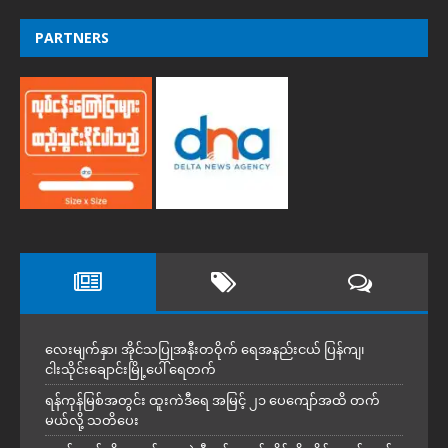
PARTNERS
လေးမျက်နှာ၊ အိုင်သပြုအနီးတဝိုက် ရေအနည်းငယ် ပြန်ကျ၊
ငါးသိုင်းချောင်းမြို့ပေါ် ရေတက်
ရန်ကုန်မြစ်အတွင်း ထူးကဲဒီရေ အ​မြင့် ၂၁ ပေကျော်အထိ တက်
မယ်လို့ သတိပေး