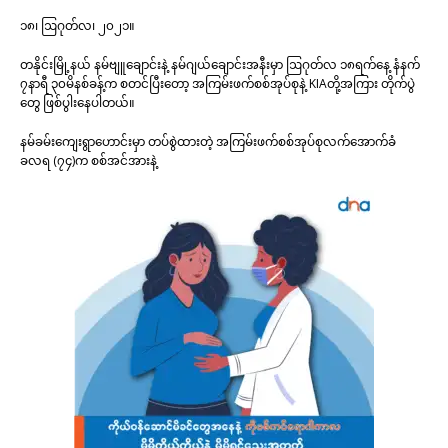
၁၈၊ ဩဂုတ်လ၊ ၂၀၂၁။
တနိုင်းမြို့နယ် နမ်ဗျူချောင်းနဲ့ နမ်ဂျယ်ချောင်းအနီးမှာ ဩဂုတ်လ ၁၈ရက်နေ့ နံနက်
၇နာရီ ၃၀မိနစ်ခန့်က စတင်ပြီးတော့ အကြမ်းဖက်စစ်အုပ်စုနဲ့ KIAတို့အကြား တိုက်ပွဲ
တွေ ဖြစ်ပွါးနေပါတယ်။
နမ်ခမ်းကျေးရွာဟောင်းမှာ တပ်စွဲထားတဲ့ အကြမ်းဖက်စစ်အုပ်စုလက်အောက်ခံ
ခလရ (၇၄)က စစ်အင်အားနဲ့