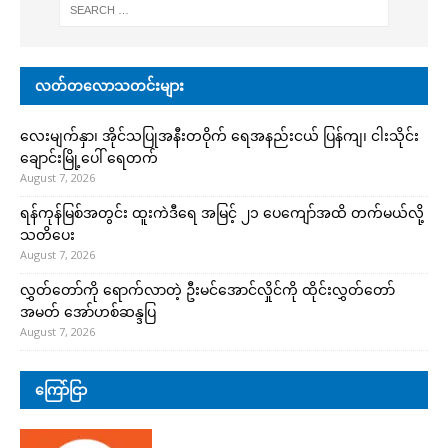
လတ်တလောသတင်းများ
လေးမျက်နှာ၊ အိုင်သပြုအနီးတဝိုက် ရေအနည်းငယ် ပြန်ကျ၊ ငါးသိုင်း
ချောင်းမြို့ပေါ် ရေတက်
August 7, 2026
ရန်ကုန်မြစ်အတွင်း ထူးကဲဒီရေ အ​မြင့် ၂၁ ပေကျော်အထိ တက်မယ်လို့
သတိပေး
August 7, 2026
လွှတ်တော်ကို ရောက်လာတဲ့ ဦးမင်အောင်လှိုင်ကို ထိုင်းလွှတ်တော်
အမတ် အော်ဟစ်ဆန္ဒပြ
August 7, 2026
ကြော်ငြာ