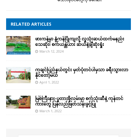
RELATED ARTICLES
ဖားကန့်မှာ နွံကန်ပြိုကျလို့ လူသုံးဆယ်ထက်မနည်း
သေဆုံး၊ စက်ယန္တယား ဆယ်နဲ့ချီဆုံးရှုံး
March 12, 2024
ကချင်ပြည်နယ်တွင်း မှတ်ပုံတင်ပါမှသာ ခရီးသွားလာ
နိုင်တော့မယ်
April 1, 2022
မြစ်ကြီးနား-ပူတာအိုလမ်းမှာ စက်သုံးဆီနဲ့ ကုန်တင်
ကားတွေ ပြန်လည်ဖြတ်သန်းခွင့်ပြု
March 1, 2022