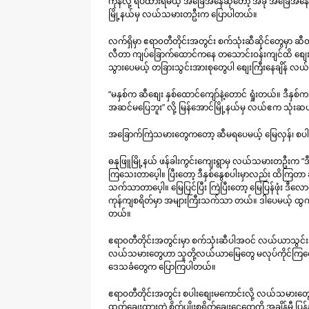
ကုန်လို့ ရပ်ထားရမယ့် အခြေအနေဆိုတော့ အခု အခြေအနေ စ
မြို့နယ်မှ လယ်သမားတဦးက ပြောပါတယ်။
လက်ရှိမှာ ဧရာ၀တီတိုင်းအတွင်း စက်သုံးဆီဆိုင်တွေမှာ ဆီ
လီတာ ကျပ်ခြောက်ထောင်ကနေ တသောင်းဝန်းကျင်ထိ စျေးရှိနေ
သွားပေမယ့် တခြားသွင်းအားစုတွေပါ စျေးကြီးနေချိန် လ
“မနှစ်က ဆီစျေး နှစ်ထောင်ကျော်နဲ့တောင် ရှုံးတယ်။ ဒီန
အဆင်မပြေဘူး” လို့ မြန်အောင်မြို့နယ်မှ လယ်ဧက သုံ
အခြောက်ကြဲသမားတွေကတော့ ဆီမရပေမယ့် မြေလှန်၊ စပါးကြ
ဓနုဖြူမြို့နယ် ဖန်ခါးကွင်းကျေးရွာမှ လယ်သမားတဦးက 
ကြသေးတာပေ့ါ။ ပြီးတော့ ဒီနှစ်နွေစပါးမှာလည်း ထိကြတာ
သက်သာတာပေ့ါ။ မြေပြင်ပြီး ကြဲပြီးတော့ မြေပြန်ဖုံး ဒီ
ကုန်ကျစရိတ်မှာ အများကြီးသက်သာ တယ်။ ဒါပေမယ့် ထွက်န
တယ်။
ဧရာ၀တီတိုင်းအတွင်းမှာ စက်သုံးဆီပါအဝင် လယ်ယာသွင်း
လယ်သမားတွေဟာ သူတို့လယ်ယာမြေတွေ မလုပ်ကိုင်ကြတော
ဒေသခံတွေက ပြောကြပါတယ်။
ဧရာ၀တီတိုင်းအတွင်း စပါးစျေးမကောင်းလို့ လယ်သမားတွေ 
ထုတ်ချေးထားတဲ့ စိုက်ပျိုးစရိတ်ချေးငွေတွေကို အချိန်မီ ပ