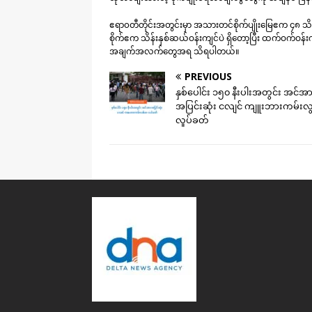
ဧရာ၀တီတိုင်းအတွင်းမှာ အသားတင်စိုက်ပျိုးမြေဧက ၄၈ သိန်းကျ
စိုက်ဧက သိန်းနှစ်ဆယ်ဝန်းကျင်ပဲ ရှိတော့ပြီး ထက်ဝက်ဝ
အချက်အလက်တွေအရ သိရပါတယ်။
PREVIOUS
နှစ်ပေါင်း ၁၅၀ နီးပါးအတွင်း အင်အ
အပြင်းဆုံး ငလျင် ကျူးဘားကမ်းလွန
လှုပ်ခတ်