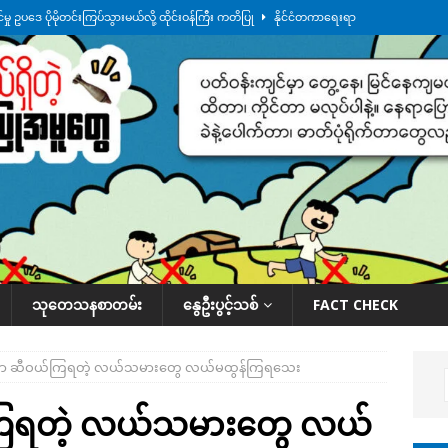
ု ဥပဒေ ပိုမိုတင်းကြပ်သွားမယ်လို့ ထိုင်းဝန်ကြီး ကတိပြု
နိုင်ငံတကာရေးရာ
်သပြုအနီးတဝိုက် ရေအနည်းငယ် ပြန်ကျ၊ ငါးသိုင်းချောင်းမြို့ပေါ် ရေတက်
်း ထူးကဲဒီရေ အ​မြင့် ၂၁ ပေကျော်အထိ တက်မယ်လို့ သတိပေး
ဒေသအလိုက်
က်လာတဲ့ ဦးမင်အောင်လှိုင်ကို ထိုင်းလွှတ်တော်အမတ် အော်ဟစ်ဆန္ဒပြ
နိုင်ငံတော်အဆင့် အစီအမံနဲ့ ဆောင်ရွက်နေပါတယ်
ဆောင်းပါး
သုတေသနစာတမ်း
နွေဦးပွင့်သစ်
FACT CHECK
ဲ့သာ ဆီဝယ်ကြရတဲ့ လယ်သမားတွေ လယ်မထွန်ကြရသေး
်ကြရတဲ့ လယ်သမားတွေ လယ်