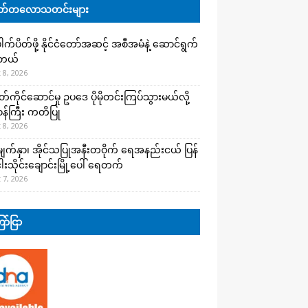
်တလောသတင်းများ
က်ပိတ်ဖို့ နိုင်ငံတော်အဆင့် အစီအမံနဲ့ ဆောင်ရွက်
ါတယ်
 8, 2026
ကိုင်ဆောင်မှု ဥပဒေ ပိုမိုတင်းကြပ်သွားမယ်လို့
းဝန်ကြီး ကတိပြု
 8, 2026
က်နှာ၊ အိုင်သပြုအနီးတဝိုက် ရေအနည်းငယ် ပြန်
ါးသိုင်းချောင်းမြို့ပေါ် ရေတက်
 7, 2026
ာ်ငြာ