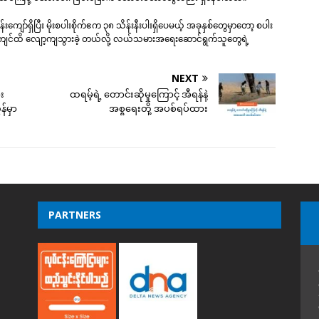
ော်ရှိပြီး မိုးစပါးစိုက်ဧက ၃၈ သိန်းနီးပါးရှိပေမယ့် အခုနှစ်တွေမှာတော့ စပါး
န်းကျင်ထိ လျော့ကျသွားခဲ့ တယ်လို့ လယ်သမားအရေးဆောင်ရွက်သူတွေရဲ့
NEXT
ား
ထရမ့်ရဲ့ တောင်းဆိုမှုကြောင့် အီရန်နဲ့
်မှာ
အစ္စရေးတို့ အပစ်ရပ်ထား
PARTNERS