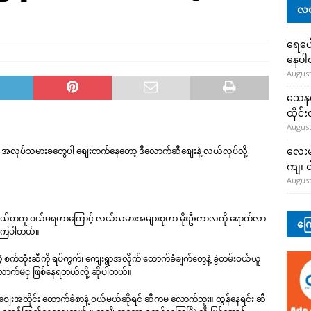
လတ
ရေပေါ
နေပ
August
သေနတ်
ထိုင်
August
လေးမျ
ှစ်က အလုပ်သမားခတွေပါ စျေးတက်နေတော့ ဒီလောက်ဆီစျေးနဲ့ လယ်လုပ်လို့
ကျ၊ င
August
 အလွယ်တကူ ဝယ်မရတာကြောင့် လယ်သမားအများစုဟာ မိုးဦးကာလကို ရောက်လာ
ကြေ
ောကြပါတယ်။
်သုံးဆီကို ရပ်ကွက်၊ ကျေးရွာအလိုက် ထောက်ခံချက်တွေနဲ့ ခွဲတမ်းဝယ်ယူ
ောက်မငှ ဖြစ်နေရတယ်လို့ ဆိုပါတယ်။
ရစျေးအတိုင်း ထောက်ခံစာနဲ့ ဝယ်မယ်ဆိုရင် ဆီကမ လောက်ဘူး။ ထွန်နေရင်း ဆီ