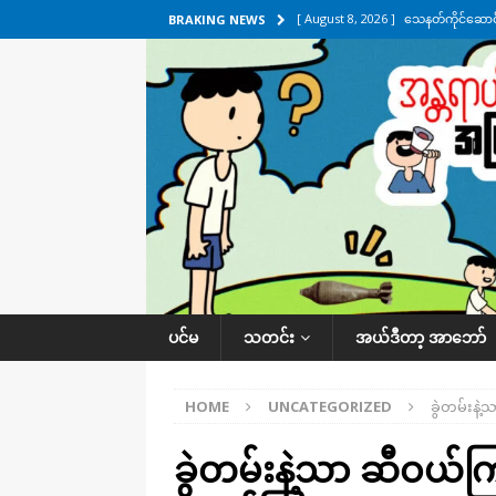
[ August 8, 2026 ]
သေနတ်ကိုင်ဆောင်မှ
BRAKING NEWS
[ August 7, 2026 ]
လေးမျက်နှာ၊ အိုင
ဒေသအလိုက် သတင်းကဏ္ဍ
[ August 7, 2026 ]
ရန်ကုန်မြစ်အတွင
သတင်းကဏ္ဍ
[ August 7, 2026 ]
လွှတ်တော်ကို ရော
UNCATEGORIZED
[ August 8, 2026 ]
ရေပေါက်ပိတ်ဖို့ 
ပင်မ
သတင်း
အယ်ဒီတာ့ အာဘော်
HOME
UNCATEGORIZED
ခွဲတမ်းန
ခွဲတမ်းနဲ့သာ ဆီဝယ