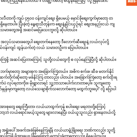
ောင့်ကြည့်နေသေးတယ် ။ တချို့ကတော့ စထွန်နေကြပြီ” လို့ မြန်အောင်
တလီတာကို ကျပ် ၄၅၀၀ ဝန်းကျင်စျေး ရှိပေမယ့် မှောင်ခိုစျေးကွက်မှာတော့ တ
တာပါ။ ပြီးခဲ့တဲ့ နွေရာသီတုန်းက စျေးနဲ့နှိုင်းယှဉ်ရင် စျေးအနည်းငယ် ကျ
ယ်သမားတွေအဖို့ အဆင်မပြေသေးဘူးလို့ ဆိုပါတယ်။
ှစ်က အလုပ်သမားခတွေပါ စျေးတက်နေတော့ ဒီလောက်ဆီစျေးနဲ့ လယ်လုပ်လို့
းဆယ်ဝန်းကျင် ထွန်ယက်တဲ့ လယ် သမားတဦးက ပြောပါတယ်။
ဲဖို့ အဆင်ပြေတာကြောင့် သူတို့လယ်တွေကို စ လုပ်နေကြပြီလို့ ဆိုပါတယ်။
“ဒီဘက်မှာတော့ အများစုက အခြောက်ကြဲတယ်။ အဓိက စက်ခ၊ ဆီခ မတက်နိုင်
 ဆက်တိုက်ဆိုတော့ မခံနိုင်ကြ တာလည်း ပါတယ်။ အခြောက်ကြဲတော့ စက်ထိုးရ
လောက်ပဲ လုပ်ရတာကိုး။ မိုးရွာလာရင် သူ့ဘာသာပေါက်လာတာပေ့ါ။ သူကျတော့
ှုန်းမှာကျတော့ လယ်သေချာစိုက်သလောက်တော့ မထွက်ဘူးပေ့ါ” လို့ ပြောပါ
အားစုတွေ စျေးကြီးတာ၊ လယ်ယာထွက်ကုန် စပါးစျေး မရတာတို့ကြောင့်
့ဘဲ လယ်ရောင်းမယ့်သူတွေ များလာနေပြီး ဝယ်ယူသူလည်း ရှားနေတယ်လို့
အရှုံးပေါ် အခက်အခဲဖြစ်နေကြချိန် လယ်ယာဖွံ့ဖြိုးရေး ဘဏ်ကလည်း သူတို့
ြန်ဆပ်ကြဖို့ ဖိအားပေး၊ ခြိမ်းခြောက် တောင်းခံတာတွေလည်း ရှိနေပါတယ်။