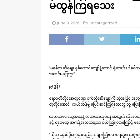
မထွန်ကြရသေး
June 9, 2026
Uncategorized
“မနှစ်က ဆီစျေး နှစ်ထောင်ကျော်နဲ့တောင် ရှုံးတယ်။ ဒီန
အဆင်မပြေဘူး”
၉၊ ဇွန်။
ဧရာ၀တီတိုင်းအတွင်းမှာ စက်သုံးဆီစျေးကြီးတဲ့အပြင်
တဲ့တိုင်အောင် လယ်ထွန်ဖို့ မပြင်ဆင်ကြရသေးဘူးလို့ ပြ
လယ်သမားတွေအနေနဲ့ လယ်ယာလုပ်ငန်းအတွက် လိုအပ်တဲ့ စက
ခွင့် ရပေမယ့် အကန့်အသတ်နဲ့သာ ဝယ်ကြရတာကြောင့် မလ
“ဆီက မှောင်ခိုစျေးမှာလည်း အများကြီးဝယ်မရဘူး။ အစိုး