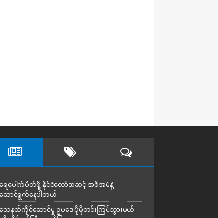
ရေပေါက်ပိတ်ဖို့ နိုင်ငံတော်အဆင့် အစီအမံနဲ့
ဆောင်ရွက်နေပါတယ်
သေနတ်ကိုင်ဆောင်မှု ဥပဒေ ပိုမိုတင်းကြပ်သွားမယ်