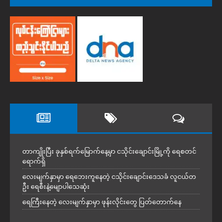
တာကျိုးပြီး ခုနှစ်ရက်မြောက်နေ့မှာ ငသိုင်းချောင်းမြို့ကို ရေစတင်
ရောက်ရှိ
လေးမျက်နှာမှာ ရေဘေးကူနေတဲ့ ငသိုင်းချောင်းဒေသခံ လူငယ်တ
ဦး ရေစီးနဲ့မျောပါသေဆုံး
ရေကြီးနေတဲ့ လေးမျက်နှာမှာ ဖုန်းလိုင်းတွေ ပြတ်တောက်နေ