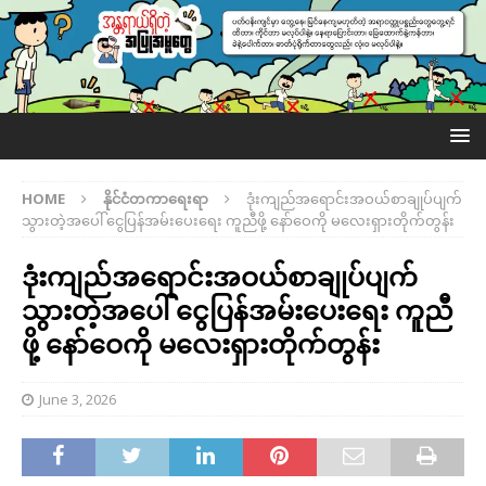
HOME
နိုင်ငံတကာရေးရာ
ဒုံးကျည်အရောင်းအဝယ်စာချုပ်ပျက်
သွားတဲ့အပေါ် ငွေပြန်အမ်းပေးရေး ကူညီဖို့ နော်ဝေကို မလေးရှားတိုက်တွန်း
ဒုံးကျည်အရောင်းအဝယ်စာချုပ်ပျက်
သွားတဲ့အပေါ် ငွေပြန်အမ်းပေးရေး ကူညီ
ဖို့ နော်ဝေကို မလေးရှားတိုက်တွန်း
June 3, 2026