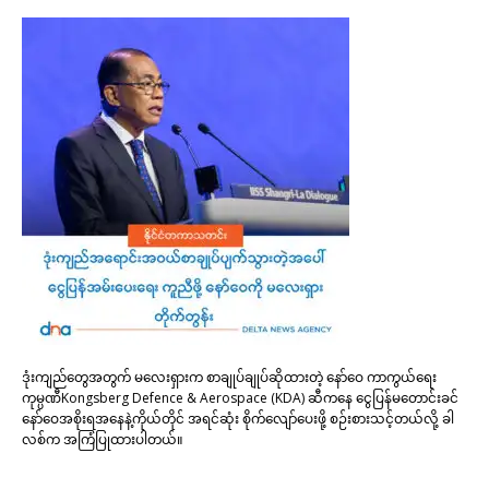
ဒုံးကျည်တွေအတွက် မလေးရှားက စာချုပ်ချုပ်ဆိုထားတဲ့ နော်ဝေ ကာကွယ်ရေး
ကုမ္ပဏီKongsberg Defence & Aerospace (KDA) ဆီကနေ ငွေပြန်မတောင်းခင်
နော်ဝေအစိုးရအနေနဲ့ကိုယ်တိုင် အရင်ဆုံး စိုက်လျော်ပေးဖို့ စဉ်းစားသင့်တယ်လို့ ခါ
လစ်က အကြံပြုထားပါတယ်။