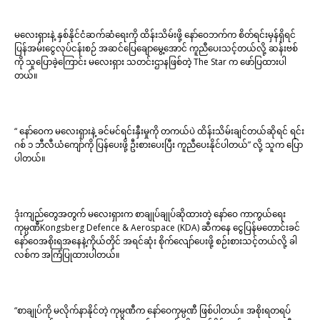
မလေးရှားနဲ့ နှစ်နိုင်ငံဆက်ဆံရေးကို ထိန်းသိမ်းဖို့ နော်ဝေဘက်က စိတ်ရင်းမှန်ရှိရင်
ပြန်အမ်းငွေလုပ်ငန်းစဉ် အဆင်ပြေချောမွေ့အောင် ကူညီပေးသင့်တယ်လို့ ဆန်းဗစ်
ကို သူပြောခဲ့ကြောင်း မလေးရှား သတင်းဌာနဖြစ်တဲ့ The Star က ဖော်ပြထားပါ
တယ်။
“ နော်ဝေက မလေးရှားနဲ့ ခင်မင်ရင်းနှီးမှုကို တကယ်ပဲ ထိန်းသိမ်းချင်တယ်ဆိုရင် ရင်း
ဂစ် ၁ ဘီလီယံကျော်ကို ပြန်ပေးဖို့ ဦးစားပေးပြီး ကူညီပေးနိုင်ပါတယ်” လို့ သူက ပြော
ပါတယ်။
ဒုံးကျည်တွေအတွက် မလေးရှားက စာချုပ်ချုပ်ဆိုထားတဲ့ နော်ဝေ ကာကွယ်ရေး
ကုမ္ပဏီKongsberg Defence & Aerospace (KDA) ဆီကနေ ငွေပြန်မတောင်းခင်
နော်ဝေအစိုးရအနေနဲ့ကိုယ်တိုင် အရင်ဆုံး စိုက်လျော်ပေးဖို့ စဉ်းစားသင့်တယ်လို့ ခါ
လစ်က အကြံပြုထားပါတယ်။
“စာချုပ်ကို မလိုက်နာနိုင်တဲ့ ကုမ္ပဏီက နော်ဝေကုမ္ပဏီ ဖြစ်ပါတယ်။ အစိုးရတရပ်