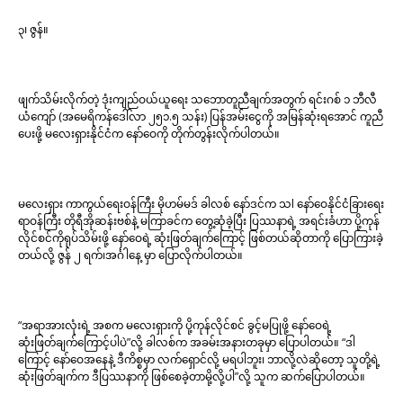
၃၊ ဇွန်။
ဖျက်သိမ်းလိုက်တဲ့ ဒုံးကျည်ဝယ်ယူရေး သဘောတူညီချက်အတွက် ရင်းဂစ် ၁ ဘီလီ
ယံကျော် (အမေရိကန်ဒေါ်လာ ၂၅၁.၅ သန်း) ပြန်အမ်းငွေကို အမြန်ဆုံးရအောင် ကူညီ
ပေးဖို့ မလေးရှားနိုင်ငံက နော်ဝေကို တိုက်တွန်းလိုက်ပါတယ်။
မလေးရှား ကာကွယ်ရေးဝန်ကြီး မိုဟမ်မဒ် ခါလစ် နော်ဒင်က သl နော်ဝေနိုင်ငံခြားရေး
ရာဝန်ကြီး တိုရီအိုဆန်းဗစ်နဲ့ မကြာခင်က တွေ့ဆုံခဲ့ပြီး ပြဿနာရဲ့ အရင်းခံဟာ ပို့ကုန်
လိုင်စင်ကိုရုပ်သိမ်းဖို့ နော်ဝေရဲ့ ဆုံးဖြတ်ချက်ကြောင့် ဖြစ်တယ်ဆိုတာကို ပြောကြားခဲ့
တယ်လို့ ဇွန် ၂ ရက်၊အင်္ဂါနေ့ မှာ ပြောလိုက်ပါတယ်။
“အရာအားလုံးရဲ့ အစက မလေးရှားကို ပို့ကုန်လိုင်စင် ခွင့်မပြုဖို့ နော်ဝေရဲ့
ဆုံးဖြတ်ချက်ကြောင့်ပါပဲ”လို့ ခါလစ်က အခမ်းအနားတခုမှာ ပြောပါတယ်။ “ဒါ
ကြောင့် နော်ဝေအနေနဲ့ ဒီကိစ္စမှာ လက်ရှောင်လို့ မရပါဘူး၊ ဘာလို့လဲဆိုတော့ သူတို့ရဲ့
ဆုံးဖြတ်ချက်က ဒီပြဿနာကို ဖြစ်စေခဲ့တာမို့လို့ပါ”လို့ သူက ဆက်ပြောပါတယ်။