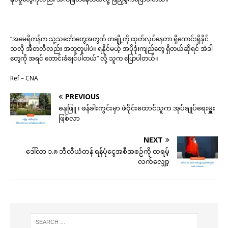
“အမေရိကန်က သူ့သင်္ဘောတွေအတွက် တချို့ကို ထုတ်လုပ်နေတာ ရှိကောင်းရှိနိုင်
သလို အီတလီလည်း အတူတူပါပဲ။ ရနိုင်မယ့် အပိုဒုံးကျည်တွေ ရှိတယ်ဆိုရင် အဲဒါ
တွေကို အရင် တောင်းခံချင်ပါတယ်” လို့ သူက ပြောပါတယ်။
Ref – CNA
PREVIOUS
ဓနုဖြူ ၊ ဖန်ခါးကွင်းမှာ ဖဲဝိုင်းထောင်သူက အုပ်ချုပ်ရေးမှူး
ဖြစ်လာ
NEXT
ဒေါ်လာ ၁.၈ ဘီလီယံတန် ရန်ပုံငွေအစီအစဉ်ကို ထရမ့်
လက်လျှော့