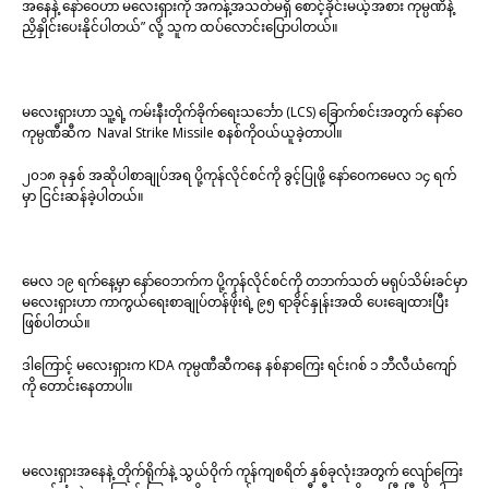
အနေနဲ့ နော်ဝေဟာ မလေးရှားကို အကန့်အသတ်မရှိ စောင့်ခိုင်းမယ့်အစား ကုမ္ပဏီနဲ့
ညှိနှိုင်းပေးနိုင်ပါတယ်” လို့ သူက ထပ်လောင်းပြောပါတယ်။
မလေးရှားဟာ သူ့ရဲ့ ကမ်းနီးတိုက်ခိုက်ရေးသင်္ဘော (LCS) ခြောက်စင်းအတွက် နော်ဝေ
ကုမ္ပဏီဆီက Naval Strike Missile စနစ်ကိုဝယ်ယူခဲ့တာပါ။
၂၀၁၈ ခုနှစ် အဆိုပါစာချုပ်အရ ပို့ကုန်လိုင်စင်ကို ခွင့်ပြုဖို့ နော်ဝေကမေလ ၁၄ ရက်
မှာ ငြင်းဆန်ခဲ့ပါတယ်။
မေလ ၁၉ ရက်နေ့မှာ နော်ဝေဘက်က ပို့ကုန်လိုင်စင်ကို တဘက်သတ် မရုပ်သိမ်းခင်မှာ
မလေးရှားဟာ ကာကွယ်ရေးစာချုပ်တန်ဖိုးရဲ့ ၉၅ ရာခိုင်နှုန်းအထိ ပေးချေထားပြီး
ဖြစ်ပါတယ်။
ဒါကြောင့် မလေးရှားက KDA ကုမ္ပဏီဆီကနေ နစ်နာကြေး ရင်းဂစ် ၁ ဘီလီယံကျော်
ကို တောင်းနေတာပါ။
မလေးရှားအနေနဲ့ တိုက်ရိုက်နဲ့ သွယ်ဝိုက် ကုန်ကျစရိတ် နှစ်ခုလုံးအတွက် လျော်ကြေး