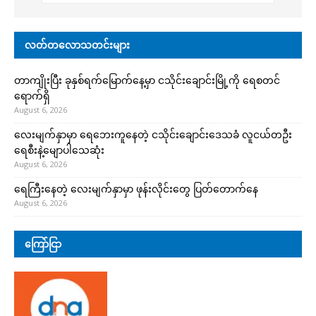
လတ်တလောသတင်းများ
တာကျိုးပြီး ခုနှစ်ရက်မြောက်နေ့မှာ ငသိုင်းချောင်းမြို့ကို ရေစတင်
ရောက်ရှိ
August 6, 2026
လေးမျက်နှာမှာ ရေဘေးကူနေတဲ့ ငသိုင်းချောင်းဒေသခံ လူငယ်တဦး
ရေစီးနဲ့မျောပါသေဆုံး
August 6, 2026
ရေကြီးနေတဲ့ လေးမျက်နှာမှာ ဖုန်းလိုင်းတွေ ပြတ်တောက်နေ
August 6, 2026
ကြော်ငြာ