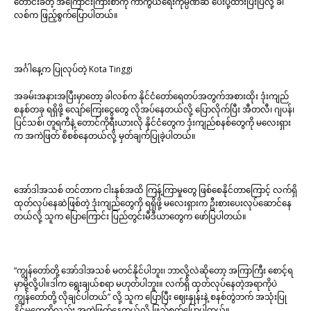
တောင်းခံတဲ့ အကြောင်းကြားစာကို ကာကွယ်ရေးကုမ္ပဏီဆီ ပေးပို့ထားပြီးပြီလို့ ခါ
လစ်က ဖြည့်စွက်ပြောပါတယ်။
အင်္ဂါနေ့က ပြုလုပ်တဲ့ Kota Tinggi
အခမ်းအနားအပြီးမှာတော့ ခါလစ်က နိုင်ငံတော်ရေတပ်အတွက်အစားထိုး ဒုံးကျည်
စနစ်တခု ရရှိဖို့ လျော်ကြေးငွေတွေ လိုအပ်နေတယ်လို့ ပြောလိုက်ပြီး အီတလီ၊ ဂျပန်၊
ပြင်သစ်၊ တူရကီနဲ့ တောင်ကိုရီးယားလို နိုင်ငံတွေက ဒုံးကျည်စနစ်တွေကို မလေးရှား
က အကဲဖြတ် စိစစ်နေတယ်လို့ မှတ်ချက်ပြုခဲ့ပါတယ်။
အော်ဒါအသစ် တင်တာက ငါးနှစ်အထိ ကြန့်ကြာမှုတွေ ဖြစ်စေနိုင်တာကြောင့် လက်ရှိ
ထုတ်လုပ်နေဆဲဖြစ်တဲ့ ဒုံးကျည်တွေကို ရရှိဖို့ မလေးရှားက ဦးစားပေးလုပ်ဆောင်နေ
တယ်လို့ သူက ပြောကြောင်း ပြည်တွင်းမီဒီယာတွေက ဖော်ပြပါတယ်။
“ကျွန်တော်တို့ အော်ဒါအသစ် မတင်နိုင်ပါဘူး၊ ဘာလို့လဲဆိုတော့ အကြာကြီး စောင့်ရ
မှာမို့လို့ပါ။ဒါက ရွေးချယ်စရာ မဟုတ်ပါဘူး။ လက်ရှိ ထုတ်လုပ်နေတဲ့အရာကိုပဲ
ကျွန်တော်တို့ လိုချင်ပါတယ်” လို့ သူက ပြောပြီး ဈေးနှုန်းနဲ့ စနစ်တွဲဘက် အသုံးပြု
နိုင်မှုတွေကိုလည်း အကဲဖြတ်နေတယ်လို့ ဖြည့်စွက်ပြောပါတယ်။