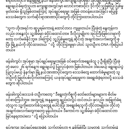
ဧရာဝတီတိုင်း၊ ဓနုဖြူမြို့နယ်၊ ဖန်းခါးကွင်းကျေးရွာအုပ်စုမှာ အုပ်ချုပ်ရေးမှူးအဖြစ်
ရွေးချယ်ခံရတဲ့သူဟာ ကျေးရွာအတွင်းမှာ လောင်းကစားဝိုင်း ဒိုင်ကိုင်သူဖြစ်ပြီး ပြစ်မှု
မှတ်တမ်း ရှိသူဖြစ်တာကြောင့် အုပ်ချုပ်ရေးမှူး အဖြစ် တာဝန်ပေးအပ်ခြင်း မပြုဖို့
ဒေသခံတွေက သက်ဆိုင်ရာအာဏာပိုင်တွေကို တိုင်ကြားထားပါတယ်။
“သူက ဟိုးအရင်က ဆူပူရမ်းကားနဲ့ ထောင်တလ ကျဖူးတယ်။ ပြီးခဲ့တဲ့ နွေတုန်းက
လည်း တနွေလုံး သူ့အိမ်မှာ ဖဲဝိုင်းထောင်တာ။ ဒီလိုလူမျိုးက အုပ်ကြီးဖြစ်လာမှာကို
တော့ လက်မခံနိုင်ဘူး။ ဒါကြောင့် သူ့ပြစ်မှုတွေနဲ့ ဆိုင်တဲ့ အချက်အလက်တွေကို စု
ပြီး မြို့နယ်ကို တိုင်ထားတယ် ” လို့ တိုင်ကြားမှုမှာ ပါဝင် သူတဦးက DNA ကိုပြောပါ
တယ်။
ဖန်ခါးကွင်း အုပ်စုမှာ အုပ်ချုပ်ရေးမှူးအဖြစ် ဝင်ရောက်အရွေးခံသူ ၃ ဦးရှိခဲ့ပြီး ပြီးခဲ့
တဲ့ မေလ ၂၆ ရက်နေ့က ရွေးချယ်ပွဲ ပြုလုပ်ခဲ့တာ ဖြစ်ပါတယ်။ ဒါပေမယ့် ရွေးချယ်ပွဲ
ပြုလုပ်မယ့် နံနက်မှာ မြို့နယ်အာဏာပိုင်တွေက ဒေသခံ‌တွေ ထောက်ခံမှုများတဲ့ သူ
တဦးကို ဖြုတ်ပစ်လိုက်တာကြောင့် ယခုအုပ်ချုပ်ရေးမှူးက အရွေးခံခဲ့ရတာလို့ ဒေသခံ
တွေက ဆိုပါတယ်။
ဖန်းခါးကွင်းဒေသခံ တဦးကတော့ “ ဒီရွေးတဲ့ကိစ္စကို တော်တော်များများက စိတ်မ
ဝင်စားကြပါဘူး။ အတူတူနဲ့ အနူနူတွေ ချည်းပဲလို့ပဲ ထင်တယ်၊ ခုလည်း အဖြုတ်ခံရ
တဲ့သူက သူ့ကိုထောက်ခံသူတွေနဲ့ ပေါင်းပြီး အရွေးခံရသူကို တိုင်တာမျိုးပဲ။ တိုင်တဲ့
အချက်အလက်တွေကတော့ မှန်ပါတယ်။ ဒီကောင်က သူ့အိမ်မှာ ဖဲဝိုင်းထောင်တာ
မြင်နေရတာပဲလေ ” လို့ ပြောပါတယ်။
ရပ်/ကျေး အုပ်ချုပ်ရေးအဖွဲ့ရဲ့ သက်တမ်းဟာ ၅ နှစ်ဖြစ်ပြီး သမ္မတရဲ့ သက်တမ်းနဲ့