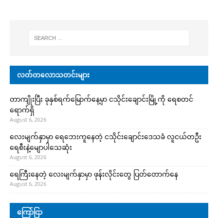
လတ်တလောသတင်းများ
တာကျိုးပြီး ခုနှစ်ရက်မြောက်နေ့မှာ ငသိုင်းချောင်းမြို့ကို ရေစတင်
ရောက်ရှိ
August 6, 2026
လေးမျက်နှာမှာ ရေဘေးကူနေတဲ့ ငသိုင်းချောင်းဒေသခံ လူငယ်တဦး
ရေစီးနဲ့မျောပါသေဆုံး
August 6, 2026
ရေကြီးနေတဲ့ လေးမျက်နှာမှာ ဖုန်းလိုင်းတွေ ပြတ်တောက်နေ
August 6, 2026
ကြော်ငြာ