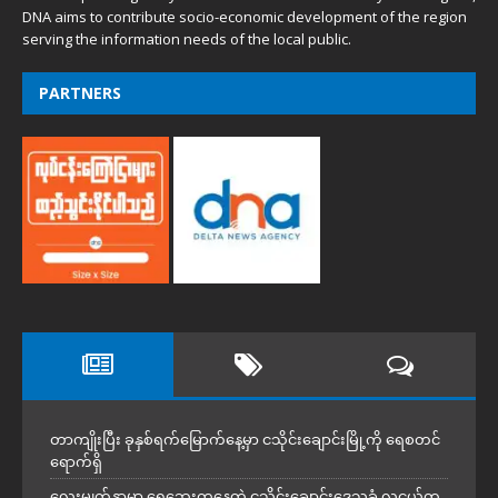
DNA aims to contribute socio-economic development of the region
serving the information needs of the local public.
PARTNERS
တာကျိုးပြီး ခုနှစ်ရက်မြောက်နေ့မှာ ငသိုင်းချောင်းမြို့ကို ရေစတင်
ရောက်ရှိ
လေးမျက်နှာမှာ ရေဘေးကူနေတဲ့ ငသိုင်းချောင်းဒေသခံ လူငယ်တ