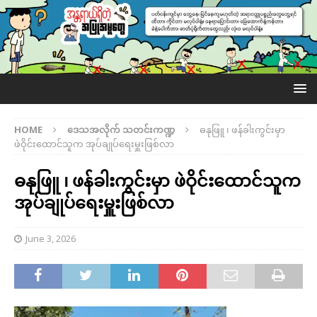
HOME
ဒေသအလိုက် သတင်းကဏ္ဍ
ဓနုဖြူ ၊ ဖန်ခါးကွင်းမှာ
ဖဲဝိုင်းထောင်သူက အုပ်ချုပ်ရေးမှူးဖြစ်လာ
ဓနုဖြူ ၊ ဖန်ခါးကွင်းမှာ ဖဲဝိုင်းထောင်သူက
အုပ်ချုပ်ရေးမှူးဖြစ်လာ
June 3, 2026