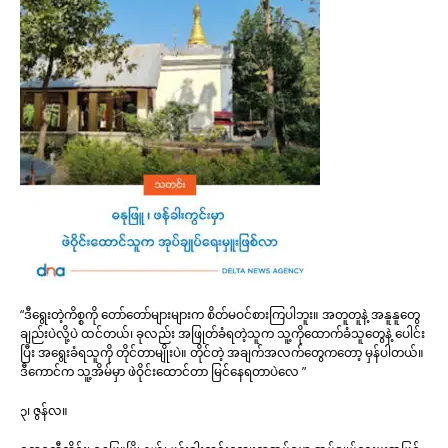
“ဒီရွေးတဲ့ကိစ္စကို တော်တော်များများက စိတ်မဝင်စားကြပါဘူး။ အတူတူနဲ့ အနူနူတွေ
ချည်းပဲလို့ပဲ ထင်တယ်၊ ခုလည်း အဖြုတ်ခံရတဲ့သူက သူ့ကိုထောက်ခံသူတွေနဲ့ ပေါင်း
ပြီး အရွေးခံရသူကို တိုင်တာမျိုးပဲ။ တိုင်တဲ့ အချက်အလက်တွေကတော့ မှန်ပါတယ်။
ဒီကောင်က သူ့အိမ်မှာ ဖဲဝိုင်းထောင်တာ မြင်နေရတာပဲလေ ”
၃၊ ဇွန်လ။