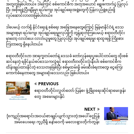
အတူတူဖြစ်ပါတယ်။ ဒါကြောင် စစ်ကောင်စီက အတုအယောင် ရွေးကောက်ပွဲ ပြုလုပ်
ပြီး အစိုးရဖွဲ့ပြီးချိန်မှာ ရပ်/ကျေး အုပ်ချုပ်ရေးအဖွဲ့တွေကို ပြန်လည်ဖွဲ့စည်းဖို့
လုပ်ဆောင်လာတာဖြစ်ပါတယ်။
ဒါပေမယ့် လက်ရှိ နိုင်ငံရေးနဲ့ စစ်ရေး အခြေအနေတွေကြောင့် မြန်မာနိုင်ငံရဲ့ ဒေသ
အများစုမှာ ရပ်/ကျေး အုပ်ချုပ်ရေးမှူးလုပ်ဖို့ကို တွန့်ဆုတ်ကြပေမယ့် ဧရာဝတီတိုင်း
မှာတော့ လာဘ်ပေး လာဘ်ယူမှုတွေ ပြုလုပ်ပြီး အုပ်ချုပ်ရေးမှူး ရာထူးရဖို့ ကြိုးစား
ကြတာတွေ ရှိနေပါတယ်။
ဧရာဝတီတိုင်းဟာ အာရက္ခတပ်တော်နဲ့ ဒေသခံ တော်လှန်ရေးပူးပေါင်းတပ်တွေ ထိုးစစ်
ဆင်နေတဲ့ ရခိုင်နယ်စပ်ဒေသကလွဲရင် ဧရာဝတီတတိုင်းလုံးနီးပါး စစ်ကောင်စီက
ထိန်းချုပ်ထားနိုင်တဲ့ ဒေသတခုဖြစ်ပြီး စစ်မှုထမ်းဖို့ ဖမ်းဆီးခံရတာတွေ၊ ငွေကြေး
ကောက်ခံနေတာတွေ အများဆုံးဒေသလည်း ဖြစ်ပါတယ်။
PREVIOUS
ဧရာဝတီတိုင်းလွှတ်တော် ပြန်စ၊ ဖွံ့ဖြိုးရေးဆိုင်ရာမေးခွန်း
တွေ အမေးများနိုင်
NEXT
ဒုံးကျည်အရောင်းအဝယ်စာချုပ်ပျက်သွားတဲ့အပေါ် ငွေပြန်
အမ်းပေးရေး ကူညီဖို့ နော်ဝေကို မလေးရှားတိုက်တွန်း