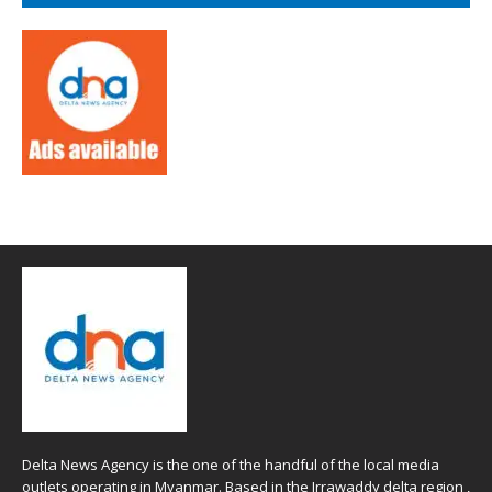
Delta News Agency is the one of the handful of the local media
outlets operating in Myanmar. Based in the Irrawaddy delta region ,