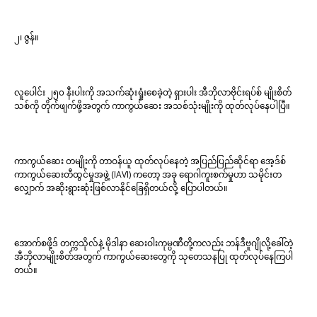
၂၊ ဇွန်။
လူပေါင်း ၂၅၀ နီးပါးကို အသက်ဆုံးရှုံးစေခဲ့တဲ့ ရှားပါး အီဘိုလာဗိုင်းရပ်စ် မျိုးစိတ်
သစ်ကို တိုက်ဖျက်ဖို့အတွက် ကာကွယ်ဆေး အသစ်သုံးမျိုးကို ထုတ်လုပ်နေပါပြီ။
ကာကွယ်ဆေး တမျိုးကို တာဝန်ယူ ထုတ်လုပ်နေတဲ့ အပြည်ပြည်ဆိုင်ရာ အေ့ဒ်စ်
ကာကွယ်ဆေးတီထွင်မှုအဖွဲ့ (IAVI) ကတော့ အခု ရောဂါကူးစက်မှုဟာ သမိုင်းတ
လျှောက် အဆိုးရွားဆုံးဖြစ်လာနိုင်ခြေရှိတယ်လို့ ပြောပါတယ်။
အောက်စဖို့ဒ် တက္ကသိုလ်နဲ့ မိုဒါနာ ဆေးဝါးကုမ္ပဏီတို့ကလည်း ဘန်ဒီဗူဂျိုလို့ခေါ်တဲ့
အီဘိုလာမျိုးစိတ်အတွက် ကာကွယ်ဆေးတွေကို သုတေသနပြု ထုတ်လုပ်နေကြပါ
တယ်။