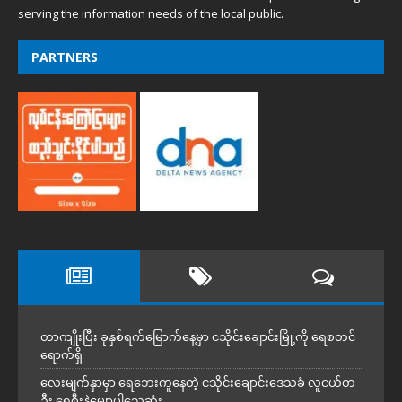
serving the information needs of the local public.
PARTNERS
တာကျိုးပြီး ခုနှစ်ရက်မြောက်နေ့မှာ ငသိုင်းချောင်းမြို့ကို ရေစတင်
ရောက်ရှိ
လေးမျက်နှာမှာ ရေဘေးကူနေတဲ့ ငသိုင်းချောင်းဒေသခံ လူငယ်တ
ဦး ရေစီးနဲ့မျောပါသေဆုံး