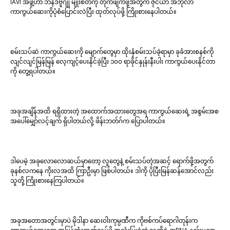
IAVI အဖွဲ့ဟာ ဘန်ဒီဗူဂျို မျိုးစိတ်ကို တိုက်ဖျက်ဖို့အတွက် ဇိုင်ယာ အီဘိုလာ
ကာကွယ်ဆေးကိုပုံစံပြောင်းလဲပြီး ထုတ်လုပ်ဖို့ ကြိုးစားနေပါတယ်။
စမ်းသပ်ဆဲ ကာကွယ်ဆေးကို မျောက်တွေမှာ ထိုးနှံစမ်းသပ်ခဲ့ရာမှာ ခုခံအားစနစ်ကို
လျင်လျင်မြန်မြန် လေ့ကျင့်ပေးနိုင်ခဲ့ပြီး ၁၀၀ ရာခိုင်နှုန်းနီးပါး ကာကွယ်ပေးနိုင်တာ
ကို တွေ့ရပါတယ်။
အခုအချိန်အထိ ရရှိထားတဲ့ အထောက်အထားတွေအရ ကာကွယ်ဆေးရဲ့ အစွမ်းအစ
အပေါ်မျှော်လင့်ချက် ရှိပါတယ်လို့ ဖိန်းဘတ်ဂ်က ပြောပါတယ်။
ဒါပေမဲ့ အခုလောလောဆယ်မှာတော့ လူတွေနဲ့ စမ်းသပ်တဲ့အဆင့် ရောက်ဖို့အတွက်
ခုနစ်လကနေ ကိုးလအထိ ကြာဦးမှာ ဖြစ်ပါတယ်။ ဒါကို ပိုပြီးမြန်ဆန်အောင်လည်း
သူတို့ ကြိုးစားနေကြပါတယ်။
အခုအတောအတွင်းမှာပဲ မိုဒါနာ ဆေးဝါးကုမ္ပဏီက ကိုဗစ်ကပ်ရောဂါတုန်းက