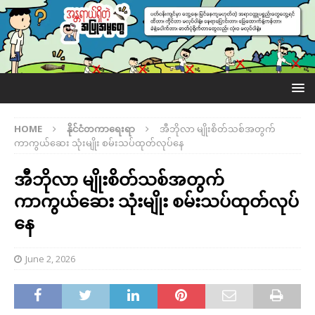
HOME
နိုင်ငံတကာရေးရာ
အီဘိုလာ မျိုးစိတ်သစ်အတွက်
ကာကွယ်ဆေး သုံးမျိုး စမ်းသပ်ထုတ်လုပ်နေ
အီဘိုလာ မျိုးစိတ်သစ်အတွက်
ကာကွယ်ဆေး သုံးမျိုး စမ်းသပ်ထုတ်လုပ်
နေ
June 2, 2026