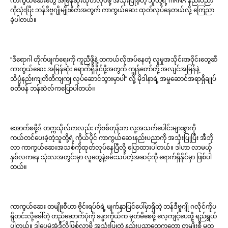
ကာကွယ်ဆေးတွေ အမြန်ဆုံးထုတ်လုပ်ဖို့ အသုံးပြုခဲ့တဲ့ သူတို့ရဲ့ mRNA နည်းပညာ
ကိုသုံးပြီး ဘန်ဒီဗူဂျိုမျိုးစိတ်အတွက် ကာကွယ်ဆေး ထုတ်လုပ်နေတယ်လို့ ကြေညာ
ခဲ့ပါတယ်။
“ဒီရောဂါ တိုက်ဖျက်ရေးကို ကူညီဖို့နဲ့ တကယ်လိုအပ်နေတဲ့ လူမှုအသိုင်းအဝိုင်းတွေဆီ
ကာကွယ်ဆေး အမြန်ဆုံး ရောက်ရှိနိုင်ဖို့အတွက် ကျွန်တော်တို့ အလျင်အမြန်နဲ့
သိပ္ပံနည်းကျတိတိကျကျ လုပ်ဆောင်သွားမှာပါ” လို့ မိုဒါနာရဲ့ အမှုဆောင်အရာရှိချုပ်
စတီဖန် ဘန်ဆဲလ်ကပြောပါတယ်။
အောက်စဖို့ဒ် တက္ကသိုလ်ကလည်း ကိုဗစ်တုန်းက လူ့အသက်ပေါင်းများစွာကို
ကယ်တင်ပေးခဲ့တဲ့သူတို့ရဲ့ ကိုယ်ပိုင် ကာကွယ်ဆေးနည်းပညာကို အသုံးပြုပြီး အီဘို
လာ ကာကွယ်ဆေးအသစ်ကိုထုတ်လုပ်နေပြီလို့ ပြောထားပါတယ်။ ဒါဟာ လာမယ့်
နှစ်လကနေ သုံးလအတွင်းမှာ လူတွေနဲ့စမ်းသပ်တဲ့အဆင့်ကို ရောက်ရှိနိုင်မှာ ဖြစ်ပါ
တယ်။
ကာကွယ်ဆေး တမျိုးစီဟာ ဗိုင်းရပ်စ်ရဲ့ မျက်နှာပြင်ပေါ်မှာရှိတဲ့ ဘန်ဒီဗူဂျို ဂလိုင်ကိုပ
ရိုတင်းလို့ခေါ်တဲ့ တည်ဆောက်ပုံကို ခန္ဓာကိုယ်က မှတ်မိစေဖို့ လေ့ကျင့်ပေးဖို့ ရည်ရွယ်
ပါတယ်။ ဒါပေမဲ့အဲဒီလိုဖြစ်လာဖို့ အသုံးပြုတဲ့ နည်းပညာတွေကတော့ တမျိုးစီ မတူ