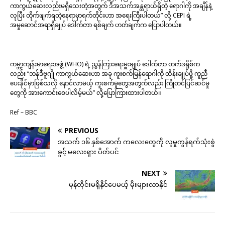
ကာကွယ်ဆေးလည်းမရှိသေးတဲ့အတွက် ဒီအသက်အန္တရာယ်ရှိတဲ့ ရောဂါကို အချိန်နဲ့
လုပြီး တိုက်ဖျက်ရတဲ့နေရာမှာရက်တိုင်းဟာ အရေးကြီးပါတယ်” လို့ CEPI ရဲ့
အမှုဆောင်အရာရှိချုပ် ဒေါက်တာ ရစ်ချက် ဟတ်ချက်က ပြောပါတယ်။
ကမ္ဘာ့ကျန်းမာရေးအဖွဲ့ (WHO) ရဲ့ ညွှန်ကြားရေးမှူးချုပ် ဒေါက်တာ တက်ဒရိုစ်က
လည်း “ဘန်ဒီဗူဂျို ကာကွယ်ဆေးဟာ အခု ကူးစက်မြန်ရောဂါကို ထိန်းချုပ်ဖို့ ကူညီ
ပေးနိုင်မှာဖြစ်သလို နောင်လာမယ့် ကူးစက်မှုတွေအတွက်လည်း ကြိုတင်ပြင်ဆင်မှု
တွေကို အားကောင်းစေပါလိမ့်မယ်” လို့ပြောကြားထားပါတယ်။
Ref – BBC
PREVIOUS
အသက် ၁၆ နှစ်အောက် ကလေးတွေကို လူမှုကွန်ရက်သုံးစွဲ
ခွင့် မလေးရှား ပိတ်ပင်
NEXT
မုန်တိုင်းမရှိနိုင်ပေမယ့် မိုးများလာနိုင်