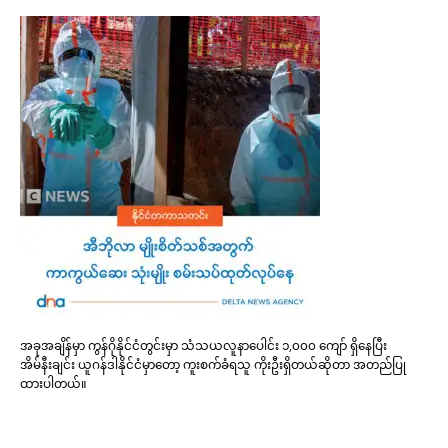
အခုအချိန်မှာ ကွန်ဂိုနိုင်ငံတွင်းမှာ သံသယလူနာပေါင်း ၁,၀၀၀ ကျော် ရှိနေပြီး
အိမ်နီးချင်း ယူဂန်ဒါနိုင်ငံမှာတော့ ကူးစက်ခံရသူ ကိုးဦးရှိတယ်ဆိုတာ အတည်ပြု
ထားပါတယ်။