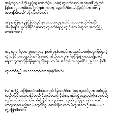
အဖွဲ့တခုချင်းစီကို ရန်ပုံငွေ ထောက်ပံ့ပေးနေတဲ့ ကူးစက်ရောဂါ အရေးပေါ် ကြိုတင်
ပြင်ဆင်မှုမဟာမိတ်အဖွဲ့ (Cepi) ကတော့ “နေ့ရက်တိုင်း၊ အချိန်တိုင်းဟာ အလွန်
အရေးကြီးတယ်” လို့ ပြောပါတယ်။
အခုအချိန်မှာ ကွန်ဂိုနိုင်ငံတွင်းမှာ သံသယလူနာပေါင်း ၁,၀၀၀ ကျော် ရှိနေပြီး
အိမ်နီးချင်း ယူဂန်ဒါနိုင်ငံမှာတော့ ကူးစက်ခံရသူ ကိုးဦးရှိတယ်ဆိုတာ အတည်ပြု
ထားပါတယ်။
အခု ကူးစက်မှုဟာ ၂၀၁၄ ကနေ ၂၀၁၆ ခုနှစ်အတွင်း အနောက်အာဖရိကမှာ ဖြစ်ပွားခဲ့
တဲ့ သမိုင်းတလျှောက် အကြီးမားဆုံး အီဘိုလာ ကူးစက်မှုကြီးရဲ့ ပမာဏမျိုးအထိ
ရောက်သွားမှာကိုစိုးရိမ်မှုတွေ တိုးနေပါတယ်။ အဲဒီတုန်းက လူပေါင်း ၂၉,၀၀၀ နီးပါး
ကူးစက်ခံရပြီး ၁၁,၀၀၀ကျော် သေဆုံးခဲ့ပါတယ်။
IAVI အဖွဲ့ရဲ့ အကြီးအကဲ ဒေါက်တာ မာ့ခ် ဖိန်းဘတ်ဂ်က “အခု ကူးစက်မှုဟာ အဲဒီတုန်း
ကလိုပဲပြင်းထန်လာနိုင်သလို ဒီထက်တောင် ပိုဆိုးသွားနိုင်တဲ့ အန္တရာယ်ရှိနေတယ်လို့
ကျွန်တော် ထင်ပါတယ်။ ဒါကြောင့် ကာကွယ်ဆေး ထုတ်လုပ်ဖို့နဲ့ တခြား တားဆီး
ကာကွယ်ရေး နည်းလမ်းတွေကိုလုပ်ဆောင်ဖို့က တကယ့်ကို အဓိက ဦးစားပေးပါပဲ”
လို့ ပြောပါတယ်။