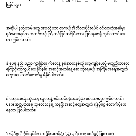
ကြပါဘူး။
အဆိုပါ နည်းလမ်းတွေ အားလုံးဟာ တကယ့်အီဘိုလာဗိုင်းရပ်စ် ဝင်လာတဲ့အခါမှာ
ခုခံအားစနစ်က အဆင်သင့် ကြိုတင်ပြင်ဆင်ပြီးသား ဖြစ်နေစေဖို့ လုပ်ဆောင်ပေး
တာ ဖြစ်ပါတယ်။
ဒါပေမဲ့ နည်းပညာ ကွာခြားချက်တွေနဲ့ ခုခံအားစနစ်ကို လေ့ကျင့်ပေးပုံ မတူညီတာတွေ
ကြောင့်ကာကွယ်ပေးနိုင်စွမ်း အဆင့်အတန်းနဲ့ ဆေးထိုးရမယ့် အကြိမ်အရေအတွက်
တွေအပေါ်သက်ရောက်မှု ရှိနိုင်ပါတယ်။
ဒါတွေအားလုံးကိုတော့ လူတွေနဲ့ စမ်းသပ်တဲ့အဆင့်မှာ စစ်ဆေးရမှာ ဖြစ်ပါတယ်။
Cepi အဖွဲ့ဟာအခု သုတေသနရဲ့ ကနဦးအဆင့်တွေအတွက် ရန်ပုံငွေ ထောက်ပံ့ပေး
နေတာ ဖြစ်ပါတယ်။
“ဘန်ဒီဗူဂျို ဗိုင်းရပ်စ်က အရှိန်အဟုန်နဲ့ ပျံ့နှံ့နေပြီး တရားဝင်ခွင့်ပြုထားတဲ့