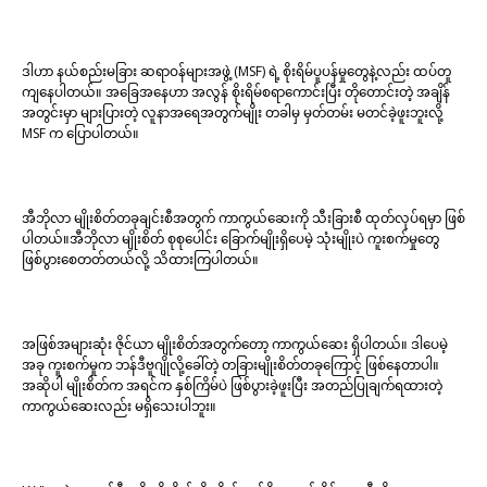
ဒါဟာ နယ်စည်းမခြား ဆရာဝန်များအဖွဲ့ (MSF) ရဲ့ စိုးရိမ်ပူပန်မှုတွေနဲ့လည်း ထပ်တူ
ကျနေပါတယ်။ အခြေအနေဟာ အလွန် စိုးရိမ်စရာကောင်းပြီး တိုတောင်းတဲ့ အချိန်
အတွင်းမှာ များပြားတဲ့ လူနာအရေအတွက်မျိုး တခါမှ မှတ်တမ်း မတင်ခဲ့ဖူးဘူးလို့
MSF က ပြောပါတယ်။
အီဘိုလာ မျိုးစိတ်တခုချင်းစီအတွက် ကာကွယ်ဆေးကို သီးခြားစီ ထုတ်လုပ်ရမှာ ဖြစ်
ပါတယ်။အီဘိုလာ မျိုးစိတ် စုစုပေါင်း ခြောက်မျိုးရှိပေမဲ့ သုံးမျိုးပဲ ကူးစက်မှုတွေ
ဖြစ်ပွားစေတတ်တယ်လို့ သိထားကြပါတယ်။
အဖြစ်အများဆုံး ဇိုင်ယာ မျိုးစိတ်အတွက်တော့ ကာကွယ်ဆေး ရှိပါတယ်။ ဒါပေမဲ့
အခု ကူးစက်မှုက ဘန်ဒီဗူဂျိုလို့ခေါ်တဲ့ တခြားမျိုးစိတ်တခုကြောင့် ဖြစ်နေတာပါ။
အဆိုပါ မျိုးစိတ်က အရင်က နှစ်ကြိမ်ပဲ ဖြစ်ပွားခဲ့ဖူးပြီး အတည်ပြုချက်ရထားတဲ့
ကာကွယ်ဆေးလည်း မရှိသေးပါဘူး။