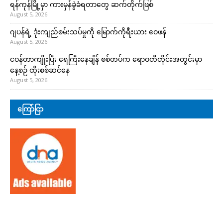
ရန်ကုန်မြို့မှာ ကားမှန်ခွဲခံရတာတွေ ဆက်တိုက်ဖြစ်
August 5, 2026
ဂျပန်ရဲ့ ဒုံးကျည်စမ်းသပ်မှုကို မြောက်ကိုရီးယား ဝေဖန်
August 5, 2026
ငဝန်တာကျိုးပြီး ရေကြီးနေချိန် စစ်တပ်က ဧရာဝတီတိုင်းအတွင်းမှာ
နေ့စဉ် ထိုးစစ်ဆင်နေ
August 5, 2026
ကြော်ငြာ