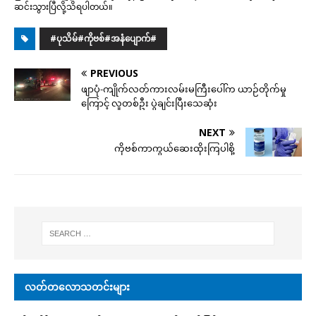
ဆင်းသွားပြီလို့သိရပါတယ်။
#ပုသိမ်#ကိုဗစ်#အနံပျောက်#
PREVIOUS
ဖျာပုံ-ကျိုက်လတ်ကားလမ်းမကြီးပေါ်က ယာဉ်တိုက်မှု
ကြောင့် လူတစ်ဦး ပွဲချင်းပြီးသေဆုံး
NEXT
ကိုဗစ်ကာကွယ်ဆေးထိုးကြပါစို့
လတ်တလောသတင်းများ