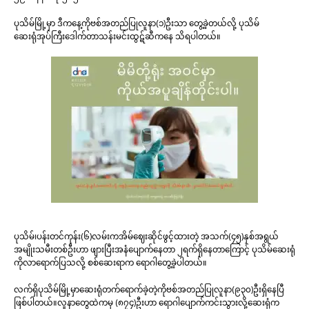
ပုသိမ်မြို့မှာ ဒီကနေ့ကိုဗစ်အတည်ပြုလူနာ(၁)ဦးသာ တွေ့ခဲ့တယ်လို့ ပုသိမ်
ဆေးရုံအုပ်ကြီးဒေါက်တာသန်းမင်းထွဋ်ဆီကနေ သိရပါတယ်။
ပုသိမ်၊ပန်းတင်ကုန်း(၆)လမ်းကအိမ်ဈေးဆိုင်ဖွင့်ထားတဲ့ အသက်(၄၅)နှစ်အရွယ်
အမျိုးသမီးတစ်ဦးဟာ ဖျားပြီးအနံပျောက်နေတာ ၂ရက်ရှိနေတာကြောင့် ပုသိမ်ဆေးရုံ
ကိုလာရောက်ပြသလို့ စစ်ဆေးရာက ရောဂါတွေ့ခဲ့ပါတယ်။
လက်ရှိပုသိမ်မြို့မှာဆေးရုံတက်ရောက်ခဲ့တဲ့ကိုဗစ်အတည်ပြုလူနာ(၉၃၀)ဦးရှိနေပြီ
ဖြစ်ပါတယ်။လူနာတွေထဲကမှ (၈၇၄)ဦးဟာ ရောဂါပျောက်ကင်းသွားလို့ဆေးရုံက