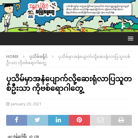
HOME
ပုသိမ်ခရိုင်
ပုသိမ်မှာအနံပျောက်လို့ဆေးရုံလာပြသူတစ်
ဦးသာ ကိုဗစ်ရောဂါတွေ့
ပုသိမ်မှာအနံပျောက်လို့ဆေးရုံလာပြသူတ
စ်ဦးသာ ကိုဗစ်ရောဂါတွေ့
January 29, 2021
၂၉၊ ဇန်နဝါရီ၊ ၂၀၂၁။