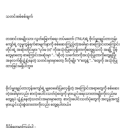
သတင်းစစ်စစ်ချက်
တအာင်းအမျိုးသား လွတ်မြောက်ရေး တပ်မတော် (TNLA)ရဲ့ ဗိုလ်မှူးချုပ်တာဘုန်း
ကျော်ရဲ့ လူမှုကွန်ရက်စာမျက်နှာကို စစ်ဆေးကြည့်တဲ့အခါမှာ စာကြောင်းတကြောင်း
တိုင်းရဲ့ အဆုံးတိုင်းမှား “ပုဒ်မ (။)” ကိုအသုံးပြုလေ့ရှိတာကိုတွေ့ရသလို အချို့ ပိုစ့်
တွေမှာတော့ စာကြောင်းအဆုံးမှာ “…”ဆိုတဲ့ သင်္ကေတကိုအသုံးပြုတာကိုတွေ့ရပြီး
အခုလက်ရှိပျံ့နှံ့နေတဲ့ သတင်းမှားမှာတော့ ဒီလိုမျိုး “။”တွေနဲ့ “…”တွေကို အသုံးပြု
ထားခြင်းမရှိပါဘူး။
ဗိုလ်မှူးချုပ်တာဘုန်းကျော်ရဲ့ မျှဝေဖော်ပြလေ့ရှိတဲ့ အကြောင်းအရာတွေကို စစ်ဆေး
တဲ့အခါမှာလည်း စာလုံးပေါင်းသတ်ပုံတွေကို မှားယွင်းရေးသားတာမျိုးကိုလည်းမ
တွေ့ရပဲ ပျံ့နှံ့နေတဲ့သတင်းအမှားမှာတော့ စာလုံးပေါင်းသတ်ပုံတွေကို အလွန်အကျွံ
မှားယွင်းသုံးစွဲထားတာကိုလည်း တွေ့ရပါတယ်။
ဒီပို့စ်တွေမှာကြည့်ပါ –