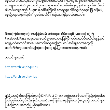
နေတယ် ဒါတော်လှန်ရေးကို သစ္စာဖောက်တာလား TNLAကို သစ္စာဖောက်တားလား
သေချာတော့မသဲကွဲသေးပါဘူး သေချာအောင်တော့စီစစ်နေတုန်းပဲ ကျောက်မဲ သီပေါ
ပါ ထပ်မကျအောင် ဒီမန်းPDFခေါင်းကြီးကို သေချာစွာ ကိုင်သွယ်သင့်ပါပြီ ပေါ့ပေါ့
နေလို့မရတော့ကြောင်း” (မူရင်းအတိုင်း) ရေးသားဖြန့်ဝေထားတာပါ။
ဒီအကြောင်းအရာကို “ရှမ်းပြည်နယ် ဖက်ဒရယ် ဒီမိုကရေစီ သတင်းစုံ​”ဆိုတဲ့
Facebook Page တခုကနေ စတင်မျှဝေလာတာဖြစ်ပြီး စစ်ကောင်စီလော်ဘီချန်နယ်
တွေနဲ့ စစ်ကောင်စီအားပေးထောက်ခံသူတွေကြား ထပ်ဆင့်မျှဝေတာတွေကို
ဆက်တိုက်လုပ်ဆောင်နေကြတာကြောင့် ပျံ့နှံ့မှုအားကောင်းနေတာပါ။
သတင်းမှားလင့်
https://archive.ph/jLNoR
https://archive.ph/yrigs
ပျံ့နှံ့လာတဲ့ ဒီအကြောင်းရာကို DNA Fact Check အဖွဲ့ကနေစစ်ဆေးကြည့်တဲ့အခါမှာ
ဖြတ်ညှပ်ကပ်လုပ်ကြံဖန်တီးထားတဲ့ အကြောင်းအရာဖြစ်တာကိုတွေ့ရပြီး သတင်းမှား
ဖြစ်ကြောင်း အတည်ပြုနိုင်ခဲ့ပါတယ်။