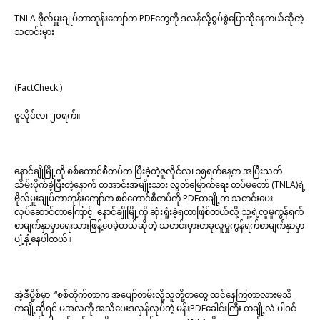
TNLA ဗိုလ်မှူးချုပ်တာဘုန်းကျော်က PDFတွေကို ဒလန်လို့စွပ်စွဲပြောဆိုနေတယ်ဆိုတဲ့
သတင်းမှား
(FactCheck )
ဇူလိုင်လ၊ ၂၀ရက်။
နောင်ချိုမြို့ကို စစ်ကောင်စီတပ်က ပြီးခဲ့တဲ့ဇူလိုင်လ၊ ၁၅ရက်နေ့က အပြီးသတ်
သိမ်းပိုက်ခဲ့ပြီးတဲ့နောက် တအာင်းအမျိုးသား လွတ်မြောက်ရေး တပ်မတော် (TNLA)ရဲ့
ဗိုလ်မှူးချုပ်တာဘုန်းကျော်က စစ်ကောင်စီတပ်ကို PDFတချို့က သတင်းပေး
လုပ်ဆောင်တာကြောင့် နောင်ချိုမြို့ကို ဆုံးရှုံးခဲ့ရတာဖြစ်တယ်လို့ သူ့ရဲ့လူမှုကွန်ရက်
စာမျက်နှာမှာရေးသားဖြန့်ဝေခဲ့တယ်ဆိုတဲ့ သတင်းမှားတခုလူမှုကွန်ရက်စာမျက်နှာမှာ
ပျံ့နှံ့နေပါတယ်။
အဲ့ဒီပို့စ်မှာ “စစ်တိုက်တာက အပျော်တမ်းလို့သူတို့တတွေ ထင်နေကြတာလားမသိ
တချို့ဆိုရင် မအလကို အသိပေးဒလှန်လုပ်တဲ့ မန်းPDFခေါင်းကြီး တချို့လဲ ပါဝင်