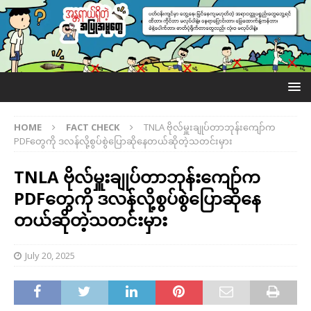
HOME
FACT CHECK
TNLA ဗိုလ်မှူးချုပ်တာဘုန်းကျော်က
PDFတွေကို ဒလန်လို့စွပ်စွဲပြောဆိုနေတယ်ဆိုတဲ့သတင်းမှား
TNLA ဗိုလ်မှူးချုပ်တာဘုန်းကျော်က
PDFတွေကို ဒလန်လို့စွပ်စွဲပြောဆိုနေ
တယ်ဆိုတဲ့သတင်းမှား
July 20, 2025