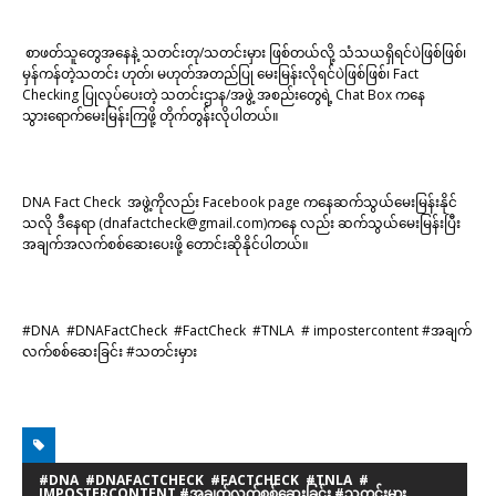
စာဖတ်သူတွေအနေနဲ့ သတင်းတု/သတင်းမှား ဖြစ်တယ်လို့ သံသယရှိရင်ပဲဖြစ်ဖြစ်၊
မှန်ကန်တဲ့သတင်း ဟုတ်၊ မဟုတ်အတည်ပြု မေးမြန်းလိုရင်ပဲဖြစ်ဖြစ်၊ Fact
Checking ပြုလုပ်ပေးတဲ့ သတင်းဌာန/အဖွဲ့ အစည်းတွေရဲ့ Chat Box ကနေ
သွားရောက်မေးမြန်းကြဖို့ တိုက်တွန်းလိုပါတယ်။
DNA Fact Check အဖွဲ့ကိုလည်း Facebook page ကနေဆက်သွယ်မေးမြန်းနိုင်
သလို ဒီနေရာ (dnafactcheck@gmail.com)ကနေ လည်း ဆက်သွယ်မေးမြန်းပြီး
အချက်အလက်စစ်ဆေးပေးဖို့ တောင်းဆိုနိုင်ပါတယ်။
#DNA #DNAFactCheck #FactCheck #TNLA # impostercontent #အချက်
လက်စစ်ဆေးခြင်း #သတင်းမှား
#DNA #DNAFACTCHECK #FACTCHECK #TNLA #
IMPOSTERCONTENT #အချက်လက်စစ်ဆေးခြင်း #သတင်းမှား