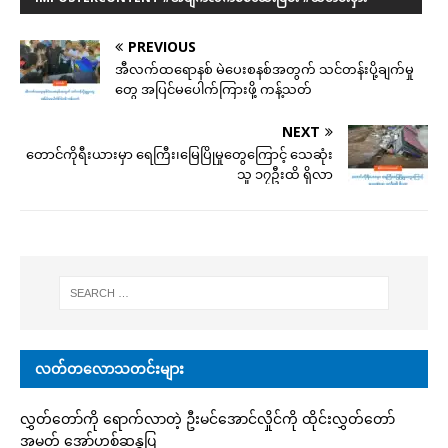
PREVIOUS
အီလက်ထရောနစ် မဲပေးစနစ်အတွက် သင်တန်းပို့ချက်မှု
တွေ အပြင်မပေါက်ကြားဖို့ ကန့်သတ်
NEXT
တောင်ကိုရီးယားမှာ ရေကြီး၊မြေပြိုမှုတွေကြောင့် သေဆုံး
သူ ၁၇ဦးထိ ရှိလာ
လတ်တလောသတင်းများ
လွှတ်တော်ကို ရောက်လာတဲ့ ဦးမင်အောင်လှိုင်ကို ထိုင်းလွှတ်တော်
အမတ် အော်ဟစ်ဆန္ဒပြ