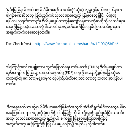
“ရှမ်းပြည်နယ် ဖက်ဒရယ် ဒီမိုကရေစီ သတင်းစုံ” ဆိုတဲ့ လူမှုကွန်ရက်စာမျက်နှာက
မကြာခဏဆိုသလို ဖြတ်ညှပ်ကပ်သတင်းမှားတွေကို ဖြန့်ဝေလေ့ရှိပြီး ပြီးခဲ့တဲ့
ဧပြီလ၊ ၁၁ရက်ကလည်း ဗိုလ်မှူးချုပ်တာဘုန်းကျော်ရေးထားတဲ့စာဆိုတဲ့ သတင်းမှား
တခုကိုဖြန့်ဝေခဲ့သေးသလို ဒီသတင်းမှားနဲ့ ပတ်သက်ပြီး ရွှေဖီမြေသတင်းဌာနက
အချက်လက်စစ်ဆေးခဲ့တာပါ။
FactCheck Post –
https://www.facebook.com/share/p/1CJ9RQ5bBn/
ဒါကြောင့်အာင်းအမျိုးသား လွတ်မြောက်ရေး တပ်မတော် (TNLA) ဗိုလ်မှူးချုပ်တာ
ဘုန်းကျော်က ပြည်သူ့ကာကွယ်ရေတပ်ဖွဲ့ (PDF) တွေကို ဒလန်လို့စွပ်စွဲပြောဆိုနေ
တယ်ဆိုတဲ့ ရေးသားဖြန့်ဝေမှုက လုပ်ကြံဖန်တီးရေးသားထားတဲ့ သတင်းမှားဖြစ်ပါ
တယ်။
ဒီကနေ့ခေတ်ဟာ ဆိုရှယ်မီဒီယာခေတ်ဖြစ်တဲ့အတွက် အဲဒီဆိုရှယ်မီဒီယာတွေပေါ်မှာ
အကြောင်းအရာ တခုခုကို ပုံဖျက်ဖို့၊ ဝါဒဖြန့်ဖို့၊ ကိုယ်ကျိုးရှာဖို့ ရည်ရွယ်ပြီး သတင်း
အတု၊ သတင်းအမှားတွေကို ရည်ရွယ် ချက်ရှိရှိ ဖြန့်ဝေနေကြတာကြောင့်
အလွယ်တကူ မယုံကြည်ဖို့၊ ပြန်ပြီး မမျှဝေကြဖို့ အကြံပြုလိုပါတယ်။