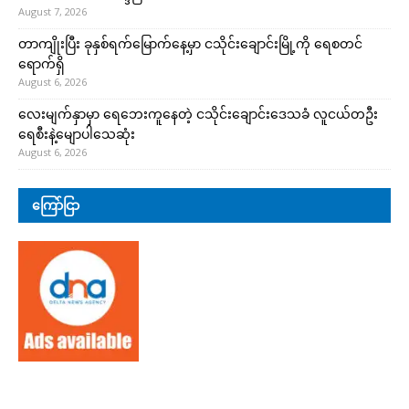
August 7, 2026
တာကျိုးပြီး ခုနှစ်ရက်မြောက်နေ့မှာ ငသိုင်းချောင်းမြို့ကို ရေစတင်
ရောက်ရှိ
August 6, 2026
လေးမျက်နှာမှာ ရေဘေးကူနေတဲ့ ငသိုင်းချောင်းဒေသခံ လူငယ်တဦး
ရေစီးနဲ့မျောပါသေဆုံး
August 6, 2026
ကြော်ငြာ