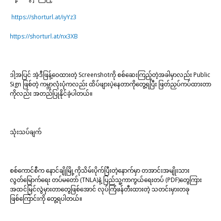
https://shorturl.at/iyYz3
https://shorturl.at/nx3XB
ဒါ့အပြင် အဲ့ဒီဖြန့်ဝေထားတဲ့ Screenshotကို စစ်ဆေးကြည့်တဲ့အခါမှာလည်း Public
Sign ဖြစ်တဲ့ ကမ္ဘာလုံးပုံကလည်း ထိပ်ဖျားပဲ့နေတာကိုတွေ့ရပြီး ဖြတ်ညှပ်ကပ်ထားတာ
ကိုလည်း အတည်ပြုနိုင်ခဲ့ပါတယ်။
သုံးသပ်ချက်
စစ်ကောင်စီက နောင်ချိုမြို့ကိုသိမ်းပိုက်ပြီးတဲ့နောက်မှာ တအာင်းအမျိုးသား
လွတ်မြောက်ရေး တပ်မတော် (TNLA)နဲ့ ပြည်သူ့ကာကွယ်ရေးတပ် (PDF)တွေကြား
အထင်မြင်လွဲမှားတာတွေဖြစ်အောင် လုပ်ကြံဖန်တီးထားတဲ့ သတင်းမှားတခု
ဖြစ်ကြောင်းကို တွေ့ရပါတယ်။