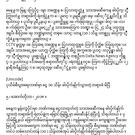
မေန႔က မြန္းလြဲပိုင္းမွာ ဘဏ္ကေန ေငြလာထုတ္တဲ႔ သားအဖဆီကေန ခါးပိုက္ႏွိဳ
က္သြားတဲ႔ တရားခံကို ရဲတပ္ဖြဲ႔က ေျမာင္းျမျမိဳ႕မွာ ဖမ္းဆီးႏုိင္ခဲ႔ျပီလို႔ သိ
ရပါတယ္ ။ ပုသိမ္ျမိဳ႕နယ္ ေျခာက္အိမ္တန္းေက်းရြာအုပ္စု ၊ က်န္ေခ်ာင္းေလး
ေက်းရြာက ဦးေအးျမင့္တုိ႔ သားအဖေတြက ဘဏ္မွာ ေငြ ၂၄ သိန္းထုတ္ယူ
အျပီး စီးပြားေရး ဘဏ္ထဲမွာတင္ပဲ တစ္ေသာင္းတန္ (၁၀ ) သိန္းတစ္အုပ္ ခါးပိုက္ႏွဳိ
က္ခံခဲ႔ၾကရတာ ျဖစ္ပါတယ္ ။
CCTV မွတ္တမ္းေတြအရ ဘဏ္ကေန ေငြလာထုတ္သူေတြကို ပိုက္ဆံေတြထုတ္ေပး
အျပီး သားအဖႏွစ္ေယာက္က ပိုက္ဆံေတြကို အိပ္ထဲ အကူးအေျပာင္းလုပ္ခ်ိန္မွာ ခါးပို
က္ႏွဳိက္ခံရတယ္ ျဖစ္တယ္လို႔ C ဘဏ္တာဝန္ရွိသူ တစ္ဦးက Delta News Agency ကိုရွ
င္းျပပါတယ္ ။ဒီအမႈကို ဧရာဝတီတုိင္းရဲတပ္ဖြဲ႔ဝင္ေတြက တိုင္ခ်က္ဖြင့္အျပီး ၁၂
နာရီအခ်ိန္အတြင္း ေဖၚထုတ္ဖမ္းဆီးႏုိင္ခဲ႔တာ ျဖစ္ပါတယ္ ။
[Unicode]
ပုသိမ်စီးပွားရေးဘဏ်မှာ ငွေ ၁၀ သိန်း ခါးပိုက်နှိုက်သွားတဲ့ တရားခံ မိပြီ
၅ ၊ အောက်တိုဘာ ၊ ၂၀၁၈ ။
မနေ့က မွန်းလွဲပိုင်းမှာ ဘဏ်ကနေ ငွေလာထုတ်တဲ့ သားအဖဆီကနေ ခါးပိုက်နှိုက်
သွားတဲ့ တရားခံကို ရဲတပ်ဖွဲ့က မြောင်းမြမြို့မှာ ဖမ်းဆီးနိုင်ခဲ့ပြီလို့ သိရပါတယ် ။ ပု
သိမ်မြို့နယ် ခြောက်အိမ်တန်းကျေးရွာအုပ်စု ၊ ကျန်ချောင်းလေး ကျေးရွာက ဦးအေး
မြင့်တို့ သားအဖတွေက ဘဏ်မှာ ငွေ ၂၄ သိန်းထုတ်ယူအပြီး စီးပွားရေး ဘဏ်ထဲမှာ
တင်ပဲ တစ်သောင်းတန် (၁၀ ) သိန်းတစ်အုပ် ခါးပိုက်နှိုက်ခံခဲ့ကြရတာ ဖြစ်ပါတယ် ။