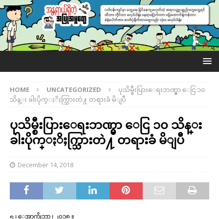
HOME
UNCATEGORIZED
ပုသိမ္စီးပြားေရးဘဏ္မွာ ေငြ ၁၀
သိန္း ခါးပိုက္ႏိႈက္သြားတဲ႔ တရားခံ မိျပီ
ပုသိမ္စီးပြားေရးဘဏ္မွာ ေငြ ၁၀ သိန္း
ခါးပိုက္ႏိႈက္သြားတဲ႔ တရားခံ မိျပီ
December 14, 2018
၅ ၊ ေအာက္တိုဘာ ၊ ၂၀၁၈ ။