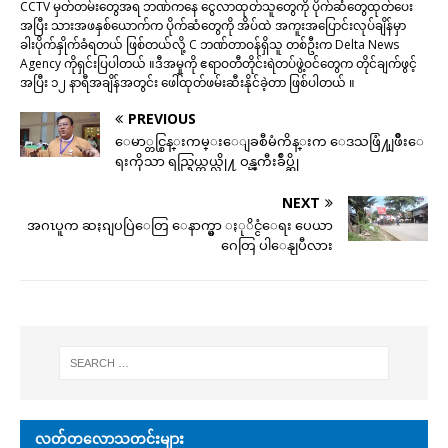
CCTV မှတ်တမ်းတွေအရ ဘဏ်ကနေ ငွေလာထုတ်သူတွေကို ပိုက်ဆံတွေထုတ်ပေး
အပြီး သားအဖနှစ်ယောက်က ပိုက်ဆံတွေကို အိပ်ထဲ အကူးအပြောင်းလုပ်ချိန်မှာ
ခါးပိုက်နှိုက်ခံရတယ် ဖြစ်တယ်လို့ C ဘဏ်တာဝန်ရှိသူ တစ်ဦးက Delta News
Agency ကိုရှင်းပြပါတယ် ။ဒီအမှုကို ဧရာဝတီတိုင်းရဲတပ်ဖွဲ့ဝင်တွေက တိုင်ချက်ဖွင့်
အပြီး ၁၂ နာရီအချိန်အတွင်း ဖေါ်ထုတ်ဖမ်းဆီးနိုင်ခဲ့တာ ဖြစ်ပါတယ် ။
PREVIOUS
ေမာ္တင္စြန္းကမ္းေျခစီမံကိန္းက ေဒသဖြံ႔ျဖိဳးေ
ရးကိုသာ ရည္ရြယ္တယ္လို႔ ဝန္ၾကီးခ်ဳပ္ဆို
NEXT
အဂၤပူက ဆႏၵျပပြဲေတြ ေနာက္မွာ ႏုိင္ငံေရး ပေယာ
ဂေတြ ပါေနျပီလား
လတ်တလောသတင်းများ