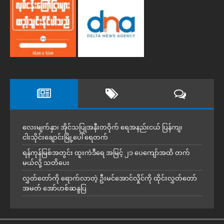
လေးမျက်နှာ၊ အိုင်သပြုအနီးတဝိုက် ရေအနည်းငယ် ပြန်ကျ၊
ငါးသိုင်းချောင်းမြို့ပေါ် ရေတက်
ရန်ကုန်မြစ်အတွင်း ထူးကဲဒီရေ အ​မြင့် ၂၁ ပေကျော်အထိ တက်
မယ်လို့ သတိပေး
လွှတ်တော်ကို ရောက်လာတဲ့ ဦးမင်အောင်လှိုင်ကို ထိုင်းလွှတ်တော်
အမတ် အော်ဟစ်ဆန္ဒပြ