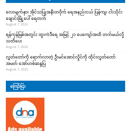
လေးမျက်နှာ၊ အိုင်သပြုအနီးတဝိုက် ရေအနည်းငယ် ပြန်ကျ၊ ငါးသိုင်း
ချောင်းမြို့ပေါ် ရေတက်
August 7, 2026
ရန်ကုန်မြစ်အတွင်း ထူးကဲဒီရေ အ​မြင့် ၂၁ ပေကျော်အထိ တက်မယ်လို့
သတိပေး
August 7, 2026
လွှတ်တော်ကို ရောက်လာတဲ့ ဦးမင်အောင်လှိုင်ကို ထိုင်းလွှတ်တော်
အမတ် အော်ဟစ်ဆန္ဒပြ
August 7, 2026
ကြော်ငြာ