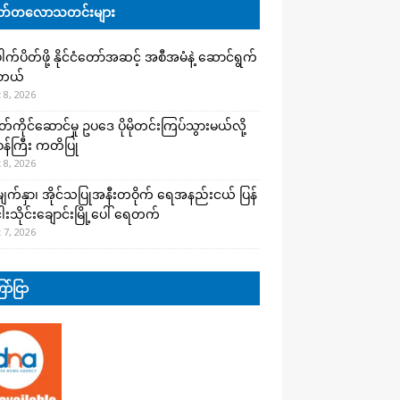
်တလောသတင်းများ
က်ပိတ်ဖို့ နိုင်ငံတော်အဆင့် အစီအမံနဲ့ ဆောင်ရွက်
ါတယ်
 8, 2026
ကိုင်ဆောင်မှု ဥပဒေ ပိုမိုတင်းကြပ်သွားမယ်လို့
းဝန်ကြီး ကတိပြု
 8, 2026
က်နှာ၊ အိုင်သပြုအနီးတဝိုက် ရေအနည်းငယ် ပြန်
ါးသိုင်းချောင်းမြို့ပေါ် ရေတက်
 7, 2026
ာ်ငြာ