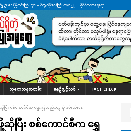
ု ဥပဒေ ပိုမိုတင်းကြပ်သွားမယ်လို့ ထိုင်းဝန်ကြီး ကတိပြု
နိုင်ငံတကာရေးရာ
်သပြုအနီးတဝိုက် ရေအနည်းငယ် ပြန်ကျ၊ ငါးသိုင်းချောင်းမြို့ပေါ် ရေတက်
်း ထူးကဲဒီရေ အ​မြင့် ၂၁ ပေကျော်အထိ တက်မယ်လို့ သတိပေး
ဒေသအလိုက်
က်လာတဲ့ ဦးမင်အောင်လှိုင်ကို ထိုင်းလွှတ်တော်အမတ် အော်ဟစ်ဆန္ဒပြ
နိုင်ငံတော်အဆင့် အစီအမံနဲ့ ဆောင်ရွက်နေပါတယ်
ဆောင်းပါး
သုတေသနစာတမ်း
နွေဦးပွင့်သစ်
FACT CHECK
်ဖို့ဆိုပြီး စစ်ကောင်စီက ရွှေကုန်သည်တွေကို ဖမ်းဆီးနေ
ဖို့ဆိုပြီး စစ်ကောင်စီက ရွှေ