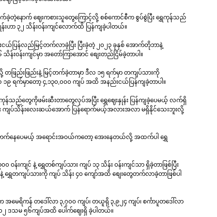
်မြင့်တက်ခဲ့တဲ့နောက် ဈေးကစားသူတွေကြောင့်လို့ စစ်ကောင်စီက စွပ်စွဲပြီး ရွှေကုန်သည်
းနှုန်းဟာ ၃၂ သိန်းဝန်းကျင်လောက်ထိ ပြန်ကျခဲ့ပါတယ်။
်ပြန်လည်မြင့်တက်လာခဲ့ပြီး ပြီးခဲ့တဲ့ ၂၀၂၃ ခုနှစ် အောက်တိုဘာနဲ့
 သိန်းဝန်းကျင်မှာ အတော်ကြာအောင် စျေးတည်ငြိမ်ခဲ့တာပါ။
လို့ တဖြည်းဖြည်းနဲ့ မြင့်တက်ခဲ့တာမှာ ဒီလ ၁၅ ရက်မှာ တကျပ်သားကို
မတ်လ ၁၉ ရက်မှာတော့ ၄,၁၃၀,၀၀၀ ကျပ် အထိ အနည်းငယ်ပြန်ကျခဲ့တာပါ။
ေကုန်သည်တွေကိုဖမ်းဆီးတာတွေလုပ်အပြီး ရွှေဈေးနှုန်း ပြန်ကျခဲ့ပေမယ့် လက်ရှိ
ေဈေး ကျပ်သိန်းလေးဆယ်အောက် ပြန်ရောက်မယ့်အလားအလာ မရှိနိုင်သေးဘူးလို့
င့်တက်နေပေမယ့် အရောင်းအဝယ်ကတော့ အေးနေတယ်လို့ အထက်ပါ ရွှေ
န်းကျင် နဲ့ ရွှေတစ်ကျပ်သား ကျပ် ၁၃ သိန်း ဝန်းကျင်သာ ရှိခဲ့တာဖြစ်ပြီး
ဲ့ ရွှေတကျပ်သားကို ကျပ် သိန်း ၄၀ ကျော်အထိ စျေးတွေတက်လာခဲ့တာဖြစ်ပါ
့က အမေရိကန် တဒေါ်လာ ၃,၇၀၀ ကျပ်၊ တယူရို ၃,၉၂၄ ကျပ်၊ စင်္ကာပူတဒေါ်လာ
 ၁၀၂ ဒသမ ၅၆ကျပ်အထိ ပေါက်ဈေးရှိ ခဲ့ပါတယ်။