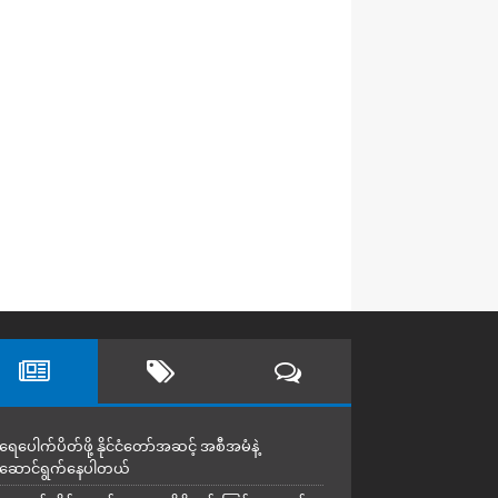
ရေပေါက်ပိတ်ဖို့ နိုင်ငံတော်အဆင့် အစီအမံနဲ့
ဆောင်ရွက်နေပါတယ်