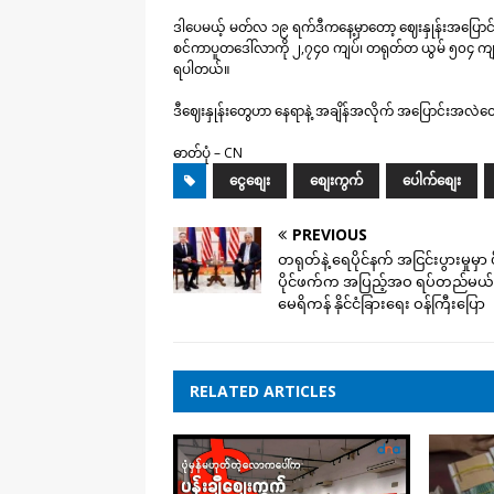
ဒါပေမယ့် မတ်လ ၁၉ ရက်ဒီကနေ့မှာတော့ ဈေးနှုန်းအပြောင်
စင်ကာပူတဒေါ်လာကို ၂,၇၄၀ ကျပ်၊ တရုတ်တ ယွမ် ၅၀၄ က
ရပါတယ်။
ဒီဈေးနှုန်းတွေဟာ နေရာနဲ့ အချိန်အလိုက် အပြောင်းအလဲတော
ဓာတ်ပုံ – CN
ငွေစျေး
စျေးကွက်
ပေါက်စျေး
PREVIOUS
တရုတ်နဲ့ ရေပိုင်နက် အငြင်းပွားမှုမှာ
ပိုင်ဖက်က အပြည့်အဝ ရပ်တည်မယ်လ
မေရိကန် နိုင်ငံခြားရေး ဝန်ကြီးပြော
RELATED ARTICLES