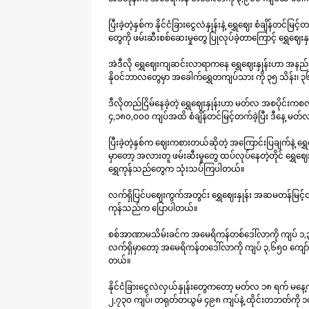
ပြီးခဲ့တဲ့နှစ်က နိုင်ငံခြားငွေလဲနှုန်းနဲ့ ရွှေဈေး စံချိန်တင
တွေကို ဖမ်းဆီးစစ်ဆေးမှုတွေ ပြုလုပ်ခဲ့တာကြောင့် ရွှေဈေ
အဲဒီလို ရွှေဈေးကျဆင်းလာရာကနေ ရွှေဈေးနှုန်းဟာ အနည်းငယ
နိုဝင်ဘာလတွေမှာ အခေါက်ရွှေတကျပ်သား ကို ၃၅ သိန်း၊ ၃၆
ဒီလိုတည်ငြိမ်နေခဲ့တဲ့ ရွှေဈေးနှုန်းဟာ မတ်လ အစပိုင်းကစ
၄,၁၈၀,၀၀၀ ကျပ်အထိ စံချိန်တင်မြင့်တက်ခဲ့ပြီး ဒီနေ့ 
ပြီးခဲ့တဲ့နှစ်က ဈေးကစားတယ်ဆိုတဲ့ အကြောင်းပြချက်နဲ့ ရွှ
မှာတော့ အလားတူ ဖမ်းဆီးမှုတွေ ထပ်လုပ်နေတဲ့တိုင် ရွှ
ရွှေကုန်သည်တွေက သုံးသပ်ကြပါတယ်။
လက်ရှိပြင်ပဈေးကွက်အတွင်း ရွှေဈေးနှုန်း အဆမတန်မြ
ကုန်သည်က ပြောပါတယ်။
စစ်အာဏာမသိမ်းခင်က ‌အမေရိကန်တစ်‌ဒေါ်လာကို ကျပ် ၁,၃၀၀ ဝ
လက်ရှိမှာတော့ အမေရိကန်တဒေါ်လာကို ကျပ် ၃,၆၅၀ ကျော်န
တယ်။
နိုင်ငံခြားငွေလဲလှယ်နှုန်းတွေကတော့ မတ်လ ၁၈ ရက် မနေ
၂,၇၃၀ ကျပ်၊ တရုတ်တယွမ် ၄၉၈ ကျပ်နဲ့ ထိုင်းတဘတ်ကို