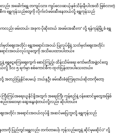
က်မှာလည်း အခေါက်ရွှေ တကျပ်သား ကျပ်လေးဆယ့်နှစ်သိန်းနီးပါးအထိ ဖြစ်လာတဲ့
ီက ရွှေကုန်သည်တွေကို လိုက်လံဖမ်းဆီးနေတယ်လို့ ရွှေကုန်သည်
ုန်းကလည်း ဖမ်းတယ်၊ အခုက ပိုဆိုးတယ် အဖမ်းအဆီးက” လို့ ရန်ကုန်မြို့ခံ ရွှေ
တ်မှတ်ဈေးအတိုင်း ရွှေအရောင်းအဝယ် ပြုလုပ်ဖို့နဲ့ သတ်မှတ်ဈေးအတိုင်း
 ရွှေအရောင်းအဝယ်လုပ်သူတွေကို အသိပေးထားပါတယ်။
ဲ့ ရွှေငွေကြေးဈေးကွက် စောင့်ကြည့်၊ ထိန်းသိမ်းရေး ကော်မတီအဖွဲ့ဝင်တွေ
ယူမယ်လို့ ဒီလ ၅ ရက်မှာ စစ်ကောင်စီက ထုတ်ပြန်ထားပါသေးတယ်။
်လို့ အတည်ပြုနိုင်ပေမယ့် ဘယ်နှဦး ဖမ်းဆီးခံခဲ့ကြရတယ်ဆိုတာကိုတော့
ု ကြီးကြပ်အရေးယူနိုင်ဖို့အတွက် အရေးကြီး ကုန်စည်နဲ့ ဝန်ဆောင်မှုတွေအဖြစ်
အစည်းအဝေးမှာ ဆွေးနွေးခဲ့တယ်လို့လည်း ဆိုပါတယ်။
ဈေးအတိုင်း အရောင်းအဝယ်လုပ်ဖို့ အဆင်မပြေဘူးလို့ ရွှေကုန်သည်
ကို ပြည်တွင်းရွှေလည်း တက်တာပေါ့၊ ကုန်သည်တွေနဲ့ ဆိုင်မှမဆိုင်ပဲ” လို့