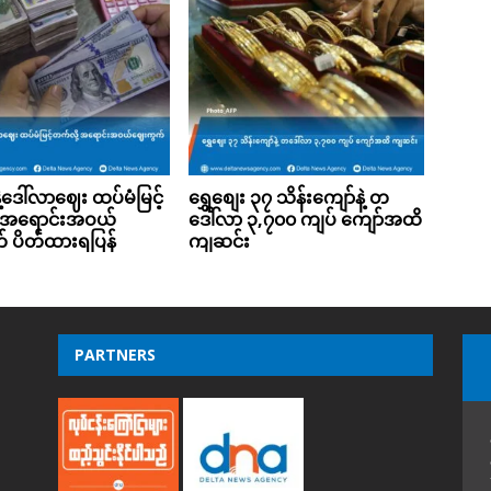
ဲ့ဒေါ်လာဈေး ထပ်မံမြင့်
ရွှေစျေး ၃၇ သိန်းကျော်နဲ့ တ
့ အရောင်းအဝယ်
ဒေါ်လာ ၃,၇၀၀ ကျပ် ကျော်အထိ
 ပိတ်ထားရပြန်
ကျဆင်း
PARTNERS