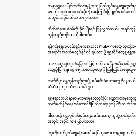
ကမ္ဘာ့ရွှေဈေးမြင့်တက်လာမှုနဲ့အတူ ပြည်တွင်းရွှေဈေးကွ
နောက် ဈေးကစားတယ်ဆိုတဲ့ အကြောင်းပြချက်နဲ့ စစ်ကောင်စ
အသိုင်းအဝိုင်းထံက သိရပါတယ်။
“ပိုက်ဆံပေး၊ ခံဝန်ထိုးခိုင်းပြီးရင် ပြန်လွှတ်တယ်။ အရင်တ
ကုန်သည်တဦးက ဆိုပါတယ်။
ရန်ကုန်ရွှေလုပ်ငန်းရှင်များအသင်း (YGEA)ကတော့ သူတို့သ
အရောင်းအဝယ်မလုပ်နိုင်ရင် ရပ်ထားဖို့ ရွှေဆိုင်တွေနဲ့
အလားတူရွှေဈေး စံချိန်တင်မြင့်တက်လာချိန် ဗဟိုဘဏ်ဥက္ကဌန
တွေ့ဆုံပြီး ရွှေ၊ ငွေ ဈေးကစားသူတွေကို ကြီးကြပ်အရေး
လက်ရှိမှာ ရွှေကုန်သည်တချို့ ဖမ်းဆီးခံရတာတွေ ရှိနေတယ
တိတိကျကျ မသိရသေးပါဘူး။
ရွှေရောင်းဝယ်ရာမှာ မသမာမှုတွေလုပ်ပြီး ဈေးကစားမှုတွေကိ
သတ်မှတ်နိုင်ရေး စစ်ကောင်စီပြည်ထဲရေးဒုဝန်ကြီးက အဲဒီ
ဒါပေမယ့် ရွှေလုပ်ငန်းရှင်တွေဘက်ကတော့ သူတို့သတ်မှတ်
အသိုင်းအဝိုင်းက ပြောပါတယ်။
“သူတို့သတ်မှတ်ဈေးနဲ့ အဆင်မပြေဘူးလေ၊ ကမ္ဘာ့ရွှေတက်နေတာ