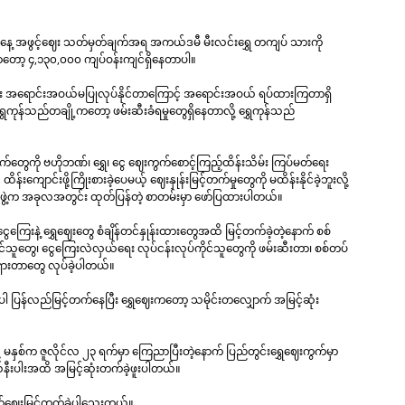
ဲ့ ဒီကနေ့ အဖွင့်ဈေး သတ်မှတ်ချက်အရ အကယ်ဒမီ မီးလင်းရွှေ တကျပ် သားကို
ာတော့ ၄,၁၃၀,၀၀၀ ကျပ်ဝန်းကျင်ရှိနေတာပါ။
ုင်း အရောင်းအဝယ်မပြုလုပ်နိုင်တာကြောင့် အရောင်းအဝယ် ရပ်ထားကြတာရှိ
ကုန်သည်တချို့ကတော့ ဖမ်းဆီးခံရမှုတွေရှိနေတာလို့ ရွှေကုန်သည်
်တွေကို ဗဟိုဘဏ်၊ ရွှေ၊ ငွေ ဈေးကွက်စောင့်ကြည့်ထိန်းသိမ်း ကြပ်မတ်ရေး
ကျောင်းဖို့ကြိုးစားခဲ့ပေမယ့် ဈေးနှုန်းမြင့်တက်မှုတွေကို မထိန်းနိုင်ခဲ့ဘူးလို့
ဲ့က အခုလအတွင်း ထုတ်ပြန်တဲ့ စာတမ်းမှာ ဖော်ပြထားပါတယ်။
ခြားငွေကြေးနဲ့ ရွှေဈေးတွေ စံချိန်တင်နှုန်းထားတွေအထိ မြင့်တက်ခဲ့တဲ့နောက် စစ်
ကိုင်သူတွေ၊ ငွေကြေးလဲလှယ်ရေး လုပ်ငန်းလုပ်ကိုင်သူတွေကို ဖမ်းဆီးတာ၊ စစ်တပ်
ရှားတာတွေ လုပ်ခဲ့ပါတယ်။
ွေပါ ပြန်လည်မြင့်တက်နေပြီး ရွှေဈေးကတော့ သမိုင်းတလျှောက် အမြင့်ဆုံး
မနှစ်က ဇူလိုင်လ ၂၃ ရက်မှာ ကြေညာပြီးတဲ့နောက် ပြည်တွင်းရွှေဈေးကွက်မှာ
ီးပါးအထိ အမြင့်ဆုံးတက်ခဲ့ဖူးပါတယ်။
က်ဈေးမြင့်တက်ခဲ့ပါသေးတယ်။