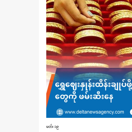
မတ်၊ ၁၉