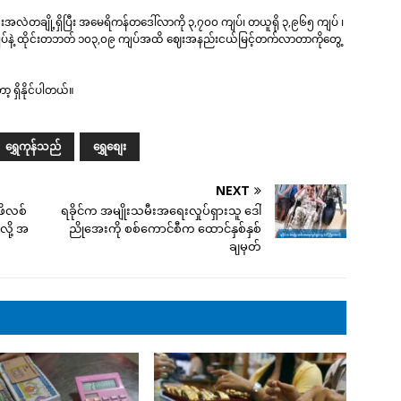
းအလဲတချို့ရှိပြီး အမေရိကန်တဒေါ်လာကို ၃,၇၀၀ ကျပ်၊ တယူရို ၃,၉၆၅ ကျပ် ၊
ျပ်နဲ့ ထိုင်းတဘတ် ၁၀၃,၀၉ ကျပ်အထိ ဈေးအနည်းငယ်မြင့်တက်လာတာကိုတွေ့
့ ရှိနိုင်ပါတယ်။
ရွှေကုန်သည်
ရွှေစျေး
NEXT
 ဖိလစ်
ရခိုင်က အမျိုးသမီးအရေးလှုပ်ရှားသူ ဒေါ်
ို့ အ
ညိုအေးကို စစ်ကောင်စီက ထောင်နှစ်နှစ်
ချမှတ်