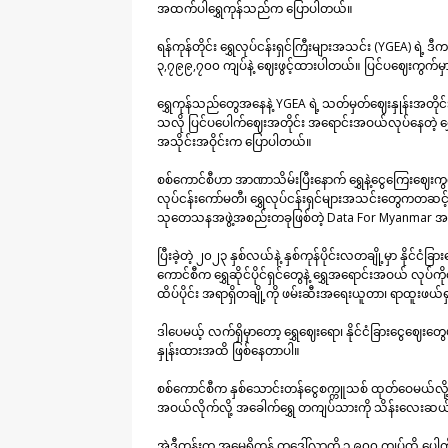
အထက်ပါရွှေကုန်သည်က ပြောပါတယ်။
ရန်ကုန်တိုင်း ရွှေလုပ်ငန်းရှင်ကြီးများအသင်း (YGEA) ရ
၃,၇၉၉,၇၀၀ ကျပ်နဲ့ ဈေးဖွင့်ထားပါတယ်။ ပြင်ပဈေးကွက်မှ
ရွှေကုန်သည်တွေအနေနဲ့ YGEA ရဲ့ သတ်မှတ်ဈေးနှုန်းအတိ
သလို ပြင်ပပေါက်ဈေးအတိုင်း အရောင်းအဝယ်လုပ်နေတဲ့ ရွှေ
အသိုင်းအဝိုင်းက ပြောပါတယ်။
စစ်ကောင်စီဟာ အာဏာသိမ်းပြီးနောက် ရွှေနဲ့ငွေကြေးဈေးကွက
လုပ်ငန်းကော်မတီ၊ ရွှေလုပ်ငန်းရှင်များအသင်းတွေကတဆင့် ထိန်း
သုတေသနအဖွဲ့အစည်းတခုဖြစ်တဲ့ Data For Myanmar အဖွ
ပြီးခဲ့တဲ့ ၂၀၂၃ နှစ်လယ်နဲ့ နှစ်ကုန်ပိုင်းလတချို့မှာ နိုင်ငံ
ကောင်စီက ရွှေဆိုင်ပိုင်ရှင်တွေနဲ့ ရွှေအရောင်းအဝယ် လုပ်
ထိပ်ပိုင်း အရာရှိတချို့ကို ဖမ်းဆီးအရေးယူတာ၊ ရာထူးဖယ်
ဒါပေမယ့် လက်ရှိမှာတော့ ရွှေဈေးရော၊ နိုင်ငံခြားငွေဈေးတ
နှုန်းထားအထိ ဖြစ်နေတာပါ။
စစ်ကောင်စီက နှစ်သောင်းတန်ငွေစက္ကူသစ် ထုတ်ဝေမယ်လို့ 
အဝယ်လိုက်လို့ အခေါက်ရွှေ တကျပ်သားကို သိန်းလေးဆယ်န
အဲဒီတုန်းက အမေရိကန် တဒေါ်လာကို ၃,၉၀၀ ကျပ်ထိ ပေါ