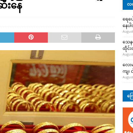
ဆီးနေ
လတ
ရေပေါ
နေပ
August
သေနတ်
ထိုင်
August
လေးမျ
ကျ၊ င
August
ကြေ