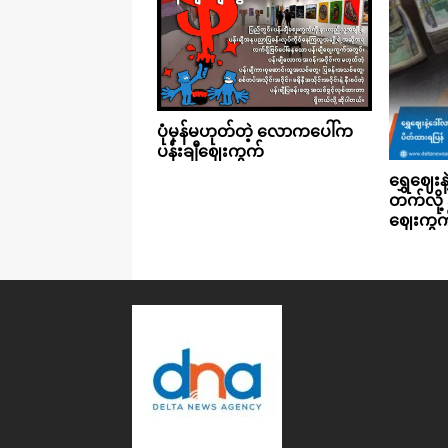
ပုံမှန်မဟုတ်တဲ့ လောကပေါ်က
ပန်းချီဈေးကွက်
ရွှေဈေးန
တက်လို
ဈေးကွက်