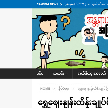
[ August 8, 2026 ]
သေနတ်ကိုင်ဆောင်မှ
BRAKING NEWS
[ August 7, 2026 ]
လေးမျက်နှာ၊ အိုင
ဒေသအလိုက် သတင်းကဏ္ဍ
[ August 7, 2026 ]
ရန်ကုန်မြစ်အတွင
သတင်းကဏ္ဍ
[ August 7, 2026 ]
လွှတ်တော်ကို ရော
UNCATEGORIZED
[ August 8, 2026 ]
ရေပေါက်ပိတ်ဖို့ 
ပင်မ
သတင်း
အယ်ဒီတာ့ အာဘော်
HOME
နိုင်ငံရေး
ရွှေဈေးနှုန်းထိန်းချုပ
ရွှေဈေးနှုန်းထိန်းချုပ်