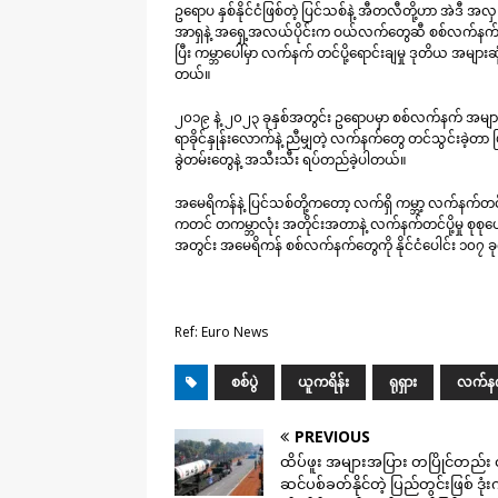
ဥရောပ နှစ်နိုင်ငံဖြစ်တဲ့ ပြင်သစ်နဲ့ အီတလီတို့ဟာ အဲဒီ အ
အာရှနဲ့ အရှေ့အလယ်ပိုင်းက ဝယ်လက်တွေဆီ စစ်လက်နက်တွေ ပိ
ပြီး ကမ္ဘာပေါ်မှာ လက်နက် တင်ပို့ရောင်းချမှု ဒုတိယ အမျ
တယ်။
၂၀၁၉ နဲ့ ၂၀၂၃ ခုနှစ်အတွင်း ဥရောပမှာ စစ်လက်နက် အများဆု
ရာခိုင်နှုန်းလောက်နဲ့ ညီမျှတဲ့ လက်နက်တွေ တင်သွင်းခဲ့တာ 
ခွဲတမ်းတွေနဲ့ အသီးသီး ရပ်တည်ခဲ့ပါတယ်။
အမေရိကန်နဲ့ ပြင်သစ်တို့ကတော့ လက်ရှိ ကမ္ဘာ့ လက်နက်တင်ပို့
ကတင် တကမ္ဘာလုံး အတိုင်းအတာနဲ့ လက်နက်တင်ပို့မှု စုစုပေါ
အတွင်း အမေရိကန် စစ်လက်နက်တွေကို နိုင်ငံပေါင်း ၁၀၇ 
Ref: Euro News
စစ်ပွဲ
ယူကရိန်း
ရုရှား
လက်န
PREVIOUS
ထိပ်ဖူး အများအပြား တပြိုင်တည်း
ဆင်ပစ်ခတ်နိုင်တဲ့ ပြည်တွင်းဖြစ် ဒုံ