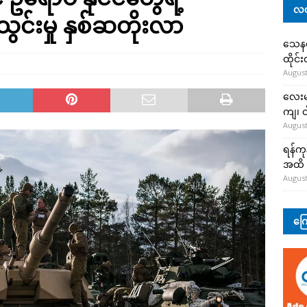
လတ
်းမှု နှစ်ဆတိုးလာ
သေနတ်
ထိုင်
August
လေးမျ
ကျ၊ င
August
ရန်ကု
အထိ 
August
ကြေ