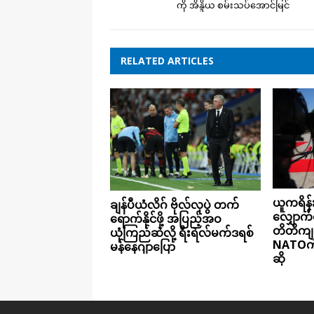
ကို အိန္ဒိယ စမ်းသပ်အောင်မြင်
RELATED ARTICLES
ယူကရိန်းရ
ချန်ပီယံလိဂ် ဗိုလ်လုပွဲ တက်
လျှောက်
ရောက်နိုင်ဖို့ အပြည့်အဝ
တိတိကျက
ယုံကြည်ဆဲလို့ ရီးရဲလ်မက်ဒရစ်
NATOကို
မန်နေဂျာပြော
ဆို