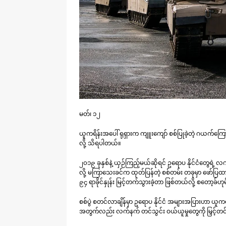
မတ်၊ ၁၂
ယူကရိန်းအပေါ် ရုရှားက ကျူးကျော် စစ်ပြုခဲ့တဲ့ ဂယက်ကြ
လို့ သိရပါတယ်။
၂၀၁၉ ခုနှစ်နဲ့ ယှဉ်ကြည့်မယ်ဆိုရင် ဥရောပ နိုင်ငံတွေရဲ့ 
လို့ မကြာသေးခင်က ထုတ်ပြန်တဲ့ စစ်တမ်း တခုမှာ ဖော်ပြ
၉၄ ရာခိုင်နှုန်း မြင့်တက်သွားခဲ့တာ ဖြစ်တယ်လို့ စတော့ခ
စစ်ပွဲ စတင်လာချိန်မှာ ဥရောပ နိုင်ငံ အများအပြားဟာ ယူကရိ
အတွက်လည်း လက်နက် တင်သွင်း ဝယ်ယူမှုတွေကို မြှင့်တင်