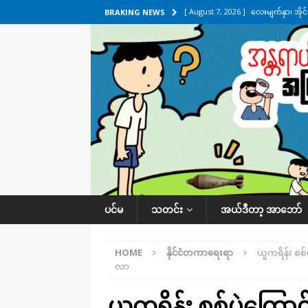
[ August 7, 2026 ]
လေးမျက်နှာ၊ အိုင
BRAKING NEWS
ဒေသအလိုက် သတင်းကဏ္ဍ
[ August 7, 2026 ]
ရန်ကုန်မြစ်အတွင
သတင်းကဏ္ဍ
[ August 7, 2026 ]
လွှတ်တော်ကို ရော
UNCATEGORIZED
[ August 6, 2026 ]
တာကျိုးပြီး ခုနှစ
ကဏ္ဍ
[ August 8, 2026 ]
သေနတ်ကိုင်ဆောင်မှ
ပင်မ
သတင်း
အယ်ဒီတာ့ အာဘော်
HOME
နိုင်ငံတကာရေးရာ
ယူကရိန်း စစ်
လာ
ယူကရိန်း စစ်ပွဲကြောင့