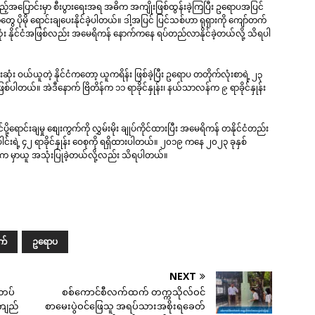
လှည့်အပြောင်းမှာ စီးပွားရေးအရ အဓိက အကျိုးဖြစ်ထွန်းခဲ့ကြပြီး ဥရောပအပြင်
ုမို ရောင်းချပေးနိုင်ခဲ့ပါတယ်။ ဒါ့အပြင် ပြင်သစ်ဟာ ရုရှားကို ကျော်တက်
ားဆုံး နိုင်ငံအဖြစ်လည်း အမေရိကန် နောက်ကနေ ရပ်တည်လာနိုင်ခဲ့တယ်လို့ သိရပါ
ံး ဝယ်ယူတဲ့ နိုင်ငံကတော့ ယူကရိန်း ဖြစ်ခဲ့ပြီး ဥရောပ တတိုက်လုံးစာရဲ့ ၂၃
ဖြစ်ပါတယ်။ အဲဒီနောက် ဗြိတိန်က ၁၁ ရာခိုင်နှုန်း၊ နယ်သာလန်က ၉ ရာခိုင်နှုန်း
ရောင်းချမှု စျေးကွက်ကို လွှမ်းမိုး ချုပ်ကိုင်ထားပြီး အမေရိကန် တနိုင်ငံတည်း
င်းရဲ့ ၄၂ ရာခိုင်နှုန်း ဝေစုကို ရရှိထားပါတယ်။ ၂၀၁၉ ကနေ ၂၀၂၃ ခုနှစ်
ခုက မှာယူ အသုံးပြုခဲ့တယ်လို့လည်း သိရပါတယ်။
က်
ဥရောပ
NEXT
 တပ်
စစ်ကောင်စီလက်ထက် တက္ကသိုလ်ဝင်
းကျည်
စာမေးပွဲဝင်ဖြေသူ အရပ်သားအစိုးရခေတ်