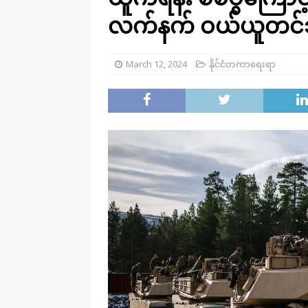
လက်နက် ဝယ်ယူတင်သွင
March 12, 2024
နိုင်ငံတကာရေးရာ