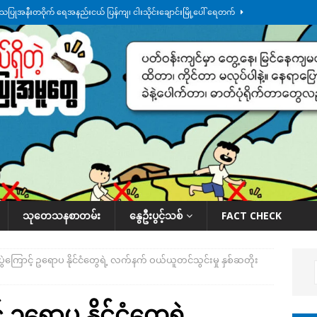
်သပြုအနီးတဝိုက် ရေအနည်းငယ် ပြန်ကျ၊ ငါးသိုင်းချောင်းမြို့ပေါ် ရေတက်
်း ထူးကဲဒီရေ အ​မြင့် ၂၁ ပေကျော်အထိ တက်မယ်လို့ သတိပေး
ဒေသအလိုက်
က်လာတဲ့ ဦးမင်အောင်လှိုင်ကို ထိုင်းလွှတ်တော်အမတ် အော်ဟစ်ဆန္ဒပြ
်ရက်မြောက်နေ့မှာ ငသိုင်းချောင်းမြို့ကို ရေစတင်ရောက်ရှိ
ဒေသအလိုက် သတင်း
ု ဥပဒေ ပိုမိုတင်းကြပ်သွားမယ်လို့ ထိုင်းဝန်ကြီး ကတိပြု
နိုင်ငံတကာရေးရာ
သုတေသနစာတမ်း
နွေဦးပွင့်သစ်
FACT CHECK
ပွဲကြောင့် ဥရောပ နိုင်ငံတွေရဲ့ လက်နက် ဝယ်ယူတင်သွင်းမှု နှစ်ဆတိုး
် ဥရောပ နိုင်ငံတွေရဲ့