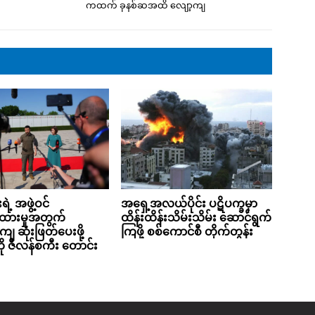
ကထက် ခုနစ်ဆအထိ လျော့ကျ
ဲ့ အဖွဲ့ဝင်
အရှေ့အလယ်ပိုင်း ပဋိပက္ခမှာ
ထားမှုအတွက်
ထိန်းထိန်းသိမ်းသိမ်း ဆောင်ရွက်
ျ ဆုံးဖြတ်ပေးဖို့
ကြဖို့ စစ်ကောင်စီ တိုက်တွန်း
 ဇီလန်စကီး တောင်း