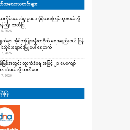
်တလောသတင်းများ
ကိုင်ဆောင်မှု ဥပဒေ ပိုမိုတင်းကြပ်သွားမယ်လို့
းဝန်ကြီး ကတိပြု
 8, 2026
က်နှာ၊ အိုင်သပြုအနီးတဝိုက် ရေအနည်းငယ် ပြန်
ါးသိုင်းချောင်းမြို့ပေါ် ရေတက်
 7, 2026
န်မြစ်အတွင်း ထူးကဲဒီရေ အ​မြင့် ၂၁ ပေကျော်
တက်မယ်လို့ သတိပေး
 7, 2026
ာ်ငြာ