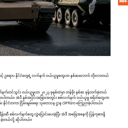
ောင့် ဥရောပ နိုင်ငံတွေရဲ့ လက်နက် ဝယ်ယူမှုတွေဟာ နှစ်ဆလောက် တိုးလာတယ်
လက်နက်တင်သွင်း ဝယ်ယူမှုဟာ ၂၀၂၃ ခုနှစ်ထဲမှာ တန်ဖိုး နှစ်ဆ ခုန်တက်ခဲ့တယ်
ထားပါတယ်။ အဲဒီ နှစ်အပိုင်းအခြားအတွင်း စစ်လက်နက် ဝယ်ယူမှု စရိတ်တွေဟာ
်ဟုမ်း နိုင်ငံတကာ ငြိမ်းချမ်းရေး သုတေသန ဌာန (SIPRI)က ကြေညာခဲ့ပါတယ်။
န်းဆီ စစ်လက်နက်တွေ လွှဲပြောင်းပေးခဲ့ပြီး အဲဒီ အခြေအနေကို ပြန်ကုစားဖို့
ခဲ့တယ်လို့ ဆိုပါတယ်။