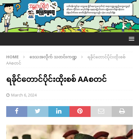
HOME
ဒေသအလိုက် သတင်းကဏ္ဍ
ရခိုင်တောင်ပိုင်းထိုးစစ်
AAစတင်
ရခိုင်တောင်ပိုင်းထိုးစစ် AAစတင်
March 6, 2024