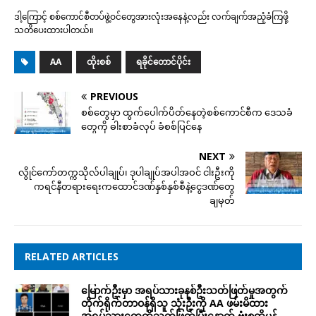
ဒါ့ကြောင့် စစ်ကောင်စီတပ်ဖွဲ့ဝင်တွေအားလုံးအနေနဲ့လည်း လက်ချက်အညံ့ခံကြဖို့
သတိပေးထားပါတယ်။
AA
ထိုးစစ်
ရခိုင်တောင်ပိုင်း
PREVIOUS
စစ်တွေမှာ ထွက်ပေါက်ပိတ်နေတဲ့စစ်ကောင်စီက ဒေသခံ
တွေကို ဓါးစာခံလုပ် ခံစစ်ပြင်နေ
NEXT
လွိုင်ကော်တက္ကသိုလ်ပါချုပ်၊ ဒုပါချုပ်အပါအဝင် ငါးဦးကို
ကရင်နီတရားရေးကထောင်ဒဏ်နှစ်နှစ်စီနဲ့ငွေဒဏ်တွေ
ချမှတ်
RELATED ARTICLES
မြောက်ဦးမှာ အရပ်သားခုနစ်ဦးသတ်ဖြတ်မှုအတွက်
တိုက်ရိုက်တာဝန်ရှိသူ သုံးဦးကို AA ဖမ်းမိထား
အရပ်သားတွေကိုသတ်ဖြတ်ပြီးနောက် ဗုံးစထိမှန်