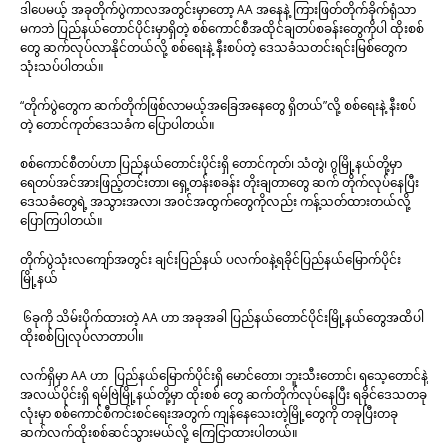
ဒါပေမယ့် အခုတိုက်ပွဲကာလအတွင်းမှာတော့ AA အနေနဲ့ ကြားဖြတ်တိုက်ခိုက်ရုံသာ
မကဘဲ ပြည်နယ်တောင်ပိုင်းမှာရှိတဲ့ စစ်ကောင်စီအထိုင်ချတပ်စခန်းတွေကိုပါ ထိုးစစ်
တွေ ဆက်လုပ်လာနိုင်တယ်လို့ စစ်ရေးနဲ့ နီးစပ်တဲ့ ဒေသခံသတင်းရင်းမြစ်တွေက
သုံးသပ်ပါတယ်။
“တိုက်ပွဲတွေက ဆက်တိုက်ဖြစ်လာမယ့်အခြေအနေတွေ ရှိတယ်”လို့ စစ်ရေးနဲ့ နီးစပ်
တဲ့ တောင်ကုတ်ဒေသခံက ပြောပါတယ်။
စစ်ကောင်စီတပ်ဟာ ပြည်နယ်တောင်းပိုင်းရှိ တောင်ကုတ်၊ သံတွဲ၊ ဂွမြို့နယ်တို့မှာ
ရေတပ်အင်အားဖြည့်တင်းတာ၊ ရှေ့တန်းစခန်း တိုးချတာတွေ ဆက် တိုက်လုပ်နေပြီး
ဒေသခံတွေရဲ့ အသွားအလာ၊ အ၀င်အထွက်တွေကိုလည်း ကန့်သတ်ထားတယ်လို့
ပြောကြပါတယ်။
တိုက်ပွဲသုံးလကျော်အတွင်း ချင်းပြည်နယ် ပလက်၀နဲ့ရခိုင်ပြည်နယ်မြောက်ပိုင်း
မြို့နယ်
၆ခုကို သိမ်းပိုက်ထားတဲ့ AA ဟာ အခုအခါ ပြည်နယ်တောင်ပိုင်းမြို့နယ်တွေအထိပါ
ထိုးစစ်ပြုလုပ်လာတာပါ။
လက်ရှိမှာ AA ဟာ ပြည်နယ်မြောက်ပိုင်းရှိ မောင်တော၊ ဘူးသီးတောင်၊ ရသေ့တောင်နဲ့
အလယ်ပိုင်းရှိ ရမ်ဗြဲမြို့နယ်တို့မှာ ထိုးစစ် တွေ ဆက်တိုက်လုပ်နေပြီး ရခိုင်ဒေသတခု
လုံးမှာ စစ်ကောင်စီကင်းစင်ရေးအတွက် ကျန်နေသေးတဲ့မြို့တွေကို တခုပြီးတခု
ဆက်လက်ထိုးစစ်ဆင်သွားမယ်လို့ ကြေငြာထားပါတယ်။