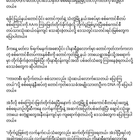
တော်(AA)က တောင်ပိုင်းဒေသမှာပါ စစ်ရေးအရှိန်မြင့်တင်လိုက်တာကို တွေ့ရပါ
တယ်။
ရခိုင်ပြည်နယ်တောင်ပိုင်း တောင်ကုတ်နဲ့ သံတွဲမြို့နယ်အစပ်မှာ စစ်ကောင်စီတပ်
စစ်ကြောင်းကို AAက ကြားဖြတ်တိုက်ခိုက်ခဲ့လို့ တိုက်ပွဲဖြစ်ပွားပြီးစစ်ကောင်စီ
တပ်သားသုံးဆယ်၀န်းကျင် သေဆုံးခဲ့တယ်လို့ ဒေသတွင်းသတင်းရင်းမြစ်တွေက
ပြောပါတယ်။
ဒီကနေ့ မတ်လ ၆ရက်မနက်အစောပိုင်း ငါးနာရီခွဲလောက်မှာ တောင်ကုတ်ဘက်ကလာ
တဲ့ စစ်ကောင်စီတပ်ကားနှစ်စီးကို တောင်ကုတ်မြို့နယ် ဘာယေရွာအနီးသို့အရောက်
မှာ တိုက်ခိုက်ခဲ့တာဖြစ်ပြီး ကိုးနာရီ၀န်းကျင်အထိ ပစ်ခတ်သံတွေ ကြားနေခဲ့ရတယ်လို့
ဒေသခံတွေက ဆိုပါတယ်။
“ကားတစီး ရလိုက်တယ်၊ စစ်သားလည်း သုံးဆယ်လောက်သေတယ် ပြောကြ
တယ်”လို့ စစ်ရေးနဲ့နီးစပ်တဲ့ တောင်ကုတ်ဒေသခံအမျိုးသားတဦးက DNA ကို ပြောပါ
တယ်။
အဲဒီလို စစ်ကြောင်းဖြတ်တိုက်ခံရပြီးနောက် သံတွဲမြို့ရှိ စစ်ကောင်စီတပ်ရင်းတွေနဲ့
စစ်ရေယာဉ်တို့ဆီကနေ လက်နက်ကြီးနဲ့ အဆက်အပြတ်ပစ်ခတ်ခဲ့ပြီး ချောင်းသုံးခွ၊
ဘာယေ စတဲ့ရွာတွေအနီး၀န်းကျင်မှာ ကျရောက်ခဲ့တယ်လို့ ဒေသခံတွေက ပြောကြပါ
တယ်။
“တိုက်ပွဲဖြစ်တဲ့ လက်နက်ငယ်သံတွေလည်း ဆက်တိုက်ကြားရတယ်၊ အဲဒါပြီးရင်တဲ့
အခါကျရင်လည်း လက်နက်ကြီးသံတွေ ထပ်ကြားတယ်၊ ကိုးနာရီကျော်လောက်မှ