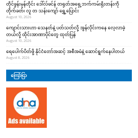
တိုင်ဖွန်းမုန်တိုင်း ဒေါ်လ်ဖင်န် တရုတ်အရှေ့ဘက်ကမ်းရိုးတန်းကို
တိုက်ခတ်၊ လူ တ သန်းကျော် ရွှေ့ပြောင်း
August 10, 2026
ကျောင်းသားဟာ သေနတ်နဲ့ ပတ်သတ်လို့ အွန်လိုင်းကနေ လေ့လာခဲ့
တယ်လို့ ထိုင်းအာဏာပိုင်တွေ ထုတ်ပြန်
August 10, 2026
ရေပေါက်ပိတ်ဖို့ နိုင်ငံတော်အဆင့် အစီအမံနဲ့ ဆောင်ရွက်နေပါတယ်
August 8, 2026
ကြော်ငြာ