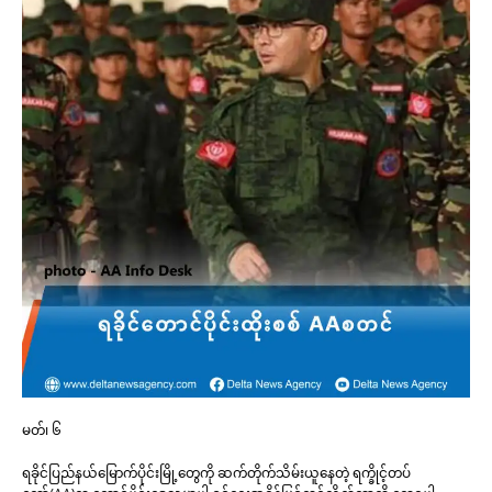
မတ်၊ ၆
ရခိုင်ပြည်နယ်မြောက်ပိုင်းမြို့တွေကို ဆက်တိုက်သိမ်းယူနေတဲ့ ရက္ခိုင့်တပ်