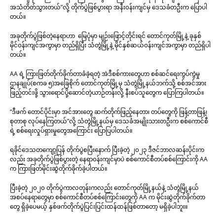
အသံတိတ်သွားတယ်”လို့ တိုက်ပွဲဖြစ်ပွားရာ အနီး၀န်းကျင်မှ ဒေသခံတဦးက ပြောပါ
တယ်။
အခုတိုက်ပွဲဖြစ်တဲ့နေရာဟာ မြေပုံမှာ မျဉ်းဖြောင့်တိုင်းရင် တောင်ကုတ်မြို့နဲ့ ခုနှစ်
မိုင်၀န်းကျင်အကွာမှာ တည်ရှိပြီး သံတွဲမြို့နဲ့ မိုင်နှစ်ဆယ်၀န်းကျင်အကွာမှာ တည်ရှိပါ
တယ်။
AA ရဲ့ ကြားဖြတ်တိုက်ခိုက်တာခံခဲ့ရတဲ့ အဲဒီစစ်ကားတွေဟာ စစ်ဆင်ရေးကွပ်ကွဲမှု
ဌာနချုပ်(စကခ ၅)အခြေစိုက် တောင်ကုတ်မြို့မှ သံတွဲမြို့နယ်ဘက်သို့ စစ်အင်အား
ဖြည့်တင်းဖို့ သွားရောင်ပို့ဆောင်တဲ့ယာဉ်တန်းလို့ နီးစပ်သူတွေက ပြောကြပါတယ်။
“ဒီဖက် တောင်ပိုင်းမှာ အင်အားတွေ ဆက်တိုက်ဖြည့်နေတာ၊ တပ်တွေကို ဖြန့်တာဖြန့်၊
စုတာစု လုပ်နေကြတယ်”လို့ သံတွဲမြို့နယ်မှ ဒေသခံအမျိုးသားတဦးက စစ်ကောင်စီ
ရဲ့ စစ်ရေးလှုပ်ရှားမှုတွေအကြောင်း ပြောပြပါတယ်။
ရခိုင်ဒေသတကျော့ပြန် တိုက်ပွဲစပြီးနောက် ပြီးခဲ့တဲ့ ၂၀၂၃ ဒီဇင်ဘာလဆန်းပိုင်းက
လည်း အခုတိုက်ပွဲဖြစ်ပွားတဲ့ နေရာ၀န်းကျင်မှာပဲ စစ်ကောင်စီတပ်စစ်ကြောင်းကို AA
က ကြားဖြတ်မိုင်းဆွဲတိုက်ခိုက်ခဲ့ပါတယ်။
ပြီးခဲ့တဲ့ ၂၀၂၀ တိုက်ပွဲကာလတုန်းကလည်း တောင်ကုတ်မြို့နယ်နဲ့ သံတွဲမြို့နယ်
အစပ်နေရာတွေမှာ စစ်ကောင်စီတပ်စစ်ကြောင်းတွေကို AA က မိုင်းဆွဲတိုက်ခိုက်တာ
တွေ ရှိခဲ့ပေမယ့် နှစ်ဖက်တိုက်ပွဲပြင်းပြင်းထန်ထန်ဖြစ်တာတော့ မရှိခဲ့ပါဘူး။