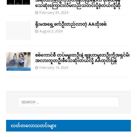
သေဆုံးကြောင်းလိမ်လည်သတင်းပို့ခဲ့တယ်လို့ဆို
February 29, 2024
ရိုးမအရှေ့ဖက်ဦးတည်လာတဲ့ AAထိုးစစ်
August 3, 2024
စစ်ကောင်စီ တပ်မမှူးတဦးနဲ့ ဗျူဟာမှူးတဦးကိုအရှင်မိ၊
အလားတူတဦးစီသေဆုံးတယ်လို့ AAထုတ်ပြန်
February 14, 2024
လတ်တလောသတင်းများ