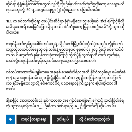
ဆိုင်ရာ ခုံရုံးမရှိသေးတဲ့အတွက် သူတို့ သုံးဦးနဲ့ပတ်သက်တဲ့ကိစ္စကိုတော့ သေချာမသိ
ရသေးဘူးလို့ IEC ရဲ့ အတွင်းရေးမှူး (၂) ကိုဗညား က ပြောပါတယ်။
“IEC က စစ်ဘက်ဆိုင်ရာ တပ်ပိုင်းဆိုင်ရာ ခုံရုံးမရှိသေးဘူးပေါ့နော်၊ အဲဒါကြောင့်မို့လို့
မသိရသေးလို့ အခြေခံပြော လို့ရ တယ်၊အဲဒီကိစ္စတော့ ပြန်မေးရဦးမယ်”လို့ သူကဆို
ပါတယ်။
ကရင်နီတော်လှန်ပူးပေါင်းတပ်တွေရဲ့ လွိုင်ကော်မြို့သိမ်းတိုက်ပွဲအတွင်း လွိုင်ကော်
တက္ကသိုလ်ထဲပိတ်မိနေတဲ့ ဝန် ထမ်းနဲ့ မိသားစုဝင် စုစုပေါင်း ၂၀၄ ဦးကို စစ်ကောင်စီ
က ကယ်မထုတ်ဘဲ စွန့်ပစ်ထားခဲ့တာကြောင့် တိုက်ပွဲနဲ့ လွတ်ရာကို ကယ် ထုတ်ခဲ့ရ
တယ်လို့ကရင်နီတော်လှန်ရေးအင်အားစုတွေကပြောထားတာပါ။
စစ်တပ်အာဏာသိမ်းချိန်ကနေ အခုနှစ် ဖေဖော်ဝါရီလအထိ နိုင်ငံတဝှမ်းမှာ ဖမ်းဆီးခံ
ရတဲ့ ပညာရေးဝန်ထမ်း ၃၇၀ ဦးရှိခဲ့ပြီး အဲဒီထဲက ၉၄ ဦးက ပြန်လည်လွတ်မြောက်
လာခြင်းမရှိသေးဘူးလို့ စစ်ကောင်စီရဲ့ ပညာရေးဝန်ကြီးဌာနက ပြောဆိုထား ပါ
တယ်။
ဒါ့အပြင် အာဏာသိမ်းသုံးနှစ်ကာလမှာ အကြောင်းအမျိုးမျိုးကြောင့် သတ်ဖြတ်ခံရ
တဲ့ ပညာရေးဝန်ထမ်း ၁၂၂ ဦးရှိကာ ဒဏ်ရာရသူ ၈၂ ဦးရှိတယ်လို့ ဆိုပါတယ်။
ကရင်နီတရားရေး
ဒုပါချုပ်
လွိုင်ကော်တက္ကသိုလ်