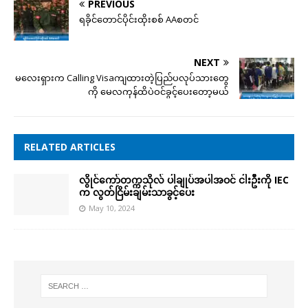
PREVIOUS
ရခိုင်တောင်ပိုင်းထိုးစစ် AAစတင်
NEXT
မလေးရှားက Calling Visaကျထားတဲ့ပြည်ပလုပ်သားတွေ
ကို မေလကုန်ထိပဲဝင်ခွင့်ပေးတော့မယ်
RELATED ARTICLES
လွိုင်ကော်တက္ကသိုလ် ပါချုပ်အပါအဝင် ငါးဦးကို IEC
က လွတ်ငြိမ်းချမ်းသာခွင့်ပေး
May 10, 2024