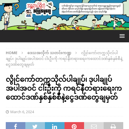
HOME
ဒေသအလိုက် သတင်းကဏ္ဍ
လွိုင်ကော်တက္ကသိုလ်ပါ
ချုပ်၊ ဒုပါချုပ်အပါအဝင် ငါးဦးကို ကရင်နီတရားရေးကထောင်ဒဏ်နှစ်နှစ်စီနဲ့
ငွေဒဏ်တွေချမှတ်
လွိုင်ကော်တက္ကသိုလ်ပါချုပ်၊ ဒုပါချုပ်
အပါအဝင် ငါးဦးကို ကရင်နီတရားရေးက
ထောင်ဒဏ်နှစ်နှစ်စီနဲ့ငွေဒဏ်တွေချမှတ်
March 6, 2024