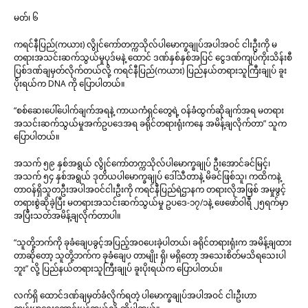
မတ်၊ ၆
ကရင်နီပြည်(ကယား) လွိုင်ကော်တက္ကသိုလ်ပါမောက္ခချုပ်အပါအဝင် ငါးဦးကို မ
တရားအသင်းဆက်သွယ်မှုပုဒ်မနဲ့ ထောင် ဒဏ်နှစ်နှစ်အပြင် ငွေဒဏ်ကျပ်ကိုးသိန်းစီ
ပြစ်ဒဏ်ချမှတ်လိုက်တယ်လို့ ကရင်နီပြည်(ကယား) ပြည်နယ်တရားသူကြီးချုပ် ခူး
ပိုးရယ်က DNA ကို ပြောပါတယ်။
“စစ်ဆေးပေါ်ပေါက်ချက်အရနဲ့ ကာယကံရှင်တွေရဲ့ ဝန်ခံထွက်ဆိုချက်အရ မတရား
အသင်းဆက်သွယ်မှုအက်ဥပဒေအရ ခရိုင်တရားရုံးကနေ အမိန့်ချလိုက်တာ” သူက
ပြောပါတယ်။
အသက် ၅၉ နှစ်အရွယ် လွိုင်ကော်တက္ကသိုလ်ပါမောက္ခချုပ် ဦးအောင်ခင်မြင့်၊
အသက် ၅၄ နှစ်အရွယ် ဒုတိယပါမောက္ခချုပ် ဒေါ်သီတာနဲ့ မိခင်ဖြစ်သူ၊ ကထိကနဲ့
တာဝန်ရှိသူတဦးအပါအဝင်ငါးဦးကို ကရင်နီပြည်ရဲဌာနက တရားလိုအဖြစ် အမှုဖွင့်
တရားစွဲဆိုခဲ့ပြီး မတရားအသင်းဆက်သွယ်မှု ဥပဒေ-၁၇/၁နဲ့ ဖေဖော်ဝါရီ ၂၅ရက်မှာ
အပြီးသတ်အမိန့်ချလိုက်တာပါ။
“သူတို့ဘက်ကို ခုခံချေပခွင့်အပြည့်အဝပေးခဲ့ပါတယ်၊ ခရိုင်တရားရုံးက အမိန့်ချထား
တာဆိုတော့ သူတို့ဘက်က ခုခံချေပ တာမျိုး ရှိ၊ မရှိတော့ အသေးစိတ်မသိရသေးပါ
ဘူး” လို့ ပြည်နယ်တရားသူကြီးချုပ် ခူးပိုးရယ်က ပြောပါတယ်။
လက်ရှိ ထောင်ဒဏ်ချမှတ်ခံလိုက်ရတဲ့ ပါမောက္ခချုပ်အပါအဝင် ငါးဦးဟာ