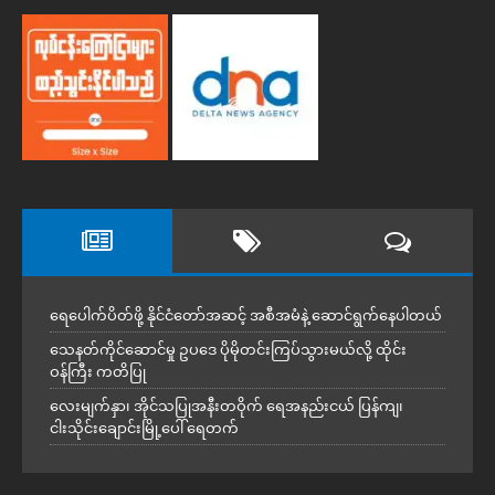
ရေပေါက်ပိတ်ဖို့ နိုင်ငံတော်အဆင့် အစီအမံနဲ့ ဆောင်ရွက်နေပါတယ်
သေနတ်ကိုင်ဆောင်မှု ဥပဒေ ပိုမိုတင်းကြပ်သွားမယ်လို့ ထိုင်း
ဝန်ကြီး ကတိပြု
လေးမျက်နှာ၊ အိုင်သပြုအနီးတဝိုက် ရေအနည်းငယ် ပြန်ကျ၊
ငါးသိုင်းချောင်းမြို့ပေါ် ရေတက်