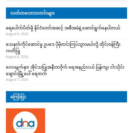
လတ်တလောသတင်းများ
ရေပေါက်ပိတ်ဖို့ နိုင်ငံတော်အဆင့် အစီအမံနဲ့ ဆောင်ရွက်နေပါတယ်
August 8, 2026
သေနတ်ကိုင်ဆောင်မှု ဥပဒေ ပိုမိုတင်းကြပ်သွားမယ်လို့ ထိုင်းဝန်ကြီး
ကတိပြု
August 8, 2026
လေးမျက်နှာ၊ အိုင်သပြုအနီးတဝိုက် ရေအနည်းငယ် ပြန်ကျ၊ ငါးသိုင်း
ချောင်းမြို့ပေါ် ရေတက်
August 7, 2026
ကြော်ငြာ