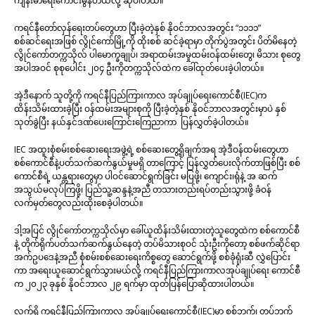
ကျန်းမာရေးကောင်းမွန်တယ်လို့ ဆိုပါတယ်။
ကရင်နီတော်လှန်ရေးတပ်တွေဟာ ပြီးခဲ့တဲ့နှစ် နိုဝင်ဘာလအတွင်း “၁၁၁၁”
စစ်ဆင်ရေးအဖြစ် လွိုင်ကော်မြို့ကို ထိုးစစ် ဆင်ခဲ့ရာမှာ တိုက်ပွဲအတွင်း ပိတ်မိနေတဲ့
လွိုင်ကော်တက္ကသိုလ် ပါမောက္ခချုပ်၊ အရာထမ်းအမှုထမ်းဝန်ထမ်းတွေ၊ မိသား စုတွေ
အပါအဝင် စုစုပေါင်း ၂၀၄ ဦးကိုတက္ကသိုလ်ထဲက ခေါ်ထုတ်ပေးခဲ့ပါတယ်။
အဲ့ဒီနောက် သူတို့ကို ကရင်နီပြည်ကြားကာလ အုပ်ချုပ်ရေးကောင်စီ(IEC)က
ထိန်းသိမ်းထားခဲ့ပြီး ဝန်ထမ်းအများစုကို ပြီးခဲ့တဲ့နှစ် နိုဝင်ဘာလအတွင်းမှာပဲ နှစ်
သုတ်ခွဲပြီး နယ်နှင်ဒဏ်ပေးကြောင်းကြေညာကာ ပြန်လွှတ်ခဲ့ပါတယ်။
IEC အထူးစုံစမ်းစစ်ဆေးရေးအဖွဲ့ရဲ့ စစ်ဆေးတွေ့ရှိချက်အရ အဲ့ဒီဝန်ထမ်းတွေဟာ
စစ်ကောင်စီနဲ့ပတ်သက်ဆက်နွယ်မှုမရှိ တာကြောင့် ပြန်လွှတ်ပေးလိုက်တာဖြစ်ပြီး စစ်
ကောင်စီရဲ့ ယန္တရားတွေမှာ ပါဝင်ဆောင်ရွက်ခြင်း မပြဖို့၊ ကျောင်း၊ရုံနဲ့ အ ဆက်
အသွယ်မလုပ်ကြဖို့၊ ပြည်သူ့ဆန္ဒနဲ့အညီ တသားတည်းရပ်တည်းသွားဖို့ ခံဝန်
လက်မှတ်တွေလည်းထိုးစေခဲ့ပါတယ်။
ဒါ့အပြင် လွိုင်ကော်တက္ကသိုလ်မှာ ခေါ်ယူထိန်းသိမ်းထားတဲ့သူတွေထဲက စစ်ကောင်စီ
နဲ့ တိုက်ရိုက်ပတ်သက်ဆက်နွယ်နေတဲ့ တပ်မိသားစုဝင် သုံးဦးကိုတော့ စစ်ဖက်ဆိုင်ရာ
အက်ဥပဒေနဲ့အညီ စုံစမ်းစစ်ဆေးရေးကိစ္စတွေ ဆောင်ရွက်ဖို့ စစ်ခုံရုံးဆီ လွှဲပြောင်း
ကာ အရေးယူဆောင်ရွက်သွားမယ်လို့ ကရင်နီပြည်ကြားကာလအုပ်ချုပ်ရေး ကောင်စီ
က ၂၀၂၃ ခုနှစ် နိုဝင်ဘာလ ၂၉ ရက်မှာ ထုတ်ပြန်ပြောဆိုထားပါတယ်။
လက်ရှိ ကရင်နီပြည်ကြားကာလ အုပ်ချုပ်ရေးကောင်စီ(IEC)မှာ စစ်ဘက်၊ တပ်ဘက်