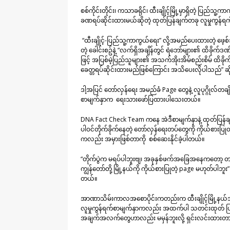
စစ်ကိုင်းတိုင်း၊ ကသာခရိုင်၊ ထီးချိုင့်မြို့မှာရှိတဲ့ ပြည်သ
ခဏရပ်ဆိုင်းထားမယ်ဆိုတဲ့ ထုတ်ပြန်ချက်တခု လူမှုကွန်ရက် 
“ထီးချိုင့်-ပြည်သူ့ကာကွယ်ရေး” လို့အမည်ပေးထားတဲ့ ဖေ့
တဲ့ ခေါင်းစဥ်နဲ့
“လက်ရှိအချိန်တွင် ရဲဘော်များ၏ ထိခိုက်
ဖြင့် အပြစ်မဲ့ပြည်သူများ၏ အသက်အိုးအိမ်စည်းစိမ် ထိခိုက်မှ
ခေတ္တရပ်ဆိုင်းထားမည်ဖြစ်ကြောင်း အသိပေးလိုပါသည်
” ဆ
ဒါ့အပြင် တော်လှန်ရေး အမည်ခံ Page တွေနဲ့ လူပုဂ္ဂိုလ်တချို့
စာမျက်နှာက ရေးသားဖော်ပြထားပါသေးတယ်။
DNA Fact Check Team
ကနေ အဲဒီစာမျက်နှာနဲ့ ထုတ်ပြန်ချ
ပါဝင်တိုက်ခိုက်နေတဲ့ တော်လှန်ရေးတပ်တွေကို ကိုယ်စားပြု
ကလည်း အမှားဖြစ်တာကို စစ်ဆေးနိုင်ခဲ့ပါတယ်။
“တိုက်ပွဲက မရပ်ပါဘူးဗျ၊ အခုနှစ်ဖက်အခြေအနေကတော့ တင
ကျွန်တော်တို့ မြို့နယ်ကို ကိုယ်စားပြုတဲ့ page မဟုတ်ပါဘူ
တယ်။
အာဏာသိမ်းကာလအစောပိုင်းကတည်းက ထီးချိုင့်မြို့နယ်အ
လူမှုကွန်ရက်စာမျက်နှာကလည်း အထက်ပါ သတင်းထုတ် ပြန်ခ
အချက်အလက်တွေဟာလည်း မမှန်ဘူးလို့ ရှင်းလင်းထားတာ