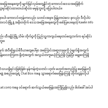
တိုက်ပွဲ အခြေအနေတွေကို မျက်မြင်လှမ်းတွေ့နိုင်တဲ့ ကောလင်းဒေသအခြေစိုက်
ွဲရပ်ဆိုင်းထားတယ်ဆိုတာ မမှန်ဘူးလို့ ပြောပါတယ်။
အမှားပါ၊ ကောလင်းတုန်းကလည်း သတင်းအမှား ဖြန့်တာပဲလေ ခုလည်း ဒီလိုပါပဲ
ကောလင်းမြို့နဲ့ အနီးတဝိုက် ဒေသအခြေအနေတွေကို ဖော်ပြပေးနေတဲ့ Kawlin Info
း ထီးချိုင့်မြို့သိမ်း တိုက်ပွဲကို ပြည်သူ့ကာကွယ်ရေးတပ်တွေဘက်က ရပ်ဆိုင်း
ဘူး။
် အဲဒီဆိုရှယ်မီဒီယာတွေပေါ်မှာ အကြောင်းအရာတခုခုကို ပုံဖျက်ဖို့အတွက်
့်ဝေလာကြတာ ရှိတဲ့အတွက် အလွယ်တကူမယုံကြည်ဖို့၊ ပြန်ပြီး မမျှဝေကြဖို့
ယရှိရင်ပဲဖြစ်ဖြစ်၊ မှန်ကန်တဲ့သတင်း ဟုတ်၊ မဟုတ်အတည်ပြု မေးမြန်းလို
ဖွဲ့ အစည်းတွေရဲ့ Chat Box ကနေ သွားရောက်မေးမြန်းကြဖို့ တိုက်တွန်းလိုပါ
ail.com)
ကနေ ဝင်ရောက် ဆက်သွယ်မေးမြန်းအကြံပြုဖို့လည်း ဖိတ်ခေါ် အပ်ပါ