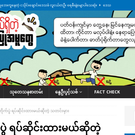
ေဘေးကူနေတဲ့ ငသိုင်းချောင်းဒေသခံ လူငယ်တဦး ရေစီးနဲ့မျောပါသေဆုံး
ဒေသ
မျက်နှာမှာ ဖုန်းလိုင်းတွေ ပြတ်တောက်နေ
ဒေသအလိုက် သတင်းကဏ္ဍ
ားမှန်ခွဲခံရတာတွေ ဆက်တိုက်ဖြစ်
ဒေသအလိုက် သတင်းကဏ္ဍ
စမ်းသပ်မှုကို မြောက်ကိုရီးယား ဝေဖန်
နိုင်ငံတကာရေးရာ
်ရက်မြောက်နေ့မှာ ငသိုင်းချောင်းမြို့ကို ရေစတင်ရောက်ရှိ
ဒေသအလိုက် သတင်း
သုတေသနစာတမ်း
နွေဦးပွင့်သစ်
FACT CHECK
မ်းတိုက်ပွဲ ရပ်ဆိုင်းထားမယ်ဆိုတဲ့ သတင်းမှား
က်ပွဲ ရပ်ဆိုင်းထားမယ်ဆိုတဲ့