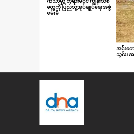
ကသာမှာ တရားမဝင် ကျွန်းသစ်
တွေကို ပြည်သူ့အုပ်ချုပ်ရေးအဖွဲ့
ဖမ်းမိ
အင်းတော်
သွင်း၊ 