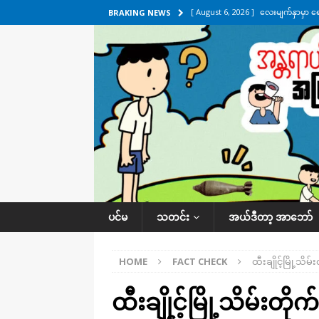
[ August 6, 2026 ]
လေးမျက်နှာမှာ ရ
BRAKING NEWS
အလိုက် သတင်းကဏ္ဍ
[ August 6, 2026 ]
ရေကြီးနေတဲ့ လေး
[ August 5, 2026 ]
ရန်ကုန်မြို့မှာ က
[ August 5, 2026 ]
ဂျပန်ရဲ့ ဒုံးကျည်
[ August 6, 2026 ]
တာကျိုးပြီး ခုနှစ
ကဏ္ဍ
ပင်မ
သတင်း
အယ်ဒီတာ့ အာဘော်
HOME
FACT CHECK
ထီးချိုင့်မြို့သိ
ထီးချိုင့်မြို့သိမ်းတို