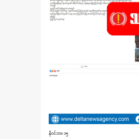
နိုဝင်ဘာ၊ ၁၅