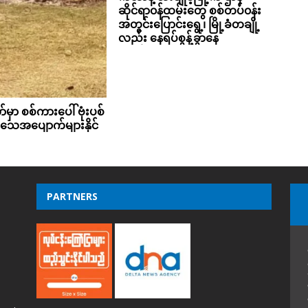
ဆိုင်ရာ၀န်ထမ်းတွေ စစ်တပ်၀န်း
အတွင်းပြောင်းရွေ့၊ မြို့ခံတချို့
လည်း နေရပ်စွန့်ခွာနေ
မှာ စစ်ကားပေါ် ဗုံးပစ်
အသေအပျောက်များနိုင်
PARTNERS