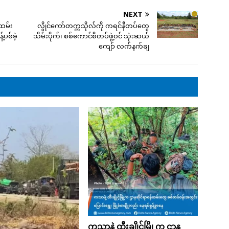
NEXT
ထမ်း
လွိုင်ကော်တက္ကသိုလ်ကို ကရင်နီတပ်တွေ
်ပစ်ခဲ့
သိမ်းပိုက်၊ စစ်ကောင်စီတပ်ဖွဲ့ဝင် သုံးဆယ်
ကျော် လက်နက်ချ
ကသာနဲ့ ထီးချိုင့်မြို့က ဌာန