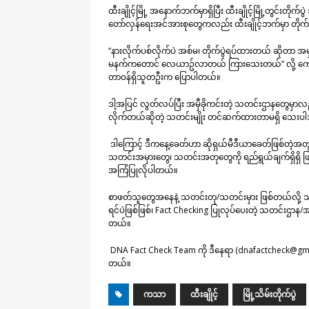
ထီးချိုင့်မြို့ အနောက်ဘက်မှာရှိပြီး ထီးချိုင့်မြို့တွင်း
တော်လှန်ရေးအင်အားစုတွေကလည်း ထီးချိုင့်ဘက်မှာ တိုက်ပ
“နားလိုက်ပစ်လိုက်ပဲ အစ်မ၊ တိုက်ပွဲရပ်ထားတယ် ဆိုတာ 
မနက်ကတောင် လေယာဥ်လာတယ် ကြားသေးတယ်
” လို့ 
တာဝန်ရှိသူတဦးက ပြောပါတယ်။
ဒါ့အပြင် လွတ်လပ်ပြီး အမှီခိုကင်းတဲ့ သတင်းဌာနတွေမှာလည်
လိုက်တယ်ဆိုတဲ့ သတင်းမျိုး တင်ဆက်ထားတာမရှိ သေးပါ
ဒါကြောင့် ဒီကနေ့ခေတ်ဟာ ဆိုရှယ်မီဒီယာခေတ်ဖြစ်တဲ့အတွက
သတင်းအမှားတွေ၊ သတင်းအတုတွေကို ရည်ရွယ်ချက်ရှိရှိ ဖြန
အကြံပြုလိုပါတယ်။
စာဖတ်သူတွေအနေနဲ့ သတင်းတု/သတင်းမှား ဖြစ်တယ်လို့ သံသ
ရင်ပဲဖြစ်ဖြစ်၊ Fact Checking ပြုလုပ်ပေးတဲ့ သတင်းဌာန/အ
တယ်။
DNA Fact Check Team ကို
ဒီနေရာ (dnafactcheck@gm
တယ်။
ကသာ
ထီးချိုင့်
မြို့သိမ်းတိုက်ပွဲ