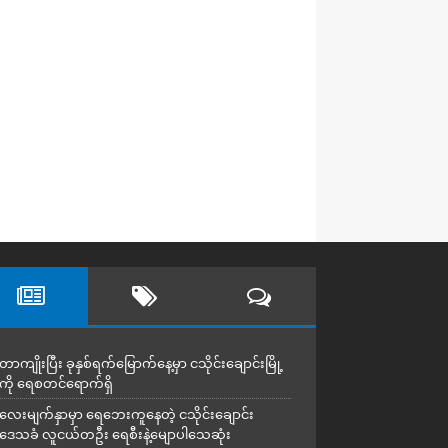
တာကျိုးပြီး ခုနှစ်ရက်မြောက်နေ့မှာ ငသိုင်းချောင်းမြို့
ကို ရေစတင်ရောက်ရှိ
လေးမျက်နှာမှာ ရေဘေးကူနေတဲ့ ငသိုင်းချောင်း
ဒေသခံ လူငယ်တဦး ရေစီးနဲ့မျောပါသေဆုံး