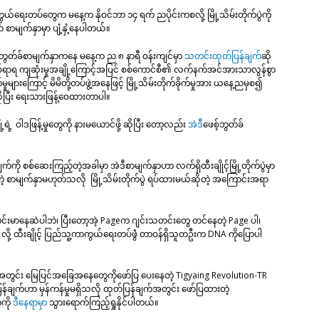
ူ့ကာကွယ်ရေးတပ်တွေက မနေ့က နိုဝင်ဘာ ၁၄ ရက် ညပိုင်းကစလို့ မြို့သိမ်းတိုက်ပွဲကို
စာမျက်နှာမှာ ပျံ့နှံ့နေပါတယ်။
စ်ဘွတ်ခ်စာမျက်နှာကနေ မနေ့က ည ၈ နာရီ ဝန်းကျင်မှာ
သတင်းထုတ်ပြန်ချက်
ဆို
ဒဏ်ရာရ ကျဆုံးမှုအချို့ကြောင့်အပြင် စစ်ကောင်စီ၏ လက်နက်အင်အားသာလွန်စွာ
ုများကြောင့် မိမိတို့တပ်ဖွဲ့အနေဖြင့် မြို့သိမ်းတိုက်ခိုက်မှုအား ယနေ့ညမှစ၍
ိုပြီး ရေးသားဖြန့်ဝေထားတာပါ။
ရဲ့ ဝါဒဖြန့်မှုတွေကို နားမယောင်ဖို့ ဆိုပြီး တော့လည်း
အဲဒီ
ဖေစ့်ဘွတ်ခ်
က်ကို စစ်ဆေးကြည့်တဲ့အခါမှာ အဲဒီစာမျက်နှာဟာ လက်ရှိထီးချိုင့်မြို့တိုက်ပွဲမှာ
တဲ့ စာမျက်နှာမဟုတ်သလို မြို့သိမ်းတိုက်ပွဲ ရပ်ထားမယ်ဆိုတဲ့ အကြောင်းအရာ
်းမာနေဆဲပါဘဲ၊ ပြီးတော့အဲ့ Pageက ဂျင်းသတင်းတွေ တင်နေတဲ့ Page ပါ၊
း” လို့ ထီးချိုင့် ပြည်သူ့ကာကွယ်ရေးတပ်ဖွဲံ တာဝန်ရှိသူတဦးက DNA ကိုပြောပါ
တွင်း မြေပြင်အခြေအနေတွေကိုဖော်ပြ ပေးနေတဲ့ Tigyaing Revolution-TR
ျက်ဟာ မှန်ကန်မှုမရှိသလို ထုတ်ပြန်ချက်အတွင်း ဖော်ပြထားတဲ့
ကို
ဒီနေရာမှာ
သွားရောက်ကြည့်ရှုနိုင်ပါတယ်။