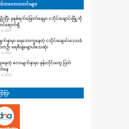
်တလောသတင်းများ
းပြီး ခုနှစ်ရက်မြောက်နေ့မှာ ငသိုင်းချောင်းမြို့ကို
င်ရောက်ရှိ
 6, 2026
က်နှာမှာ ရေဘေးကူနေတဲ့ ငသိုင်းချောင်းဒေသခံ
တဦး ရေစီးနဲ့မျောပါသေဆုံး
 6, 2026
းနေတဲ့ လေးမျက်နှာမှာ ဖုန်းလိုင်းတွေ ပြတ်
က်နေ
 6, 2026
ာ်ငြာ