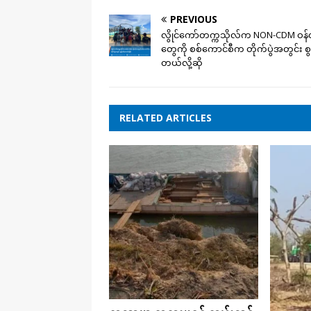
PREVIOUS
လွိုင်ကော်တက္ကသိုလ်က NON-CDM ဝန်
တွေကို စစ်ကောင်စီက တိုက်ပွဲအတွင်း စွန့
တယ်လို့ဆို
RELATED ARTICLES