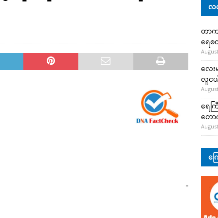
လတ
တာကျို
ရေစတ
August
လေးမျ
လူငယ်
August
ရေကြီ
တော
August
ကြေ