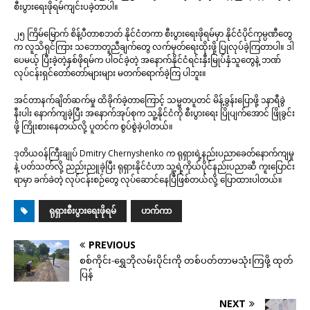
စီးပွားရေးဖိုရမ်ကျင်းပခဲ့တာပါ။
၂၅ ကြိမ်မြောက် စိန့်ပီတာစဘတ် နိုင်ငံတကာ စီးပွားရေးဖိုရမ်မှာ နိုင်ငံပိုင်ကုမ္ပဏီတွေ
က လူသိရှင်ကြား သဘောတူညီချက်တွေ လက်မှတ်ရေးထိုးဖို့ ပြုလုပ်ခဲ့ကြတာပါ။ ဒါ
ပေမယ့် ပြီးခဲ့တဲ့နှစ်ဖိုရမ်က ပါဝင်ခဲ့တဲ့ အနောက်နိုင်ငံရင်းနှီးမြုပ်နှံသူတွေနဲ့ ဘဏ်
လုပ်ငန်းရှင်တော်တော်များများ မတက်ရောက်ခဲ့ကြ ပါဘူး။
အင်တာနက်ချိတ်ဆက်မှု ထိခိုက်ခဲ့တာကြောင့် သမ္မတပူတင် မိန့်ခွန်းပြောဖို့ ၁နာရီခွဲ
နီးပါး နောက်ကျခဲ့ပြီး အနောက်အုပ်စုက သူ့နိုင်ငံကို စီးပွားရေး ပြိုပျက်အောင် ဖြိုခွင်း
ဖို့ ကြိုးစားနေတယ်လို့ ပူတင်က စွပ်စွဲခဲ့ပါတယ်။
ဒုတိယ၀န်ကြီးချုပ် Dmitry Chernyshenko က ရုရှားရဲ့နည်းပညာခေတ်နောက်ကျမှု
နဲ့ ပတ်သတ်လို့ ညည်းညူခဲ့ပြီး ရုရှားနိုင်ငံဟာ သူ့ရဲ့ကိုယ်ပိုင်နည်းပညာဆီ ကူးပြောင်း
ရာမှာ ခက်ခဲတဲ့ လုပ်ငန်းစဉ်တွေ လုပ်ဆောင်နေပြီဖြစ်တယ်လို့ ပြောထားပါတယ်။
ရုရှားစီးပွားရေးဖိုရမ်
ဟက်ကာ
PREVIOUS
စစ်ကိုင်း-ရွှေဘိုလမ်းပိုင်းကို တစ်ပတ်တာမသုံးကြဖို့ ထုတ်
ပြန်
NEXT