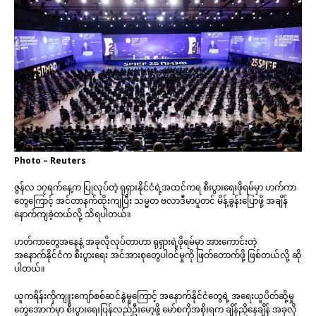
Photo – Reuters
ဇွန်လ ၁၇ရက်နေ့က ပြုလုပ်တဲ့ ရုရှားနိုင်ငံရဲ့အထင်ကရ စီးပွားရေးဖိုရမ်မှာ ဟက်ကာ
တွေကြောင့် အင်တာနက်ထိုးကျပြီး သမ္မတ ဗလာဒီမာပူတင် မိန့်ခွန်းပြောဖို့ အချိန်
နောက်ကျခဲ့တယ်လို့ သိရပါတယ်။
ဟတ်ကာတွေအနေနဲ့ အခုလိုလုပ်တာဟာ ရုရှားရဲ့ဖိုရမ်မှာ အားကောင်းတဲ့
အနောက်နိုင်ငံက စီးပွားရေး အင်အားစုတွေပါဝင်မှုကို ဖြတ်တောက်ဖို့ ဖြစ်တယ်လို့ ဆို
ပါတယ်။
ယူကရိန်းကိုကျူးကျော်စစ်ဆင်နွဲမှုကြောင့် အနောက်နိုင်ငံတွေရဲ့ အရေးယူပိတ်ဆို့မှု
တွေအောက်မှာ စီးပွားရေးပြန်လည်ဦးမော့ဖို့ မော်စကိုအစိုးရက ချိန်ညှိနေချိန် အခုလို