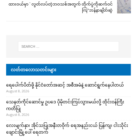
ထားဝယ်မှာ ` လွတ်လပ်တဲ့ဘဝသစ်အတွက် တိုက်ပွဲကိုဆက်ဝင်
ကြ”ဘန်နာချိတ်ဆွဲ
လတ်တလောသတင်းများ
ရေပေါက်ပိတ်ဖို့ နိုင်ငံတော်အဆင့် အစီအမံနဲ့ ဆောင်ရွက်နေပါတယ်
August 8, 2026
သေနတ်ကိုင်ဆောင်မှု ဥပဒေ ပိုမိုတင်းကြပ်သွားမယ်လို့ ထိုင်းဝန်ကြီး
ကတိပြု
August 8, 2026
လေးမျက်နှာ၊ အိုင်သပြုအနီးတဝိုက် ရေအနည်းငယ် ပြန်ကျ၊ ငါးသိုင်း
ချောင်းမြို့ပေါ် ရေတက်