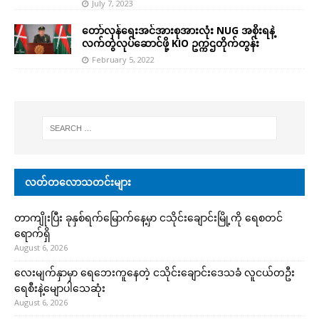
July 7, 2023
တော်လှန်ရေးအင်အားစုအားလုံး NUG အစိုးရနဲ့
လက်တွဲလုပ်ဆောင်ဖို့ KIO ဥက္ကဌတိုက်တွန်း
February 5, 2022
လတ်တလောသတင်းများ
တာကျိုးပြီး ခုနှစ်ရက်မြောက်နေ့မှာ ငသိုင်းချောင်းမြို့ကို ရေစတင်
ရောက်ရှိ
August 6, 2026
လေးမျက်နှာမှာ ရေဘေးကူနေတဲ့ ငသိုင်းချောင်းဒေသခံ လူငယ်တဦး
ရေစီးနဲ့မျောပါသေဆုံး
August 6, 2026