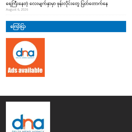
ရေကြီးနေတဲ့ လေးမျက်နှာမှာ ဖုန်းလိုင်းတွေ ပြတ်တောက်နေ
August 6, 2026
ကြော်ငြာ