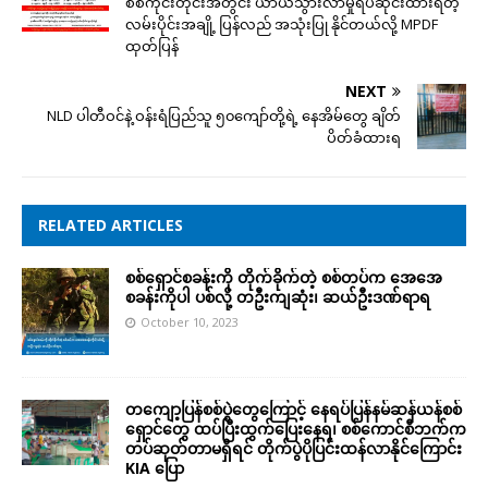
စစ်ကိုင်းတိုင်းအတွင်း ယာယီသွားလာမှုရပ်ဆိုင်းထားရတဲ့
လမ်းပိုင်းအချို့ ပြန်လည် အသုံးပြု နိုင်တယ်လို့ MPDF
ထုတ်ပြန်
NEXT
NLD ပါတီဝင်နဲ့ ဝန်းရံပြည်သူ ၅၀ကျော်တို့ရဲ့ နေအိမ်တွေ ချိတ်
ပိတ်ခံထားရ
RELATED ARTICLES
စစ်ရှောင်စခန်းကို တိုက်ခိုက်တဲ့ စစ်တပ်က အေအေ
စခန်းကိုပါ ပစ်လို့ တဦးကျဆုံး၊ ဆယ်ဦးဒဏ်ရာရ
October 10, 2023
တကျော့ပြန်စစ်ပွဲတွေကြောင့် နေရပ်ပြန်နမ်ဆန်ယန်စစ်
ရှောင်တွေ ထပ်ပြီးထွက်ပြေးနေရ၊ စစ်ကောင်စီဘက်က
တပ်ဆုတ်တာမရှိရင် တိုက်ပွဲပိုပြင်းထန်လာနိုင်ကြောင်း
KIA ပြော