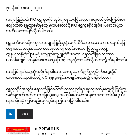
၃၀၊ နိုဝင်ဘာလ၊ ၂၀၂၁။
ကချင်ပြည်နယ် KIO ရွှေကူခရိုင် အုပ်ချုပ်နယ်မြေအတွင်း ဧရာဝတီမြစ်ကြောင်းတ
လျှောက်မှာ ရွှေတူးဖော်မှုတွေ မလုပ်ဆောင်ဖို့ KIO ရွှေကူခရိုင်အုပ်ချုပ်ရေးအဖွဲ့က
သတိပေးတားမြစ်လိုက်ပါတယ်။
ရွှေဖောင်လုပ်ငန်းတွေဟာ အများပြည်သူနဲ့ သက်ဆိုင်တဲ့ ဘာသာ သာသနာနယ်မြေ
တွေ ဘာသာရေးအဆောက်အအုံတွေ ပျက်ယွင်းစေတာ၊ ပြည်သူတွေရဲ့
ထွန်ယက်စိုက်ပျိုးမြေနဲ့ ကျေးရွာတွေ ပျက်စီးစေတာ၊ ဧရာဝတီမြစ် သဘာဝ
ပတ်ဝန်းကျင် ညစ်နွမ်းစေတာတွေကြောင့် အခုလိုတားမြစ်လိုက်တာလို့ သိရပါတယ်။
တားမြစ်ချက်တွေကို မလိုက်နာပါက အရေးယူဆောင်ရွက်မှုလုပ်ငန်းတွေကိုပါ
လုပ်ဆောင်သွားမယ်လို့ KIO ရွှေကူခရိုင်အုပ်ချုပ်ရေးအဖွဲ့က ဆိုပါတယ်။
ရွှေကူခရိုင်အတွင်း ဧရာဝတီမြစ်ကြောင်းတလျှောက်မှာ ရွှေတူးဖော်မှုတွေကို ပြည်သူ့
အစိုးရလက်ထက်က တားမြစ်ခဲ့ပေမဲ့ အကြမ်းဖက်စစ်အုပ်စုက အာဏာသိမ်းယူပြီး
နောက်ပိုင်းမှာ ပြန်လည်လုပ်ကိုင်နေကြတာပဲဖြစ်ပါတယ်။
KIO
PREVIOUS