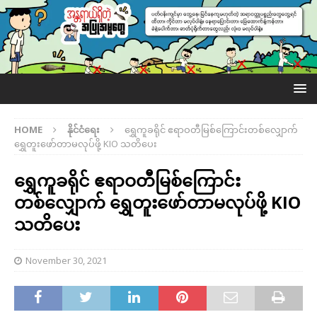
HOME
နိုင်ငံရေး
ရွှေကူခရိုင် ဧရာဝတီမြစ်ကြောင်းတစ်လျှောက်
ရွှေတူးဖော်တာမလုပ်ဖို့ KIO သတိပေး
ရွှေကူခရိုင် ဧရာဝတီမြစ်ကြောင်း
တစ်လျှောက် ရွှေတူးဖော်တာမလုပ်ဖို့ KIO
သတိပေး
November 30, 2021