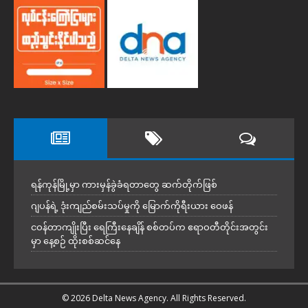
ရန်ကုန်မြို့မှာ ကားမှန်ခွဲခံရတာတွေ ဆက်တိုက်ဖြစ်
ဂျပန်ရဲ့ ဒုံးကျည်စမ်းသပ်မှုကို မြောက်ကိုရီးယား ဝေဖန်
ငဝန်တာကျိုးပြီး ရေကြီးနေချိန် စစ်တပ်က ဧရာဝတီတိုင်းအတွင်း
မှာ နေ့စဉ် ထိုးစစ်ဆင်နေ
© 2026 Delta News Agency. All Rights Reserved.