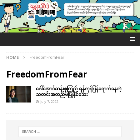
HOME
FreedomFromFear
FreedomFromFear
ဒေါ်အောင်ဆန်းစုကြည် ရန်ကုန်ပြန်ရောက်နေတဲ့
သတင်းအတည်မပြုနိုင်သေး
July 7, 2022