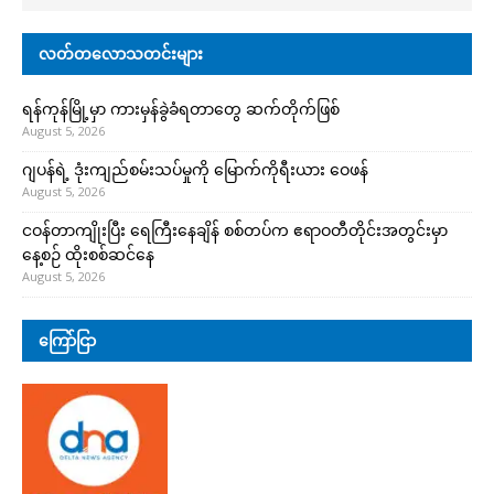
လတ်တလောသတင်းများ
ရန်ကုန်မြို့မှာ ကားမှန်ခွဲခံရတာတွေ ဆက်တိုက်ဖြစ်
August 5, 2026
ဂျပန်ရဲ့ ဒုံးကျည်စမ်းသပ်မှုကို မြောက်ကိုရီးယား ဝေဖန်
August 5, 2026
ငဝန်တာကျိုးပြီး ရေကြီးနေချိန် စစ်တပ်က ဧရာဝတီတိုင်းအတွင်းမှာ
နေ့စဉ် ထိုးစစ်ဆင်နေ
August 5, 2026
ကြော်ငြာ