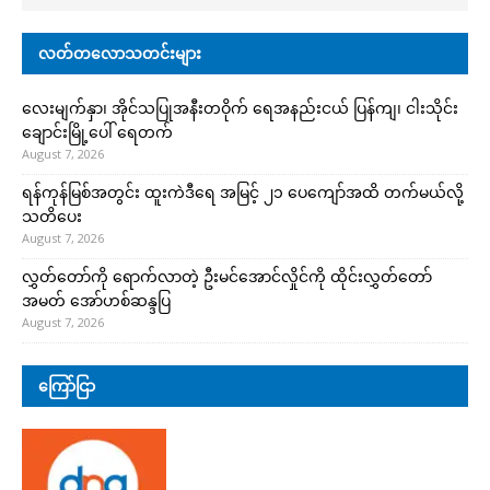
လတ်တလောသတင်းများ
လေးမျက်နှာ၊ အိုင်သပြုအနီးတဝိုက် ရေအနည်းငယ် ပြန်ကျ၊ ငါးသိုင်း
ချောင်းမြို့ပေါ် ရေတက်
August 7, 2026
ရန်ကုန်မြစ်အတွင်း ထူးကဲဒီရေ အ​မြင့် ၂၁ ပေကျော်အထိ တက်မယ်လို့
သတိပေး
August 7, 2026
လွှတ်တော်ကို ရောက်လာတဲ့ ဦးမင်အောင်လှိုင်ကို ထိုင်းလွှတ်တော်
အမတ် အော်ဟစ်ဆန္ဒပြ
August 7, 2026
ကြော်ငြာ