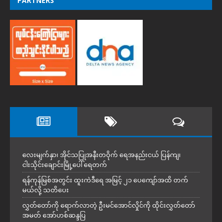
PARTNERS
လေးမျက်နှာ၊ အိုင်သပြုအနီးတဝိုက် ရေအနည်းငယ် ပြန်ကျ၊
ငါးသိုင်းချောင်းမြို့ပေါ် ရေတက်
ရန်ကုန်မြစ်အတွင်း ထူးကဲဒီရေ အ​မြင့် ၂၁ ပေကျော်အထိ တက်
မယ်လို့ သတိပေး
လွှတ်တော်ကို ရောက်လာတဲ့ ဦးမင်အောင်လှိုင်ကို ထိုင်းလွှတ်တော်
အမတ် အော်ဟစ်ဆန္ဒပြ