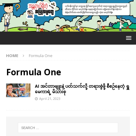
HOME
Formula One
Formula One
AI အင်တာဗျူးနဲ့ ပတ်သက်လို့ တရားစွဲဖို့ စီစဉ်နေတဲ့ ရှူ
မေကာရဲ့ မိသားစု
April 21, 2023