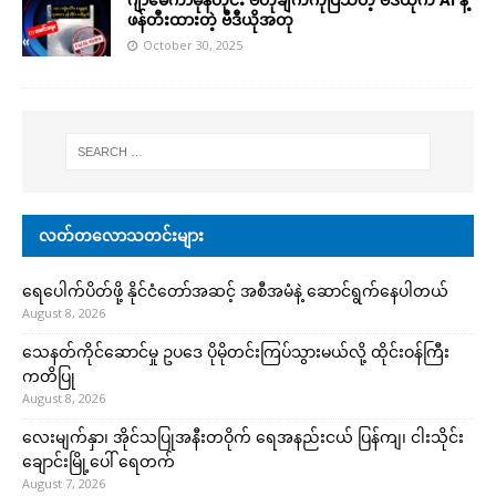
ဖန်တီးထားတဲ့ ဗီဒီယိုအတု
October 30, 2025
လတ်တလောသတင်းများ
ရေပေါက်ပိတ်ဖို့ နိုင်ငံတော်အဆင့် အစီအမံနဲ့ ဆောင်ရွက်နေပါတယ်
August 8, 2026
သေနတ်ကိုင်ဆောင်မှု ဥပဒေ ပိုမိုတင်းကြပ်သွားမယ်လို့ ထိုင်းဝန်ကြီး
ကတိပြု
August 8, 2026
လေးမျက်နှာ၊ အိုင်သပြုအနီးတဝိုက် ရေအနည်းငယ် ပြန်ကျ၊ ငါးသိုင်း
ချောင်းမြို့ပေါ် ရေတက်
August 7, 2026