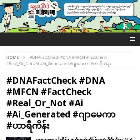
HOME
#DNAFactCheck #DNA #MFCN #FactCheck
#Real_Or_Not #Ai #Ai_Generated #ဂျာမေကာ #ဟာရီကိန်း
#DNAFactCheck #DNA
#MFCN #FactCheck
#Real_Or_Not #Ai
#Ai_Generated #ဂျာမေကာ
#ဟာရီကိန်း
ဂျာမေကာမုန်တိုင်း ဗဟိုချက်ကိုပြသတဲ့ ဗီဒီယိုက AI နဲ့