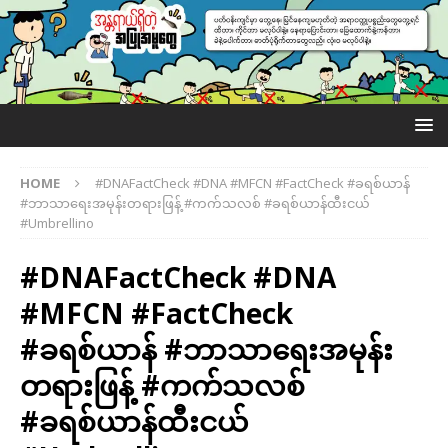
HOME
#DNAFactCheck #DNA #MFCN #FactCheck #ခရစ်ယာန်
#ဘာသာရေးအမုန်းတရားဖြန့် #ကက်သလစ် #ခရစ်ယာန်ထီးငယ်
#Umbrellino
#DNAFactCheck #DNA
#MFCN #FactCheck
#ခရစ်ယာန် #ဘာသာရေးအမုန်း
တရားဖြန့် #ကက်သလစ်
#ခရစ်ယာန်ထီးငယ်