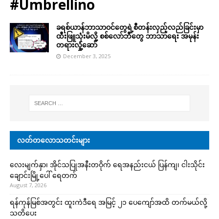
#Umbrellino
ခရစ်ယာန်ဘာသာဝင်တွေရဲ့စီတန်းလှည့်လည်ခြင်းမှာ
ထီးဖြူသုံးမိလို့ စစ်လော်ဘီတွေ ဘာသာရေး အမုန်း
တရားလှုံ့ဆော်
December 3, 2025
လတ်တလောသတင်းများ
လေးမျက်နှာ၊ အိုင်သပြုအနီးတဝိုက် ရေအနည်းငယ် ပြန်ကျ၊ ငါးသိုင်း
ချောင်းမြို့ပေါ် ရေတက်
August 7, 2026
ရန်ကုန်မြစ်အတွင်း ထူးကဲဒီရေ အ​မြင့် ၂၁ ပေကျော်အထိ တက်မယ်လို့
သတိပေး