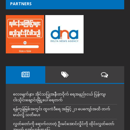
PARTNERS
လေးမျက်နှာ၊ အိုင်သပြုအနီးတဝိုက် ရေအနည်းငယ် ပြန်ကျ၊
ငါးသိုင်းချောင်းမြို့ပေါ် ရေတက်
ရန်ကုန်မြစ်အတွင်း ထူးကဲဒီရေ အ​မြင့် ၂၁ ပေကျော်အထိ တက်
မယ်လို့ သတိပေး
လွှတ်တော်ကို ရောက်လာတဲ့ ဦးမင်အောင်လှိုင်ကို ထိုင်းလွှတ်တော်
အမတ် အော်ဟစ်ဆန္ဒပြ