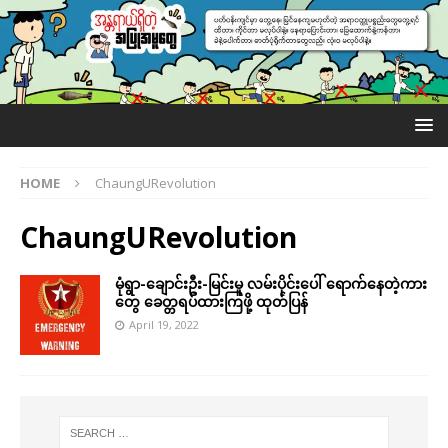
HOME
ChaungURevolution
ChaungURevolution
မုံရွာ-ချောင်းဦး-မြင်းမူ လမ်းပိုင်းပေါ် ရောက်နေတဲ့ကား
တွေ ခေတ္တရပ်ထားကြဖို့ ထုတ်ပြန်
April 19, 2022