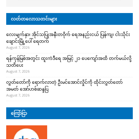
လတ်တလောသတင်းများ
လေးမျက်နှာ၊ အိုင်သပြုအနီးတဝိုက် ရေအနည်းငယ် ပြန်ကျ၊ ငါးသိုင်း
ချောင်းမြို့ပေါ် ရေတက်
August 7, 2026
ရန်ကုန်မြစ်အတွင်း ထူးကဲဒီရေ အ​မြင့် ၂၁ ပေကျော်အထိ တက်မယ်လို့
သတိပေး
August 7, 2026
လွှတ်တော်ကို ရောက်လာတဲ့ ဦးမင်အောင်လှိုင်ကို ထိုင်းလွှတ်တော်
အမတ် အော်ဟစ်ဆန္ဒပြ
August 7, 2026
ကြော်ငြာ