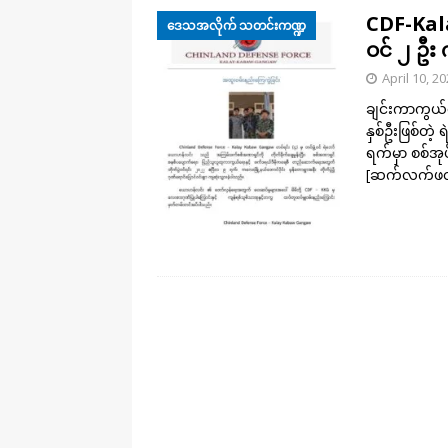
CDF-Kal
ဒေသအလိုက် သတင်းကဏ္ဍ
ဝင် ၂ ဦး 
April 10, 2
ချင်းကာကွယ်ရ
နှစ်ဦးဖြစ်တဲ့
ရက်မှာ စစ်အု
[ဆက်လက်ဖတ်ရ