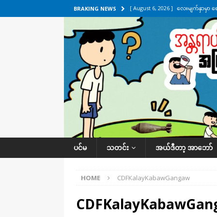
[ August 6, 2026 ]
လေးမျက်နှာမှာ ရ
BRAKING NEWS
အလိုက် သတင်းကဏ္ဍ
[ August 6, 2026 ]
ရေကြီးနေတဲ့ လေး
[ August 5, 2026 ]
ရန်ကုန်မြို့မှာ က
[ August 5, 2026 ]
ဂျပန်ရဲ့ ဒုံးကျည်
[ August 6, 2026 ]
တာကျိုးပြီး ခုနှစ
ကဏ္ဍ
ပင်မ
သတင်း
အယ်ဒီတာ့ အာဘော်
HOME
CDFKalayKabawGangaw
CDFKalayKabawGan