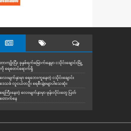
တာကျိုးပြီး ခုနှစ်ရက်မြောက်နေ့မှာ ငသိုင်းချောင်းမြို့
ကို ရေစတင်ရောက်ရှိ
လေးမျက်နှာမှာ ရေဘေးကူနေတဲ့ ငသိုင်းချောင်း
ဒေသခံ လူငယ်တဦး ရေစီးနဲ့မျောပါသေဆုံး
ရေကြီးနေတဲ့ လေးမျက်နှာမှာ ဖုန်းလိုင်းတွေ ပြတ်
တောက်နေ