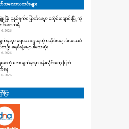
်တလောသတင်းများ
းပြီး ခုနှစ်ရက်မြောက်နေ့မှာ ငသိုင်းချောင်းမြို့ကို
င်ရောက်ရှိ
 6, 2026
က်နှာမှာ ရေဘေးကူနေတဲ့ ငသိုင်းချောင်းဒေသခံ
တဦး ရေစီးနဲ့မျောပါသေဆုံး
 6, 2026
းနေတဲ့ လေးမျက်နှာမှာ ဖုန်းလိုင်းတွေ ပြတ်
က်နေ
 6, 2026
ာ်ငြာ