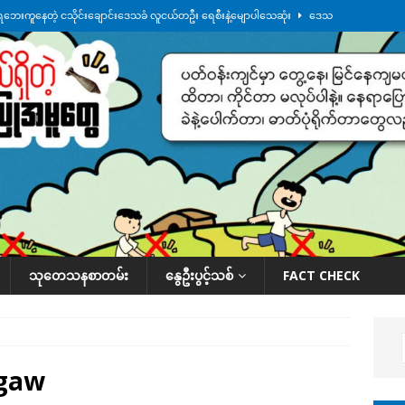
ေဘေးကူနေတဲ့ ငသိုင်းချောင်းဒေသခံ လူငယ်တဦး ရေစီးနဲ့မျောပါသေဆုံး
ဒေသ
မျက်နှာမှာ ဖုန်းလိုင်းတွေ ပြတ်တောက်နေ
ဒေသအလိုက် သတင်းကဏ္ဍ
ားမှန်ခွဲခံရတာတွေ ဆက်တိုက်ဖြစ်
ဒေသအလိုက် သတင်းကဏ္ဍ
စမ်းသပ်မှုကို မြောက်ကိုရီးယား ဝေဖန်
နိုင်ငံတကာရေးရာ
်ရက်မြောက်နေ့မှာ ငသိုင်းချောင်းမြို့ကို ရေစတင်ရောက်ရှိ
ဒေသအလိုက် သတင်း
သုတေသနစာတမ်း
နွေဦးပွင့်သစ်
FACT CHECK
gaw