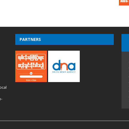
PARTNERS
ocal
o-