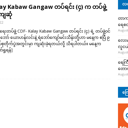
လတ
ay Kabaw Gangaw တပ်ရင်း (၄) က တပ်ဖွဲ့
ကျဆုံ
တာကျို
022
ရေစတ
August
ေးတပ်ဖွဲ့ CDF- Kalay Kabaw Gangaw တပ်ရင်း (၄) ရဲ့ တပ်ဖွဲ့ဝင်
 ရဲဘော် ယောဟန်လင်းနဲ့ ရဲဘော်ကျော်မင်းသိန်းတို့ဟာ မနေ့က ဧပြီ ၉
လေးမျ
ပ်စုတိုက်ပွဲအတွင်းမှာ ကျဆုံးခဲ့ရတယ်လို့ သိရပါတယ်။ မနေ့က
လူငယ်
ှုရန်]
August
ရေကြီ
တော
August
ကြေ