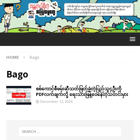
HOME
Bago
Bago
စစ်ကောင်စီဖမ်းဆီသတ်ဖြတ်ခဲ့တဲ့ပြည်သူ၄ဦးကို
PDFလက်ချက်လို့ ရေးသားဖြန့်ဝေနေတဲ့သတင်းမှား
December 12, 2024