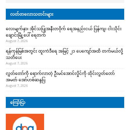
လတ်တလောသတင်းများ
လေးမျက်နှာ၊ အိုင်သပြုအနီးတဝိုက် ရေအနည်းငယ် ပြန်ကျ၊ ငါးသိုင်း
ချောင်းမြို့ပေါ် ရေတက်
August 7, 2026
ရန်ကုန်မြစ်အတွင်း ထူးကဲဒီရေ အ​မြင့် ၂၁ ပေကျော်အထိ တက်မယ်လို့
သတိပေး
August 7, 2026
လွှတ်တော်ကို ရောက်လာတဲ့ ဦးမင်အောင်လှိုင်ကို ထိုင်းလွှတ်တော်
အမတ် အော်ဟစ်ဆန္ဒပြ
August 7, 2026
ကြော်ငြာ