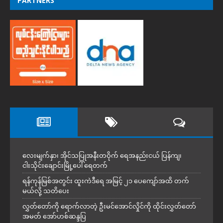
PARTNERS
လေးမျက်နှာ၊ အိုင်သပြုအနီးတဝိုက် ရေအနည်းငယ် ပြန်ကျ၊
ငါးသိုင်းချောင်းမြို့ပေါ် ရေတက်
ရန်ကုန်မြစ်အတွင်း ထူးကဲဒီရေ အ​မြင့် ၂၁ ပေကျော်အထိ တက်
မယ်လို့ သတိပေး
လွှတ်တော်ကို ရောက်လာတဲ့ ဦးမင်အောင်လှိုင်ကို ထိုင်းလွှတ်တော်
အမတ် အော်ဟစ်ဆန္ဒပြ