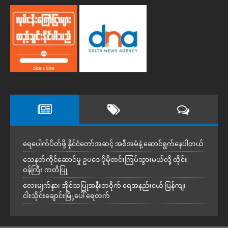
ရေပေါက်ပိတ်ဖို့ နိုင်ငံတော်အဆင့် အစီအမံနဲ့ ဆောင်ရွက်နေပါတယ်
သေနတ်ကိုင်ဆောင်မှု ဥပဒေ ပိုမိုတင်းကြပ်သွားမယ်လို့ ထိုင်း
ဝန်ကြီး ကတိပြု
လေးမျက်နှာ၊ အိုင်သပြုအနီးတဝိုက် ရေအနည်းငယ် ပြန်ကျ၊
ငါးသိုင်းချောင်းမြို့ပေါ် ရေတက်