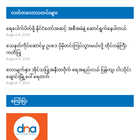
လတ်တလောသတင်းများ
ရေပေါက်ပိတ်ဖို့ နိုင်ငံတော်အဆင့် အစီအမံနဲ့ ဆောင်ရွက်နေပါတယ်
August 8, 2026
သေနတ်ကိုင်ဆောင်မှု ဥပဒေ ပိုမိုတင်းကြပ်သွားမယ်လို့ ထိုင်းဝန်ကြီး
ကတိပြု
August 8, 2026
လေးမျက်နှာ၊ အိုင်သပြုအနီးတဝိုက် ရေအနည်းငယ် ပြန်ကျ၊ ငါးသိုင်း
ချောင်းမြို့ပေါ် ရေတက်
August 7, 2026
ကြော်ငြာ